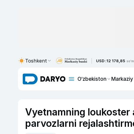
Toshkent
USD :
12 178,85
so'm
O‘zbekiston
Markaziy
Vyetnamning loukoster 
parvozlarni rejalashtir