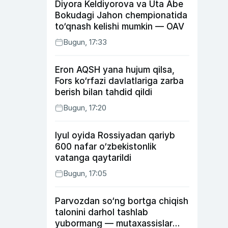
Diyora Keldiyorova va Uta Abe
Bokudagi Jahon chempionatida
to‘qnash kelishi mumkin — OAV
Bugun, 17:33
Eron AQSH yana hujum qilsa,
Fors ko‘rfazi davlatlariga zarba
berish bilan tahdid qildi
Bugun, 17:20
Iyul oyida Rossiyadan qariyb
600 nafar o‘zbekistonlik
vatanga qaytarildi
Bugun, 17:05
Parvozdan so‘ng bortga chiqish
talonini darhol tashlab
yubormang — mutaxassislar