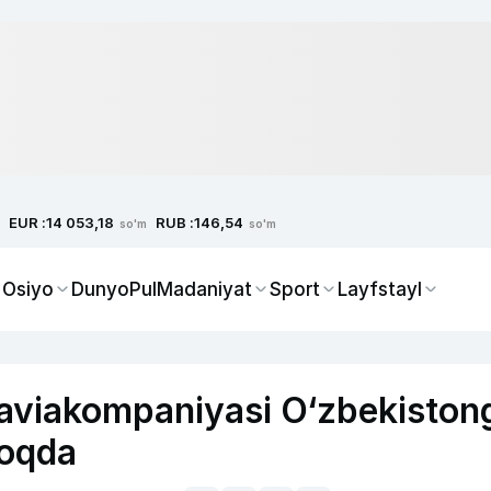
EUR :
RUB :
14 053,18
146,54
so'm
so'm
 Osiyo
Dunyo
Pul
Madaniyat
Sport
Layfstayl
aviakompaniyasi O‘zbekiston
moqda