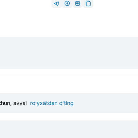
uchun, avval
ro‘yxatdan o‘ting