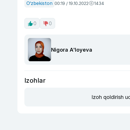
O‘zbekiston
00:19 / 19.10.2022
1434
0
0
Nigora A'loyeva
Izohlar
Izoh qoldirish 