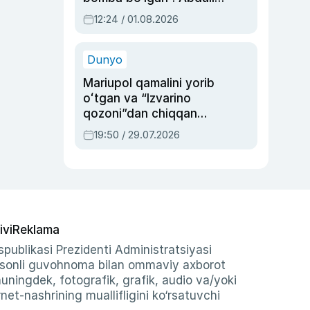
Oripovni siyosiy
12:24 / 01.08.2026
ayblovlardan asrab
qolgan voqea
Dunyo
Mariupol qamalini yorib
oʻtgan va “Izvarino
qozoni”dan chiqqan
qahramon — Ukraina
19:50 / 29.07.2026
armiyasi bosh
qoʻmondoni Drapatiy
haqida
ivi
Reklama
publikasi Prezidenti Administratsiyasi
-sonli guvohnoma bilan ommaviy axborot
shuningdek, fotografik, grafik, audio va/yoki
et-nashrining muallifligini ko‘rsatuvchi