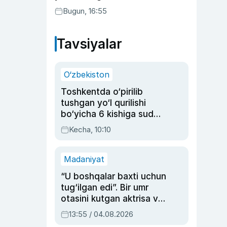
buning sababini tushuntirdi
Bugun, 16:55
Tavsiyalar
O‘zbekiston
Toshkentda o‘pirilib
tushgan yo‘l qurilishi
bo‘yicha 6 kishiga sud
hukmi o‘qildi
Kecha, 10:10
Madaniyat
“U boshqalar baxti uchun
tug‘ilgan edi”. Bir umr
otasini kutgan aktrisa va
dublyaj ustasi Rimma
13:55 / 04.08.2026
Ahmedovaning