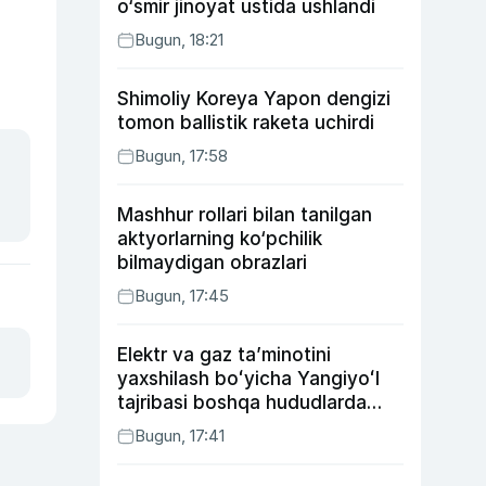
o‘smir jinoyat ustida ushlandi
Bugun, 18:21
Shimoliy Koreya Yapon dengizi
tomon ballistik raketa uchirdi
Bugun, 17:58
Mashhur rollari bilan tanilgan
aktyorlarning ko‘pchilik
bilmaydigan obrazlari
Bugun, 17:45
Elektr va gaz taʼminotini
yaxshilash boʻyicha Yangiyoʻl
tajribasi boshqa hududlarda
ham joriy etiladi
Bugun, 17:41