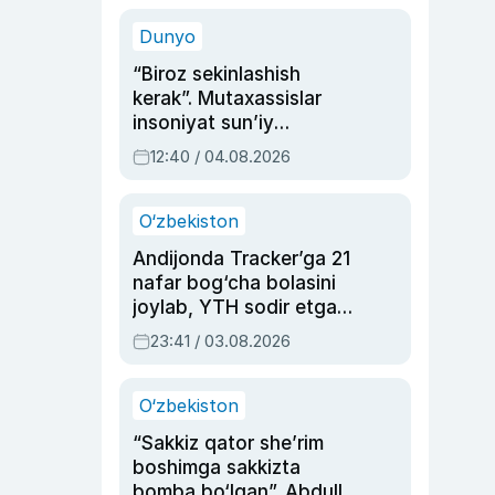
sinovlarga to‘la hayoti
Dunyo
“Biroz sekinlashish
kerak”. Mutaxassislar
insoniyat sun’iy
intellektni boshqara
12:40 / 04.08.2026
olmay qolishidan xavotir
bildirdi
O‘zbekiston
Andijonda Tracker’ga 21
nafar bog‘cha bolasini
joylab, YTH sodir etgan
ayolga sud hukmi o‘qildi
23:41 / 03.08.2026
O‘zbekiston
“Sakkiz qator she’rim
boshimga sakkizta
bomba bo‘lgan”. Abdulla