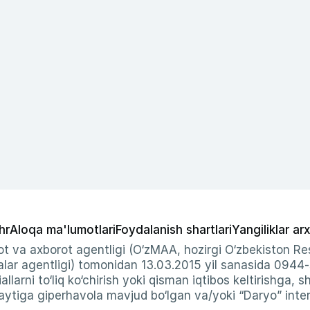
hr
Aloqa ma'lumotlari
Foydalanish shartlari
Yangiliklar arx
t va axborot agentligi (O‘zMAA, hozirgi O‘zbekiston Res
ar agentligi) tomonidan 13.03.2015 yil sanasida 0944
allarni to‘liq ko‘chirish yoki qisman iqtibos keltirishga, 
ytiga giperhavola mavjud bo‘lgan va/yoki “Daryo” intern