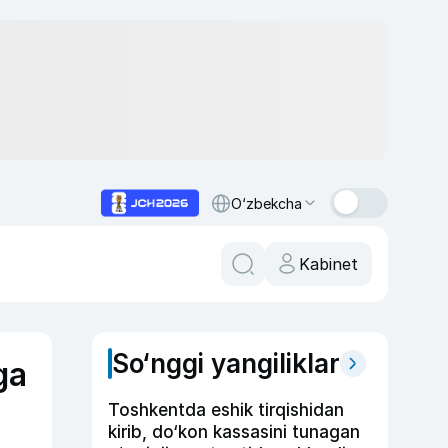
O‘zbekcha
Kabinet
So‘nggi yangiliklar
ga
Toshkentda eshik tirqishidan
kirib, do‘kon kassasini tunagan