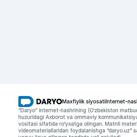
Maxfiylik siyosati
Internet-nas
“Daryo” internet-nashrining (O‘zbekiston matbuo
huzuridagi Axborot va ommaviy kommunikatsiyal
vositasi sifatida ro‘yxatga olingan. Matnli materi
videomateriallaridan foydalanishga “daryo.uz” sa