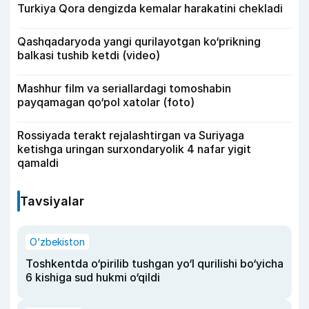
Turkiya Qora dengizda kemalar harakatini chekladi
Qashqadaryoda yangi qurilayotgan ko‘prikning
balkasi tushib ketdi (video)
Mashhur film va seriallardagi tomoshabin
payqamagan qo‘pol xatolar (foto)
Rossiyada terakt rejalashtirgan va Suriyaga
ketishga uringan surxondaryolik 4 nafar yigit
qamaldi
Tavsiyalar
O‘zbekiston
Toshkentda o‘pirilib tushgan yo‘l qurilishi bo‘yicha
6 kishiga sud hukmi o‘qildi