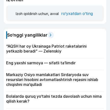
ro‘yxatdan o‘ting
Izoh qoldirish uchun, avval
So‘nggi yangiliklar
“AQSH har oy Ukrainaga Patriot raketalarini
yetkazib beradi” — Zelenskiy
Eng yaxshi sarmoya — sifatli ta’limdir
Markaziy Osiyo mamlakatlari Sirdaryoda suv
resurslari hisobini avtomatlashtirish rejasini ishlab
chiqishni ma’qulladi
Bolalarda quruq yo‘talni tezda davolash uchun nima
qilish kerak?