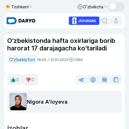
Toshkent
O‘zbekcha
O‘zbekistonda hafta oxirlariga borib
harorat 17 darajagacha ko‘tariladi
O‘zbekiston
19:05 / 31.01.2022
1369
0
0
Nigora A'loyeva
Izohlar