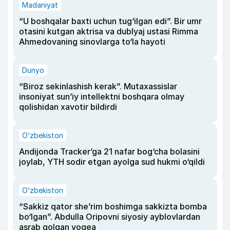
Madaniyat
“U boshqalar baxti uchun tug‘ilgan edi”. Bir umr
otasini kutgan aktrisa va dublyaj ustasi Rimma
Ahmedovaning sinovlarga to‘la hayoti
Dunyo
“Biroz sekinlashish kerak”. Mutaxassislar
insoniyat sun’iy intellektni boshqara olmay
qolishidan xavotir bildirdi
O‘zbekiston
Andijonda Tracker’ga 21 nafar bog‘cha bolasini
joylab, YTH sodir etgan ayolga sud hukmi o‘qildi
O‘zbekiston
“Sakkiz qator she’rim boshimga sakkizta bomba
bo‘lgan”. Abdulla Oripovni siyosiy ayblovlardan
asrab qolgan voqea