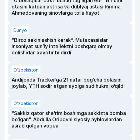
“U boshqalar baxti uchun tug‘ilgan edi”. Bir umr
otasini kutgan aktrisa va dublyaj ustasi Rimma
Ahmedovaning sinovlarga to‘la hayoti
Dunyo
“Biroz sekinlashish kerak”. Mutaxassislar
insoniyat sun’iy intellektni boshqara olmay
qolishidan xavotir bildirdi
O‘zbekiston
Andijonda Tracker’ga 21 nafar bog‘cha bolasini
joylab, YTH sodir etgan ayolga sud hukmi o‘qildi
O‘zbekiston
“Sakkiz qator she’rim boshimga sakkizta bomba
bo‘lgan”. Abdulla Oripovni siyosiy ayblovlardan
asrab qolgan voqea