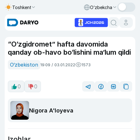
Toshkent
O‘zbekcha
“O‘zgidromet” hafta davomida
qanday ob-havo bo‘lishini ma’lum qildi
O‘zbekiston
19:09 / 03.01.2022
1573
0
0
Nigora A'loyeva
Izohlar