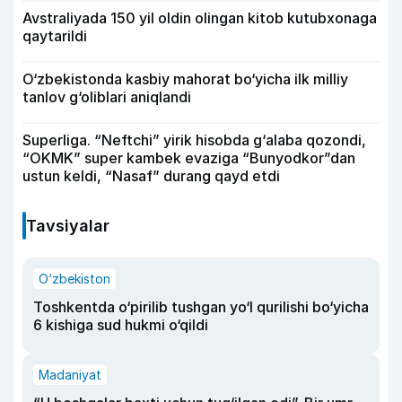
Avstraliyada 150 yil oldin olingan kitob kutubxonaga
qaytarildi
O‘zbekistonda kasbiy mahorat bo‘yicha ilk milliy
tanlov g‘oliblari aniqlandi
Superliga. “Neftchi” yirik hisobda g‘alaba qozondi,
“OKMK” super kambek evaziga “Bunyodkor”dan
ustun keldi, “Nasaf” durang qayd etdi
Tavsiyalar
O‘zbekiston
Toshkentda o‘pirilib tushgan yo‘l qurilishi bo‘yicha
6 kishiga sud hukmi o‘qildi
Madaniyat