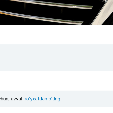
uchun, avval
ro‘yxatdan o‘ting