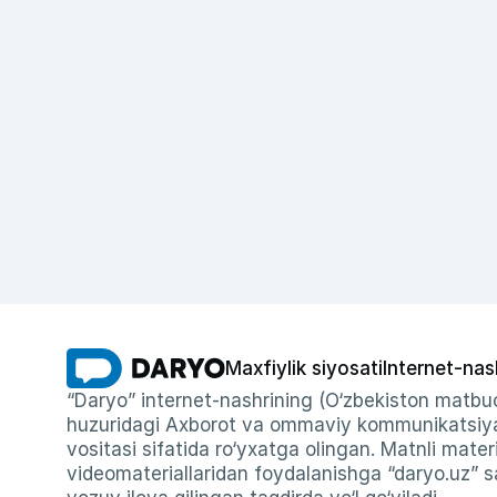
Maxfiylik siyosati
Internet-nas
“Daryo” internet-nashrining (O‘zbekiston matbuo
huzuridagi Axborot va ommaviy kommunikatsiyal
vositasi sifatida ro‘yxatga olingan. Matnli materi
videomateriallaridan foydalanishga “daryo.uz” sa