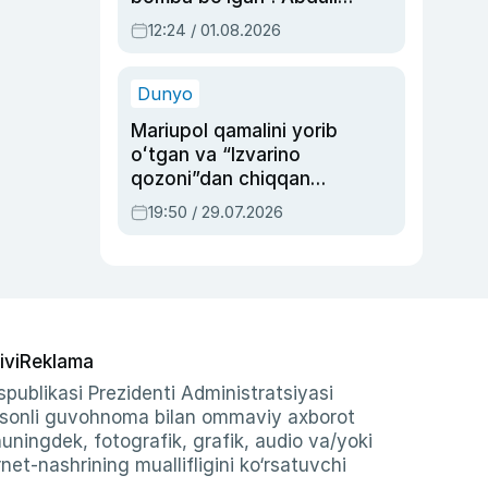
Oripovni siyosiy
12:24 / 01.08.2026
ayblovlardan asrab
qolgan voqea
Dunyo
Mariupol qamalini yorib
oʻtgan va “Izvarino
qozoni”dan chiqqan
qahramon — Ukraina
19:50 / 29.07.2026
armiyasi bosh
qoʻmondoni Drapatiy
haqida
ivi
Reklama
publikasi Prezidenti Administratsiyasi
-sonli guvohnoma bilan ommaviy axborot
shuningdek, fotografik, grafik, audio va/yoki
et-nashrining muallifligini ko‘rsatuvchi