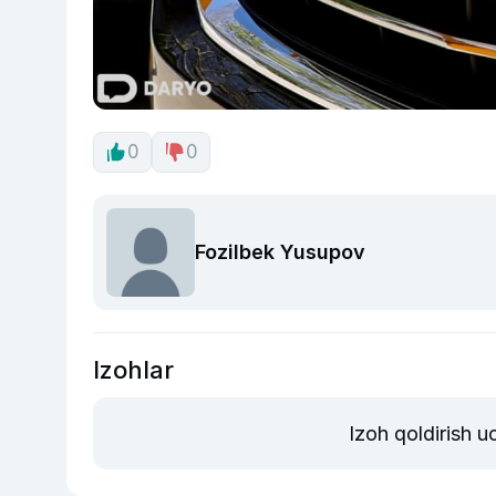
0
0
Fozilbek Yusupov
Izohlar
Izoh qoldirish 