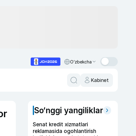
O‘zbekcha
Kabinet
So‘nggi yangiliklar
or
Senat kredit xizmatlari
reklamasida ogohlantirish