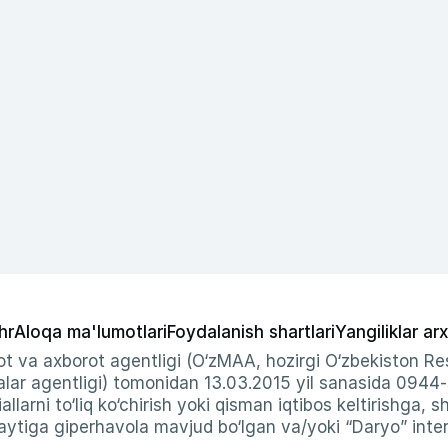
hr
Aloqa ma'lumotlari
Foydalanish shartlari
Yangiliklar arx
t va axborot agentligi (O‘zMAA, hozirgi O‘zbekiston Res
ar agentligi) tomonidan 13.03.2015 yil sanasida 0944
allarni to‘liq ko‘chirish yoki qisman iqtibos keltirishga, 
ytiga giperhavola mavjud bo‘lgan va/yoki “Daryo” intern