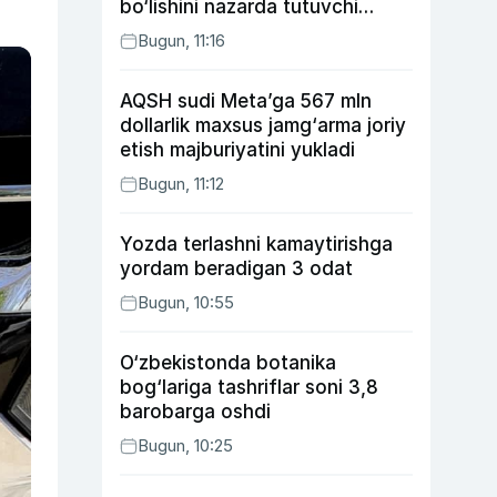
bo‘lishini nazarda tutuvchi
qonunni ma’qulladi
Bugun, 11:16
AQSH sudi Meta’ga 567 mln
dollarlik maxsus jamg‘arma joriy
etish majburiyatini yukladi
Bugun, 11:12
Yozda terlashni kamaytirishga
yordam beradigan 3 odat
Bugun, 10:55
O‘zbekistonda botanika
bog‘lariga tashriflar soni 3,8
barobarga oshdi
Bugun, 10:25