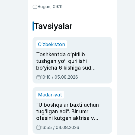
Bugun, 09:11
Tavsiyalar
O‘zbekiston
Toshkentda o‘pirilib
tushgan yo‘l qurilishi
bo‘yicha 6 kishiga sud
hukmi o‘qildi
10:10 / 05.08.2026
Madaniyat
“U boshqalar baxti uchun
tug‘ilgan edi”. Bir umr
otasini kutgan aktrisa va
dublyaj ustasi Rimma
13:55 / 04.08.2026
Ahmedovaning