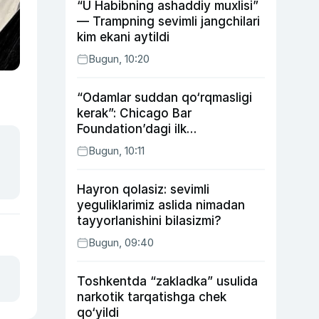
“U Habibning ashaddiy muxlisi”
— Trampning sevimli jangchilari
kim ekani aytildi
Bugun, 10:20
“Odamlar suddan qo‘rqmasligi
kerak”: Chicago Bar
Foundation’dagi ilk
o‘zbekistonlik Go‘zal
Bugun, 10:11
Abduaxatova
Hayron qolasiz: sevimli
yeguliklarimiz aslida nimadan
tayyorlanishini bilasizmi?
Bugun, 09:40
Toshkentda “zakladka” usulida
narkotik tarqatishga chek
qo‘yildi