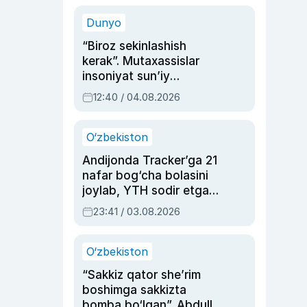
sinovlarga to‘la hayoti
Dunyo
“Biroz sekinlashish
kerak”. Mutaxassislar
insoniyat sun’iy
intellektni boshqara
12:40 / 04.08.2026
olmay qolishidan xavotir
bildirdi
O‘zbekiston
Andijonda Tracker’ga 21
nafar bog‘cha bolasini
joylab, YTH sodir etgan
ayolga sud hukmi o‘qildi
23:41 / 03.08.2026
O‘zbekiston
“Sakkiz qator she’rim
boshimga sakkizta
bomba bo‘lgan”. Abdulla