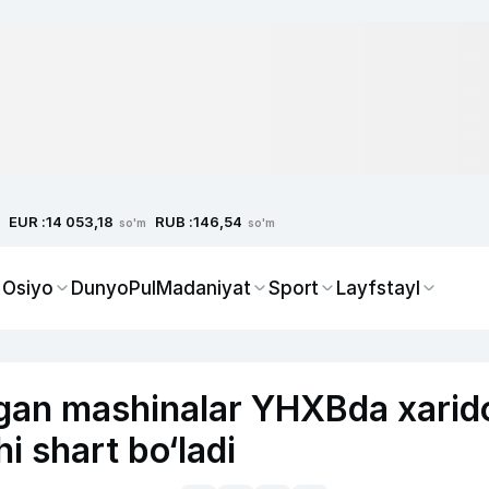
EUR :
RUB :
14 053,18
146,54
so'm
so'm
 Osiyo
Dunyo
Pul
Madaniyat
Sport
Layfstayl
gan mashinalar YHXBda xarid
i shart bo‘ladi