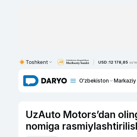
Toshkent
USD :
12 178,85
so'm
O‘zbekiston
Markaziy
UzAuto Motors’dan olin
nomiga rasmiylashtirilish