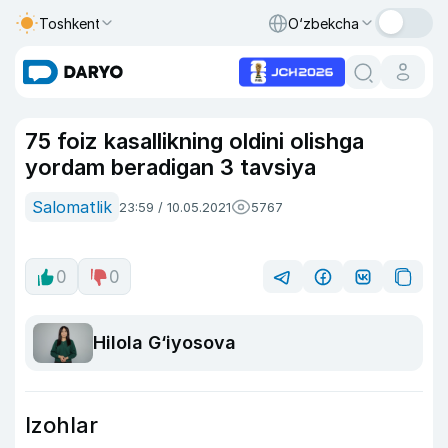
Toshkent
O‘zbekcha
75 foiz kasallikning oldini olishga
yordam beradigan 3 tavsiya
Salomatlik
23:59 / 10.05.2021
5767
0
0
Hilola G‘iyosova
Izohlar