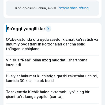
ro‘yxatdan o‘ting
Izoh qoldirish uchun, avval
So‘nggi yangiliklar
Oʻzbekistonda olti oyda savdo, xizmat koʻrsatish va
umumiy ovqatlanish korxonalari qancha soliq
toʻlagani ochiqlandi
Vinisius “Real” bilan uzoq muddatli shartnoma
imzoladi
Husiylar hukumat kuchlariga qarshi raketalar uchirdi,
kamida 30 kishi halok bo‘ldi
Toshkentda Kichik halqa avtomobil yo‘lining bir
qismi to‘rt kunga yopildi (xarita)