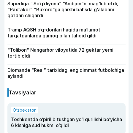
Superliga. “So‘g‘diyona” “Andijon”ni mag‘lub etdi,
“Paxtakor” “Buxoro”ga qarshi bahsda g‘alabani
qo‘ldan chiqardi
Tramp AQSH o‘q-dorilari haqida ma’lumot
tarqatganlarga qamoq bilan tahdid qildi
“Tolibon” Nangarhor viloyatida 72 gektar yerni
tortib oldi
Diomande “Real” tarixidagi eng qimmat futbolchiga
aylandi
Tavsiyalar
O‘zbekiston
Toshkentda o‘pirilib tushgan yo‘l qurilishi bo‘yicha
6 kishiga sud hukmi o‘qildi