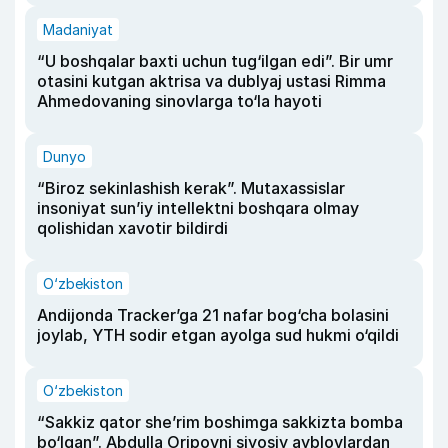
Madaniyat
“U boshqalar baxti uchun tug‘ilgan edi”. Bir umr
otasini kutgan aktrisa va dublyaj ustasi Rimma
Ahmedovaning sinovlarga to‘la hayoti
Dunyo
“Biroz sekinlashish kerak”. Mutaxassislar
insoniyat sun’iy intellektni boshqara olmay
qolishidan xavotir bildirdi
O‘zbekiston
Andijonda Tracker’ga 21 nafar bog‘cha bolasini
joylab, YTH sodir etgan ayolga sud hukmi o‘qildi
O‘zbekiston
“Sakkiz qator she’rim boshimga sakkizta bomba
bo‘lgan”. Abdulla Oripovni siyosiy ayblovlardan