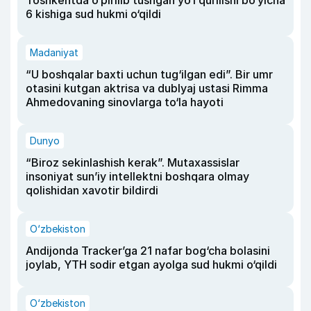
Toshkentda o‘pirilib tushgan yo‘l qurilishi bo‘yicha
6 kishiga sud hukmi o‘qildi
Madaniyat
“U boshqalar baxti uchun tug‘ilgan edi”. Bir umr
otasini kutgan aktrisa va dublyaj ustasi Rimma
Ahmedovaning sinovlarga to‘la hayoti
Dunyo
“Biroz sekinlashish kerak”. Mutaxassislar
insoniyat sun’iy intellektni boshqara olmay
qolishidan xavotir bildirdi
O‘zbekiston
Andijonda Tracker’ga 21 nafar bog‘cha bolasini
joylab, YTH sodir etgan ayolga sud hukmi o‘qildi
O‘zbekiston