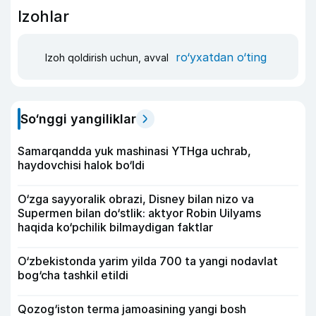
Izohlar
ro‘yxatdan o‘ting
Izoh qoldirish uchun, avval
So‘nggi yangiliklar
Samarqandda yuk mashinasi YTHga uchrab,
haydovchisi halok bo‘ldi
O‘zga sayyoralik obrazi, Disney bilan nizo va
Supermen bilan do‘stlik: aktyor Robin Uilyams
haqida ko‘pchilik bilmaydigan faktlar
O‘zbekistonda yarim yilda 700 ta yangi nodavlat
bog‘cha tashkil etildi
Qozog‘iston terma jamoasining yangi bosh