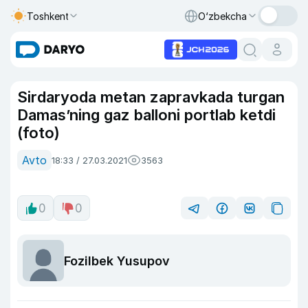
Toshkent
O‘zbekcha
Sirdaryoda metan zapravkada turgan
Damas’ning gaz balloni portlab ketdi
(foto)
Avto
18:33 / 27.03.2021
3563
0
0
Fozilbek Yusupov