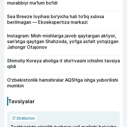
murabbiyi ma’lum bo‘ldi
Sea Breeze loyihasi bo‘yicha hali to‘liq xulosa
berilmagan — Ekoekspertiza markazi
Instagram: Mish-mishlarga javob qaytargan aktyor,
san’atga qaytgan Shahzoda, yo‘lga asfalt yotqizgan
Jahongir Otajonov
Shimoliy Koreya aholiga it sho‘rvasini ichishni tavsiya
qildi
O‘zbekistonlik hamshiralar AQSHga ishga yuborilishi
mumkin
Tavsiyalar
O‘zbekiston