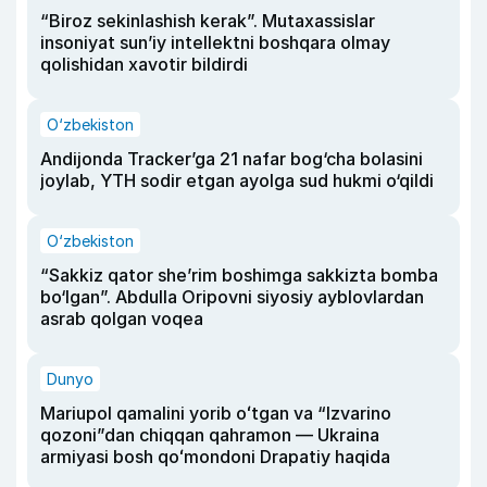
“Biroz sekinlashish kerak”. Mutaxassislar
insoniyat sun’iy intellektni boshqara olmay
qolishidan xavotir bildirdi
O‘zbekiston
Andijonda Tracker’ga 21 nafar bog‘cha bolasini
joylab, YTH sodir etgan ayolga sud hukmi o‘qildi
O‘zbekiston
“Sakkiz qator she’rim boshimga sakkizta bomba
bo‘lgan”. Abdulla Oripovni siyosiy ayblovlardan
asrab qolgan voqea
Dunyo
Mariupol qamalini yorib oʻtgan va “Izvarino
qozoni”dan chiqqan qahramon — Ukraina
armiyasi bosh qoʻmondoni Drapatiy haqida