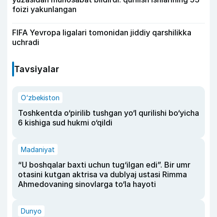
foizi yakunlangan
FIFA Yevropa ligalari tomonidan jiddiy qarshilikka
uchradi
Tavsiyalar
O‘zbekiston
Toshkentda o‘pirilib tushgan yo‘l qurilishi bo‘yicha
6 kishiga sud hukmi o‘qildi
Madaniyat
“U boshqalar baxti uchun tug‘ilgan edi”. Bir umr
otasini kutgan aktrisa va dublyaj ustasi Rimma
Ahmedovaning sinovlarga to‘la hayoti
Dunyo