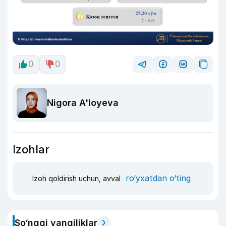
0
0
Nigora A'loyeva
Izohlar
ro‘yxatdan o‘ting
Izoh qoldirish uchun, avval
So‘nggi yangiliklar