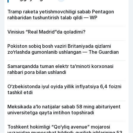
Tramp raketa yetishmovchiligi sabab Pentagon
rahbaridan tushuntirish talab qildi — WP
Vinisius “Real Madrid”da qoladimi?
Pokiston sobiq bosh vaziri Britaniyada qizlarni
zo‘rlashda gumonlanib ushlangan — The Guardian
Samarqandda tuman elektr ta’minoti korxonasi
rahbari pora bilan ushlandi
O‘zbekistonda iyul oyida yillik inflyatsiya 6,4 foizni
tashkil etdi
Meksikada a’lo natijalar sabab 58 ming abituriyent
universitetga qayta imtihon topshiradi
Toshkent hokimligi “Qo‘yliq avenue” mojarosi
yuzasidan munosabat bildirdi: qurilish ishlarining 53