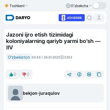
Toshkent
O‘zbekcha
Jazoni ijro etish tizimidagi
koloniyalarning qariyb yarmi bo‘sh —
IIV
O‘zbekiston
03:43 / 29.01.2021
2353
0
0
bekjon-juraqulov