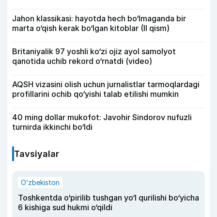
Jahon klassikasi: hayotda hech bo‘lmaganda bir
marta o‘qish kerak bo‘lgan kitoblar (II qism)
Britaniyalik 97 yoshli ko‘zi ojiz ayol samolyot
qanotida uchib rekord o‘rnatdi (video)
AQSH vizasini olish uchun jurnalistlar tarmoqlardagi
profillarini ochib qo‘yishi talab etilishi mumkin
40 ming dollar mukofot: Javohir Sindorov nufuzli
turnirda ikkinchi bo‘ldi
Tavsiyalar
O‘zbekiston
Toshkentda o‘pirilib tushgan yo‘l qurilishi bo‘yicha
6 kishiga sud hukmi o‘qildi