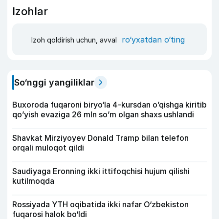
Izohlar
ro‘yxatdan o‘ting
Izoh qoldirish uchun, avval
So‘nggi yangiliklar
Buxoroda fuqaroni biryo‘la 4-kursdan o’qishga kiritib
qo’yish evaziga 26 mln so’m olgan shaxs ushlandi
Shavkat Mirziyoyev Donald Tramp bilan telefon
orqali muloqot qildi
Saudiyaga Eronning ikki ittifoqchisi hujum qilishi
kutilmoqda
Rossiyada YTH oqibatida ikki nafar O‘zbekiston
fuqarosi halok bo‘ldi