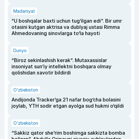
Madaniyat
“U boshqalar baxti uchun tug‘ilgan edi”. Bir umr
otasini kutgan aktrisa va dublyaj ustasi Rimma
Ahmedovaning sinovlarga to‘la hayoti
Dunyo
“Biroz sekinlashish kerak”. Mutaxassislar
insoniyat sun’iy intellektni boshqara olmay
qolishidan xavotir bildirdi
O‘zbekiston
Andijonda Tracker’ga 21 nafar bog‘cha bolasini
joylab, YTH sodir etgan ayolga sud hukmi o‘qildi
O‘zbekiston
“Sakkiz qator she’rim boshimga sakkizta bomba