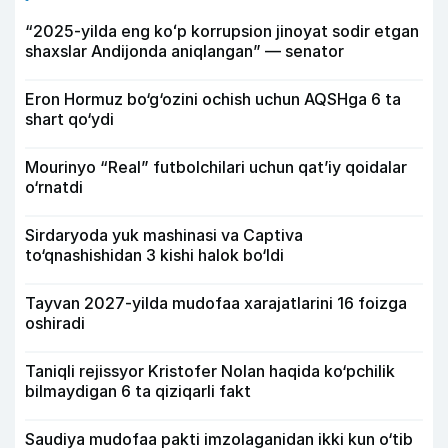
“2025-yilda eng koʻp korrupsion jinoyat sodir etgan
shaxslar Andijonda aniqlangan” — senator
Eron Hormuz bo‘g‘ozini ochish uchun AQSHga 6 ta
shart qo‘ydi
Mourinyo “Real” futbolchilari uchun qat’iy qoidalar
o‘rnatdi
Sirdaryoda yuk mashinasi va Captiva
to‘qnashishidan 3 kishi halok bo‘ldi
Tayvan 2027-yilda mudofaa xarajatlarini 16 foizga
oshiradi
Taniqli rejissyor Kristofer Nolan haqida ko‘pchilik
bilmaydigan 6 ta qiziqarli fakt
Saudiya mudofaa pakti imzolaganidan ikki kun o‘tib