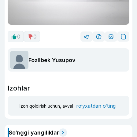
0
0
Fozilbek Yusupov
Izohlar
ro‘yxatdan o‘ting
Izoh qoldirish uchun, avval
So‘nggi yangiliklar