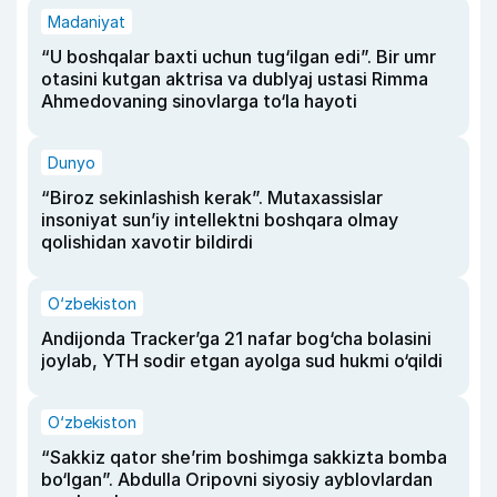
Madaniyat
“U boshqalar baxti uchun tug‘ilgan edi”. Bir umr
otasini kutgan aktrisa va dublyaj ustasi Rimma
Ahmedovaning sinovlarga to‘la hayoti
Dunyo
“Biroz sekinlashish kerak”. Mutaxassislar
insoniyat sun’iy intellektni boshqara olmay
qolishidan xavotir bildirdi
O‘zbekiston
Andijonda Tracker’ga 21 nafar bog‘cha bolasini
joylab, YTH sodir etgan ayolga sud hukmi o‘qildi
O‘zbekiston
“Sakkiz qator she’rim boshimga sakkizta bomba
bo‘lgan”. Abdulla Oripovni siyosiy ayblovlardan