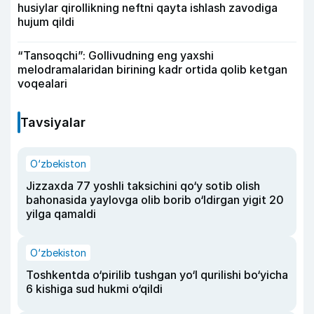
husiylar qirollikning neftni qayta ishlash zavodiga
hujum qildi
“Tansoqchi”: Gollivudning eng yaxshi
melodramalaridan birining kadr ortida qolib ketgan
voqealari
Tavsiyalar
O‘zbekiston
Jizzaxda 77 yoshli taksichini qo‘y sotib olish
bahonasida yaylovga olib borib o‘ldirgan yigit 20
yilga qamaldi
O‘zbekiston
Toshkentda o‘pirilib tushgan yo‘l qurilishi bo‘yicha
6 kishiga sud hukmi o‘qildi