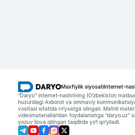
Maxfiylik siyosati
Internet-nas
“Daryo” internet-nashrining (O‘zbekiston matbuo
huzuridagi Axborot va ommaviy kommunikatsiyal
vositasi sifatida ro‘yxatga olingan. Matnli materi
videomateriallaridan foydalanishga “daryo.uz” sa
yozuv ilova qilingan taqdirda yo‘l qo‘yiladi.