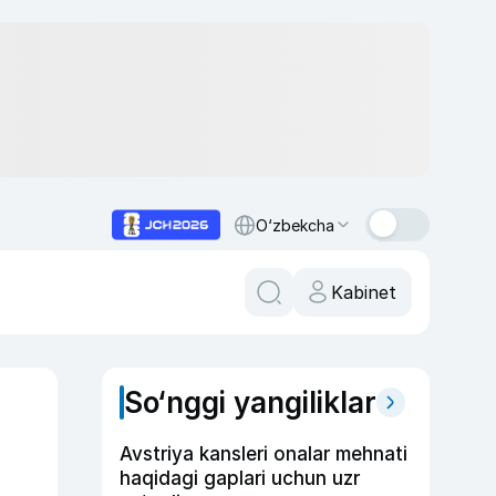
O‘zbekcha
Kabinet
So‘nggi yangiliklar
Avstriya kansleri onalar mehnati
haqidagi gaplari uchun uzr