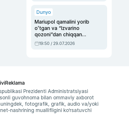
qolgan voqea
Dunyo
Mariupol qamalini yorib
oʻtgan va “Izvarino
qozoni”dan chiqqan
qahramon — Ukraina
19:50 / 29.07.2026
armiyasi bosh
qoʻmondoni Drapatiy
haqida
ivi
Reklama
publikasi Prezidenti Administratsiyasi
-sonli guvohnoma bilan ommaviy axborot
shuningdek, fotografik, grafik, audio va/yoki
et-nashrining muallifligini ko‘rsatuvchi