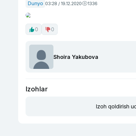
Dunyo
03:28 / 19.12.2020
1336
0
0
Shoira Yakubova
Izohlar
Izoh qoldirish 