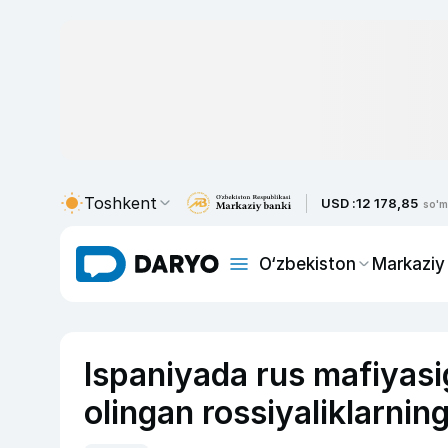
Toshkent
USD :
12 178,85
so'm
O‘zbekiston
Markaziy
Ispaniyada rus mafiyasig
olingan rossiyaliklarning