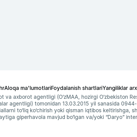
hr
Aloqa ma'lumotlari
Foydalanish shartlari
Yangiliklar arx
t va axborot agentligi (O‘zMAA, hozirgi O‘zbekiston Res
ar agentligi) tomonidan 13.03.2015 yil sanasida 0944
allarni to‘liq ko‘chirish yoki qisman iqtibos keltirishga, 
ytiga giperhavola mavjud bo‘lgan va/yoki “Daryo” intern