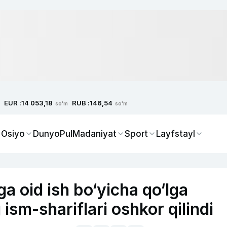
EUR :
RUB :
14 053,18
146,54
so'm
so'm
 Osiyo
Dunyo
Pul
Madaniyat
Sport
Layfstayl
a oid ish bo‘yicha qo‘lga
 ism-shariflari oshkor qilindi