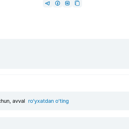
uchun, avval
ro‘yxatdan o‘ting