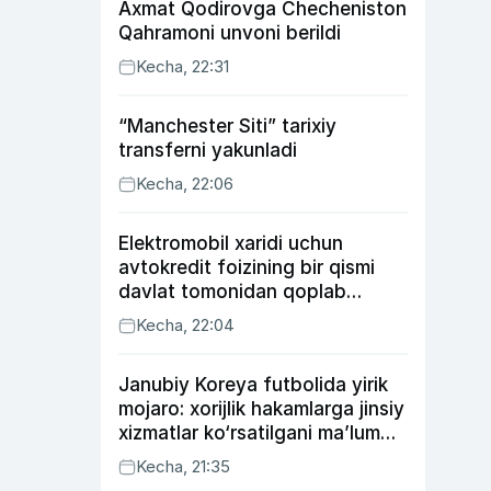
Axmat Qodirovga Checheniston
Qahramoni unvoni berildi
Kecha, 22:31
“Manchester Siti” tarixiy
transferni yakunladi
Kecha, 22:06
Elektromobil xaridi uchun
avtokredit foizining bir qismi
davlat tomonidan qoplab
berilishi mumkin
Kecha, 22:04
Janubiy Koreya futbolida yirik
mojaro: xorijlik hakamlarga jinsiy
xizmatlar ko‘rsatilgani ma’lum
qilindi
Kecha, 21:35