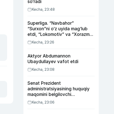
so‘radi
Kecha, 23:48
Superliga. “Navbahor”
“Surxon”ni o‘z uyida mag‘lub
etdi, “Lokomotiv” va “Xorazm”
uyda g‘alaba qozondi
Kecha, 23:26
Aktyor Abdu­mannon
Ubaydullayev vafot etdi
Kecha, 23:08
Senat Prezident
administratsiyasining huquqiy
maqomini belgilovchi
konstitutsiyaviy qonunni
Kecha, 23:06
ma’qulladi