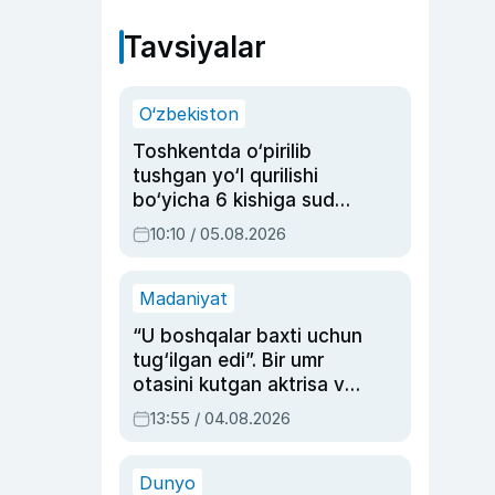
Tavsiyalar
O‘zbekiston
Toshkentda o‘pirilib
tushgan yo‘l qurilishi
bo‘yicha 6 kishiga sud
hukmi o‘qildi
10:10 / 05.08.2026
Madaniyat
“U boshqalar baxti uchun
tug‘ilgan edi”. Bir umr
otasini kutgan aktrisa va
dublyaj ustasi Rimma
13:55 / 04.08.2026
Ahmedovaning
sinovlarga to‘la hayoti
Dunyo