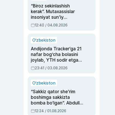
“Biroz sekinlashish
kerak”. Mutaxassislar
insoniyat sun’iy
intellektni boshqara
12:40 / 04.08.2026
olmay qolishidan xavotir
bildirdi
O‘zbekiston
Andijonda Tracker’ga 21
nafar bog‘cha bolasini
joylab, YTH sodir etgan
ayolga sud hukmi o‘qildi
23:41 / 03.08.2026
O‘zbekiston
“Sakkiz qator she’rim
boshimga sakkizta
bomba bo‘lgan”. Abdulla
Oripovni siyosiy
12:24 / 01.08.2026
ayblovlardan asrab