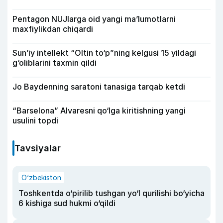
Pentagon NUJlarga oid yangi maʼlumotlarni
maxfiylikdan chiqardi
Sun’iy intellekt “Oltin to‘p”ning kelgusi 15 yildagi
g‘oliblarini taxmin qildi
Jo Baydenning saratoni tanasiga tarqab ketdi
“Barselona” Alvaresni qo‘lga kiritishning yangi
usulini topdi
Tavsiyalar
O‘zbekiston
Toshkentda o‘pirilib tushgan yo‘l qurilishi bo‘yicha
6 kishiga sud hukmi o‘qildi