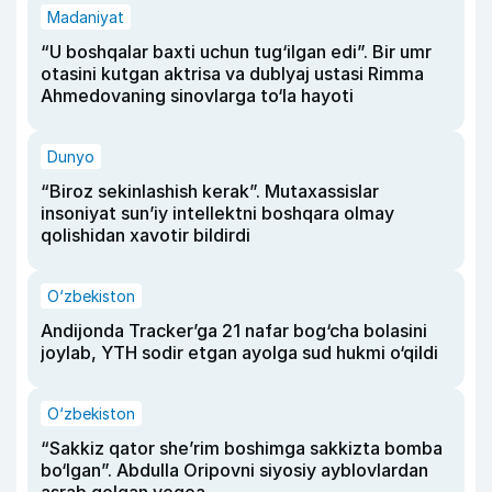
Madaniyat
“U boshqalar baxti uchun tug‘ilgan edi”. Bir umr
otasini kutgan aktrisa va dublyaj ustasi Rimma
Ahmedovaning sinovlarga to‘la hayoti
Dunyo
“Biroz sekinlashish kerak”. Mutaxassislar
insoniyat sun’iy intellektni boshqara olmay
qolishidan xavotir bildirdi
O‘zbekiston
Andijonda Tracker’ga 21 nafar bog‘cha bolasini
joylab, YTH sodir etgan ayolga sud hukmi o‘qildi
O‘zbekiston
“Sakkiz qator she’rim boshimga sakkizta bomba
bo‘lgan”. Abdulla Oripovni siyosiy ayblovlardan
asrab qolgan voqea