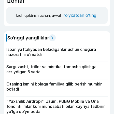
Izohlar
ro‘yxatdan o‘ting
Izoh qoldirish uchun, avval
So‘nggi yangiliklar
Ispaniya Italiyadan keladiganlar uchun chegara
nazoratini oʻrnatdi
Sarguzasht, triller va mistika: tomosha qilishga
arziydigan 5 serial
Otaning ismini bolaga familiya qilib berish mumkin
bo‘ladi
“Yaxshilik Airdropi”: Uzum, PUBG Mobile va Ona
fondi Bilimlar kuni munosabati bilan xayriya tadbirini
yo‘lga qo‘ymoqda