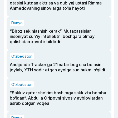
otasini kutgan aktrisa va dublyaj ustasi Rimma
Ahmedovaning sinovlarga to‘la hayoti
Dunyo
“Biroz sekinlashish kerak”. Mutaxassislar
insoniyat sun’iy intellektni boshqara olmay
qolishidan xavotir bildirdi
O‘zbekiston
Andijonda Tracker’ga 21 nafar bog‘cha bolasini
joylab, YTH sodir etgan ayolga sud hukmi o‘qildi
O‘zbekiston
“Sakkiz qator she’rim boshimga sakkizta bomba
bo‘lgan”. Abdulla Oripovni siyosiy ayblovlardan
asrab qolgan voqea
Dunyo