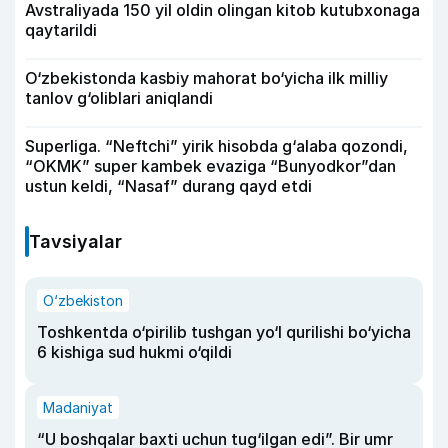
Avstraliyada 150 yil oldin olingan kitob kutubxonaga
qaytarildi
O‘zbekistonda kasbiy mahorat bo‘yicha ilk milliy
tanlov g‘oliblari aniqlandi
Superliga. “Neftchi” yirik hisobda g‘alaba qozondi,
“OKMK” super kambek evaziga “Bunyodkor”dan
ustun keldi, “Nasaf” durang qayd etdi
Tavsiyalar
O‘zbekiston
Toshkentda o‘pirilib tushgan yo‘l qurilishi bo‘yicha
6 kishiga sud hukmi o‘qildi
Madaniyat
“U boshqalar baxti uchun tug‘ilgan edi”. Bir umr