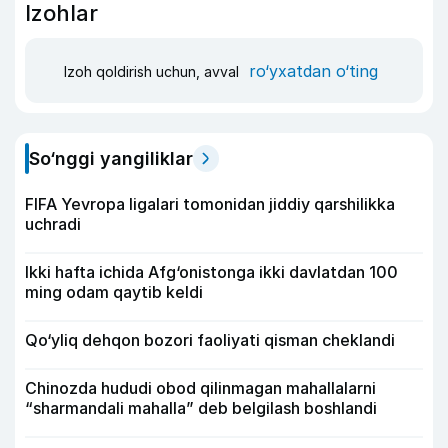
Izohlar
ro‘yxatdan o‘ting
Izoh qoldirish uchun, avval
So‘nggi yangiliklar
FIFA Yevropa ligalari tomonidan jiddiy qarshilikka
uchradi
Ikki hafta ichida Afg‘onistonga ikki davlatdan 100
ming odam qaytib keldi
Qo‘yliq dehqon bozori faoliyati qisman cheklandi
Chinozda hududi obod qilinmagan mahallalarni
“sharmandali mahalla” deb belgilash boshlandi