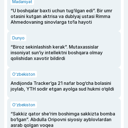
Madaniyat
“U boshqalar baxti uchun tug‘ilgan edi”. Bir umr
otasini kutgan aktrisa va dublyaj ustasi Rimma
Ahmedovaning sinovlarga to‘la hayoti
Dunyo
“Biroz sekinlashish kerak”. Mutaxassislar
insoniyat sun’iy intellektni boshqara olmay
qolishidan xavotir bildirdi
O‘zbekiston
Andijonda Tracker’ga 21 nafar bog‘cha bolasini
joylab, YTH sodir etgan ayolga sud hukmi o‘qildi
O‘zbekiston
“Sakkiz qator she’rim boshimga sakkizta bomba
bo‘lgan”. Abdulla Oripovni siyosiy ayblovlardan
asrab qolgan voqea