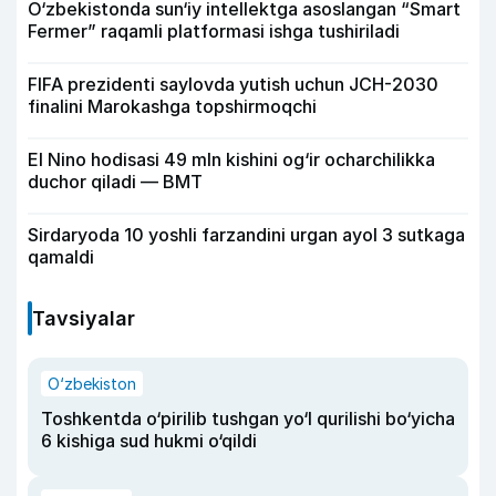
O‘zbekistonda sun‘iy intellektga asoslangan “Smart
Fermer” raqamli platformasi ishga tushiriladi
FIFA prezidenti saylovda yutish uchun JCH-2030
finalini Marokashga topshirmoqchi
El Nino hodisasi 49 mln kishini og‘ir ocharchilikka
duchor qiladi — BMT
Sirdaryoda 10 yoshli farzandini urgan ayol 3 sutkaga
qamaldi
Tavsiyalar
O‘zbekiston
Toshkentda o‘pirilib tushgan yo‘l qurilishi bo‘yicha
6 kishiga sud hukmi o‘qildi