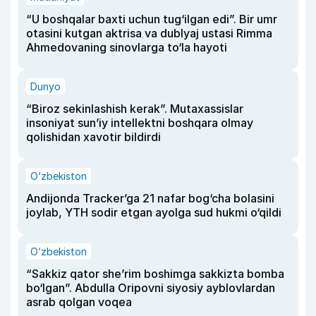
“U boshqalar baxti uchun tug‘ilgan edi”. Bir umr
otasini kutgan aktrisa va dublyaj ustasi Rimma
Ahmedovaning sinovlarga to‘la hayoti
Dunyo
“Biroz sekinlashish kerak”. Mutaxassislar
insoniyat sun’iy intellektni boshqara olmay
qolishidan xavotir bildirdi
O‘zbekiston
Andijonda Tracker’ga 21 nafar bog‘cha bolasini
joylab, YTH sodir etgan ayolga sud hukmi o‘qildi
O‘zbekiston
“Sakkiz qator she’rim boshimga sakkizta bomba
bo‘lgan”. Abdulla Oripovni siyosiy ayblovlardan
asrab qolgan voqea