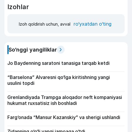
Izohlar
ro‘yxatdan o‘ting
Izoh qoldirish uchun, avval
So‘nggi yangiliklar
Jo Baydenning saratoni tanasiga tarqab ketdi
“Barselona” Alvaresni qo‘lga kiritishning yangi
usulini topdi
Grenlandiyada Trampga aloqador neft kompaniyasi
hukumat ruxsatisiz ish boshladi
Farg‘onada “Mansur Kazanskiy” va sherigi ushlandi
Zidanning o‘g‘li yangi jamoaga o‘tdi