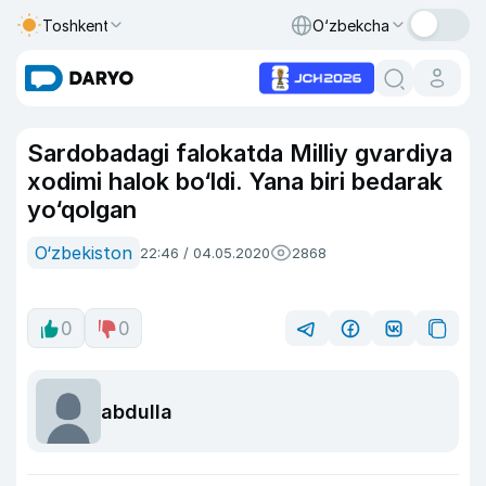
Toshkent
O‘zbekcha
Sardobadagi falokatda Milliy gvardiya
xodimi halok bo‘ldi. Yana biri bedarak
yo‘qolgan
O‘zbekiston
22:46 / 04.05.2020
2868
0
0
abdulla