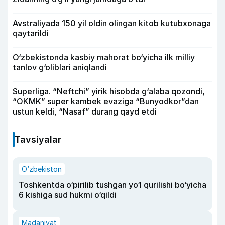
Avstraliyada 150 yil oldin olingan kitob kutubxonaga
qaytarildi
O‘zbekistonda kasbiy mahorat bo‘yicha ilk milliy
tanlov g‘oliblari aniqlandi
Superliga. “Neftchi” yirik hisobda g‘alaba qozondi,
“OKMK” super kambek evaziga “Bunyodkor”dan
ustun keldi, “Nasaf” durang qayd etdi
Tavsiyalar
O‘zbekiston
Toshkentda o‘pirilib tushgan yo‘l qurilishi bo‘yicha
6 kishiga sud hukmi o‘qildi
Madaniyat