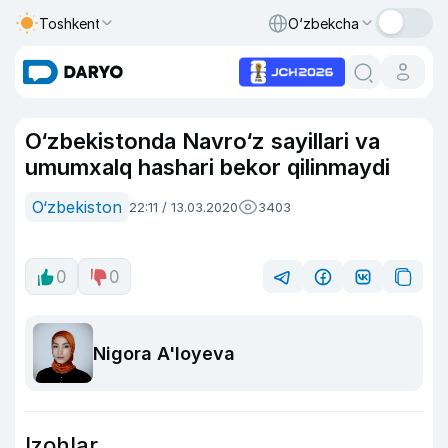
Toshkent
O‘zbekcha
O‘zbekistonda Navro‘z sayillari va
umumxalq hashari bekor qilinmaydi
O‘zbekiston
22:11 / 13.03.2020
3403
0
0
Nigora A'loyeva
Izohlar