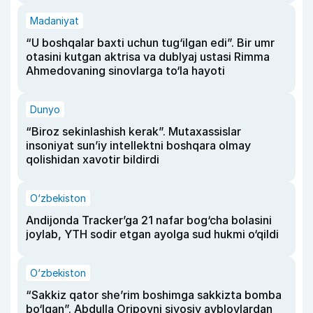
Madaniyat
“U boshqalar baxti uchun tug‘ilgan edi”. Bir umr
otasini kutgan aktrisa va dublyaj ustasi Rimma
Ahmedovaning sinovlarga to‘la hayoti
Dunyo
“Biroz sekinlashish kerak”. Mutaxassislar
insoniyat sun’iy intellektni boshqara olmay
qolishidan xavotir bildirdi
O‘zbekiston
Andijonda Tracker’ga 21 nafar bog‘cha bolasini
joylab, YTH sodir etgan ayolga sud hukmi o‘qildi
O‘zbekiston
“Sakkiz qator she’rim boshimga sakkizta bomba
bo‘lgan”. Abdulla Oripovni siyosiy ayblovlardan