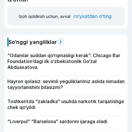
ro‘yxatdan o‘ting
Izoh qoldirish uchun, avval
So‘nggi yangiliklar
“Odamlar suddan qo‘rqmasligi kerak”: Chicago Bar
Foundation’dagi ilk o‘zbekistonlik Go‘zal
Abduaxatova
Hayron qolasiz: sevimli yeguliklarimiz aslida nimadan
tayyorlanishini bilasizmi?
Toshkentda “zakladka” usulida narkotik tarqatishga
chek qo‘yildi
“Liverpul” “Barselona” sardorini ijaraga oladi