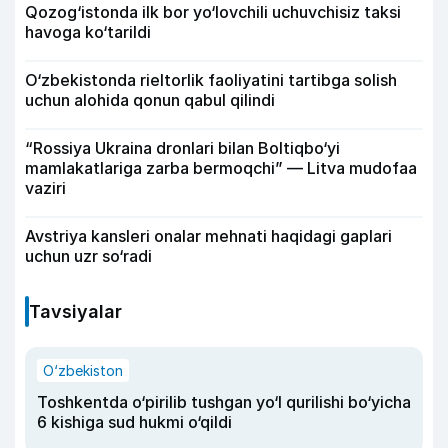
Qozog‘istonda ilk bor yo‘lovchili uchuvchisiz taksi
havoga ko‘tarildi
O‘zbekistonda rieltorlik faoliyatini tartibga solish
uchun alohida qonun qabul qilindi
“Rossiya Ukraina dronlari bilan Boltiqbo‘yi
mamlakatlariga zarba bermoqchi” — Litva mudofaa
vaziri
Avstriya kansleri onalar mehnati haqidagi gaplari
uchun uzr so‘radi
Tavsiyalar
O‘zbekiston
Toshkentda o‘pirilib tushgan yo‘l qurilishi bo‘yicha
6 kishiga sud hukmi o‘qildi