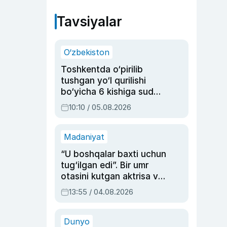
Tavsiyalar
O‘zbekiston
Toshkentda o‘pirilib
tushgan yo‘l qurilishi
bo‘yicha 6 kishiga sud
hukmi o‘qildi
10:10 / 05.08.2026
Madaniyat
“U boshqalar baxti uchun
tug‘ilgan edi”. Bir umr
otasini kutgan aktrisa va
dublyaj ustasi Rimma
13:55 / 04.08.2026
Ahmedovaning
sinovlarga to‘la hayoti
Dunyo