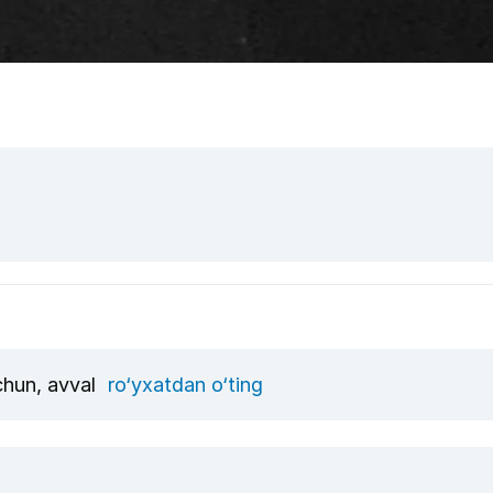
uchun, avval
ro‘yxatdan o‘ting