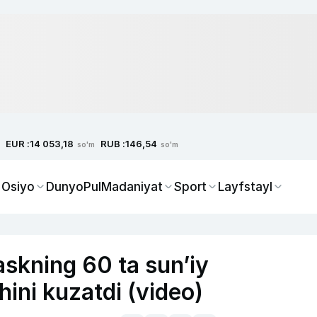
EUR :
RUB :
14 053,18
146,54
so'm
so'm
 Osiyo
Dunyo
Pul
Madaniyat
Sport
Layfstayl
askning 60 ta sun’iy
hini kuzatdi (video)