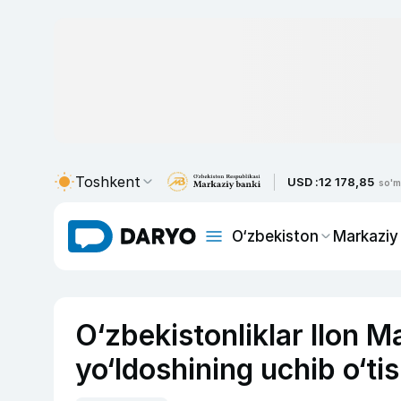
Toshkent
USD :
12 178,85
so'm
O‘zbekiston
Markaziy
O‘zbekistonliklar Ilon M
yo‘ldoshining uchib o‘tis