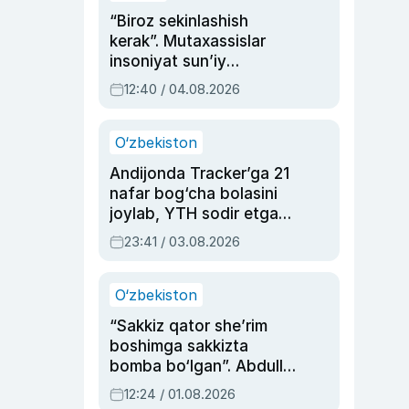
“Biroz sekinlashish
kerak”. Mutaxassislar
insoniyat sun’iy
intellektni boshqara
12:40 / 04.08.2026
olmay qolishidan xavotir
bildirdi
O‘zbekiston
Andijonda Tracker’ga 21
nafar bog‘cha bolasini
joylab, YTH sodir etgan
ayolga sud hukmi o‘qildi
23:41 / 03.08.2026
O‘zbekiston
“Sakkiz qator she’rim
boshimga sakkizta
bomba bo‘lgan”. Abdulla
Oripovni siyosiy
12:24 / 01.08.2026
ayblovlardan asrab