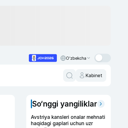
O‘zbekcha
Kabinet
So‘nggi yangiliklar
Avstriya kansleri onalar mehnati
haqidagi gaplari uchun uzr