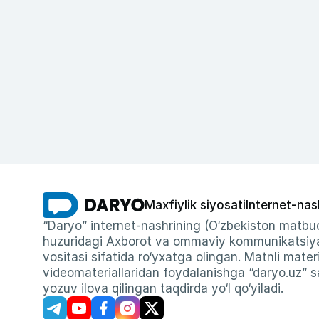
Maxfiylik siyosati
Internet-nas
“Daryo” internet-nashrining (O‘zbekiston matbuo
huzuridagi Axborot va ommaviy kommunikatsiyal
vositasi sifatida ro‘yxatga olingan. Matnli materi
videomateriallaridan foydalanishga “daryo.uz” sa
yozuv ilova qilingan taqdirda yo‘l qo‘yiladi.