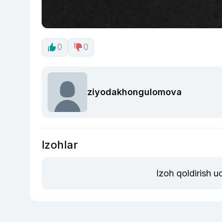
0
0
ziyodakhongulomova
Izohlar
Izoh qoldirish 