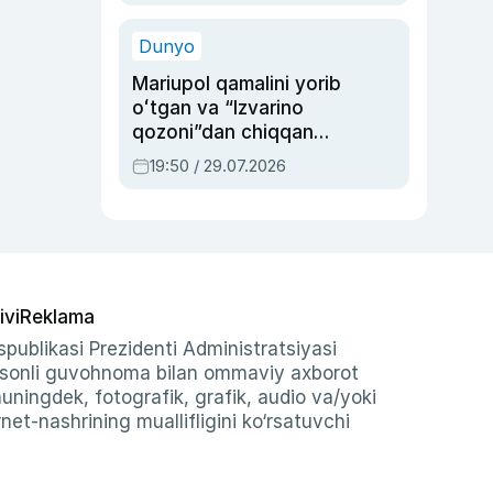
qolgan voqea
Dunyo
Mariupol qamalini yorib
oʻtgan va “Izvarino
qozoni”dan chiqqan
qahramon — Ukraina
19:50 / 29.07.2026
armiyasi bosh
qoʻmondoni Drapatiy
haqida
ivi
Reklama
publikasi Prezidenti Administratsiyasi
-sonli guvohnoma bilan ommaviy axborot
shuningdek, fotografik, grafik, audio va/yoki
et-nashrining muallifligini ko‘rsatuvchi