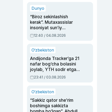
sinovlarga to‘la hayoti
Dunyo
“Biroz sekinlashish
kerak”. Mutaxassislar
insoniyat sun’iy
intellektni boshqara
12:40 / 04.08.2026
olmay qolishidan xavotir
bildirdi
O‘zbekiston
Andijonda Tracker’ga 21
nafar bog‘cha bolasini
joylab, YTH sodir etgan
ayolga sud hukmi o‘qildi
23:41 / 03.08.2026
O‘zbekiston
“Sakkiz qator she’rim
boshimga sakkizta
bomba bo‘lgan”. Abdulla