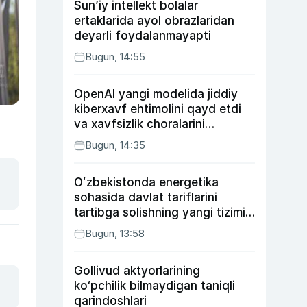
Sun’iy intellekt bolalar
ertaklarida ayol obrazlaridan
deyarli foydalanmayapti
Bugun, 14:55
OpenAI yangi modelida jiddiy
kiberxavf ehtimolini qayd etdi
va xavfsizlik choralarini
kuchaytirdi
Bugun, 14:35
Oʻzbekistonda energetika
sohasida davlat tariflarini
tartibga solishning yangi tizimi
joriy etildi
Bugun, 13:58
Gollivud aktyorlarining
ko‘pchilik bilmaydigan taniqli
qarindoshlari