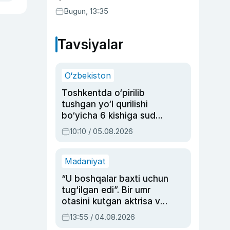
Bugun, 13:35
Tavsiyalar
O‘zbekiston
Toshkentda o‘pirilib
tushgan yo‘l qurilishi
bo‘yicha 6 kishiga sud
hukmi o‘qildi
10:10 / 05.08.2026
Madaniyat
“U boshqalar baxti uchun
tug‘ilgan edi”. Bir umr
otasini kutgan aktrisa va
dublyaj ustasi Rimma
13:55 / 04.08.2026
Ahmedovaning