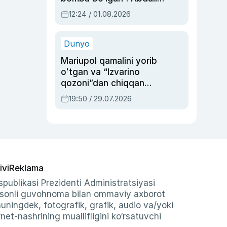
Oripovni siyosiy
12:24 / 01.08.2026
ayblovlardan asrab
qolgan voqea
Dunyo
Mariupol qamalini yorib
oʻtgan va “Izvarino
qozoni”dan chiqqan
qahramon — Ukraina
19:50 / 29.07.2026
armiyasi bosh
qoʻmondoni Drapatiy
haqida
ivi
Reklama
publikasi Prezidenti Administratsiyasi
-sonli guvohnoma bilan ommaviy axborot
shuningdek, fotografik, grafik, audio va/yoki
et-nashrining muallifligini ko‘rsatuvchi