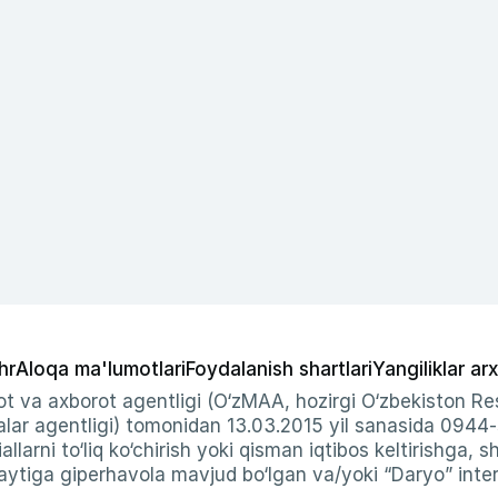
hr
Aloqa ma'lumotlari
Foydalanish shartlari
Yangiliklar arx
t va axborot agentligi (O‘zMAA, hozirgi O‘zbekiston Res
ar agentligi) tomonidan 13.03.2015 yil sanasida 0944
allarni to‘liq ko‘chirish yoki qisman iqtibos keltirishga, 
ytiga giperhavola mavjud bo‘lgan va/yoki “Daryo” intern