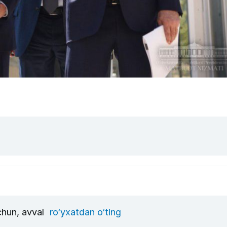
uchun, avval
ro‘yxatdan o‘ting