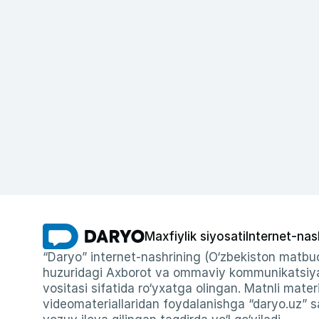
Maxfiylik siyosati
Internet-nas
“Daryo” internet-nashrining (O‘zbekiston matbuo
huzuridagi Axborot va ommaviy kommunikatsiyal
vositasi sifatida ro‘yxatga olingan. Matnli materi
videomateriallaridan foydalanishga “daryo.uz” sa