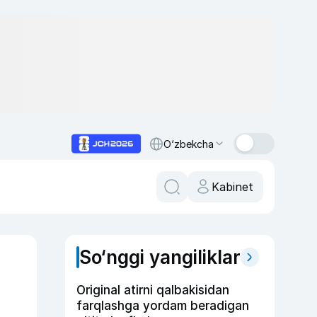
O‘zbekcha
Kabinet
So‘nggi yangiliklar
Original atirni qalbakisidan
farqlashga yordam beradigan