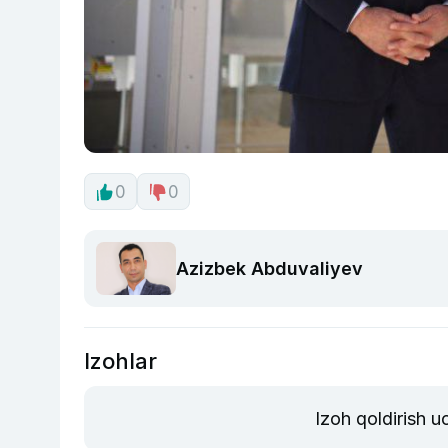
0
0
Azizbek Abduvaliyev
Izohlar
Izoh qoldirish 