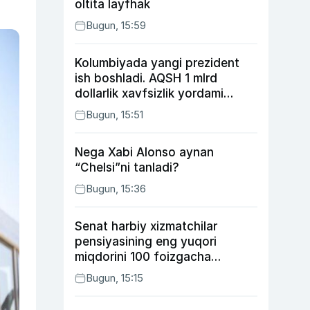
oltita layfhak
Bugun, 15:59
Kolumbiyada yangi prezident
ish boshladi. AQSH 1 mlrd
dollarlik xavfsizlik yordami
bermoqchi
Bugun, 15:51
Nega Xabi Alonso aynan
“Chelsi”ni tanladi?
Bugun, 15:36
Senat harbiy xizmatchilar
pensiyasining eng yuqori
miqdorini 100 foizgacha
oshirishni nazarda tutuvchi
Bugun, 15:15
qonunni ma’qulladi