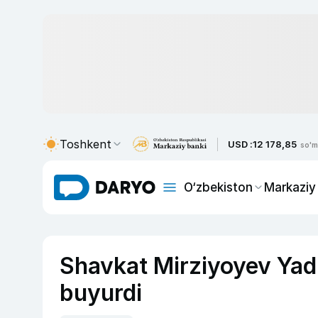
Toshkent
USD :
12 178,85
so'm
O‘zbekiston
Markaziy
Shavkat Mirziyoyev Yadro
buyurdi