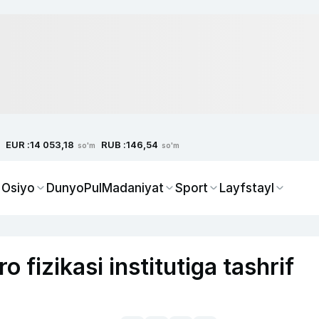
EUR :
RUB :
14 053,18
146,54
so'm
so'm
 Osiyo
Dunyo
Pul
Madaniyat
Sport
Layfstayl
 fizikasi institutiga tashrif