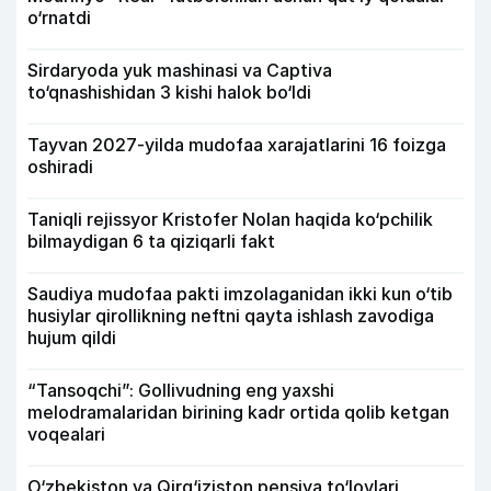
o‘rnatdi
Sirdaryoda yuk mashinasi va Captiva
to‘qnashishidan 3 kishi halok bo‘ldi
Tayvan 2027-yilda mudofaa xarajatlarini 16 foizga
oshiradi
Taniqli rejissyor Kristofer Nolan haqida ko‘pchilik
bilmaydigan 6 ta qiziqarli fakt
Saudiya mudofaa pakti imzolaganidan ikki kun o‘tib
husiylar qirollikning neftni qayta ishlash zavodiga
hujum qildi
“Tansoqchi”: Gollivudning eng yaxshi
melodramalaridan birining kadr ortida qolib ketgan
voqealari
O‘zbekiston va Qirg‘iziston pensiya to‘lovlari