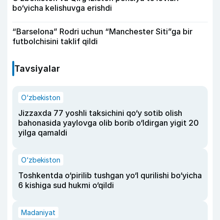
bo‘yicha kelishuvga erishdi
“Barselona” Rodri uchun “Manchester Siti”ga bir
futbolchisini taklif qildi
Tavsiyalar
O‘zbekiston
Jizzaxda 77 yoshli taksichini qo‘y sotib olish
bahonasida yaylovga olib borib o‘ldirgan yigit 20
yilga qamaldi
O‘zbekiston
Toshkentda o‘pirilib tushgan yo‘l qurilishi bo‘yicha
6 kishiga sud hukmi o‘qildi
Madaniyat