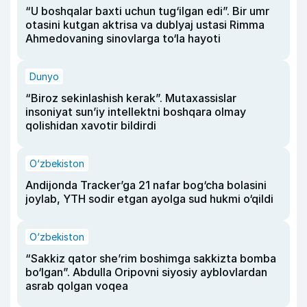
“U boshqalar baxti uchun tug‘ilgan edi”. Bir umr
otasini kutgan aktrisa va dublyaj ustasi Rimma
Ahmedovaning sinovlarga to‘la hayoti
Dunyo
“Biroz sekinlashish kerak”. Mutaxassislar
insoniyat sun’iy intellektni boshqara olmay
qolishidan xavotir bildirdi
O‘zbekiston
Andijonda Tracker’ga 21 nafar bog‘cha bolasini
joylab, YTH sodir etgan ayolga sud hukmi o‘qildi
O‘zbekiston
“Sakkiz qator she’rim boshimga sakkizta bomba
bo‘lgan”. Abdulla Oripovni siyosiy ayblovlardan
asrab qolgan voqea