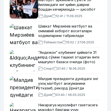
йилликдаги энг қийин даврни
бошдан кечирмоқда — ҳисобот
Дунё
12:41 / 11.09.2025
Шавкат Мирзиёев матбуот ва
оммавий ахборот воситалари
ходимларини табриклади
Ўзбекистон
15:02 / 27.06.2025
“Андижон” клубининг қиймати 31
млрд сўмни ташкил этадиган янги
машғулот базаси очилди (фото)
Спорт
21:40 / 18.06.2025
Малдив президенти дунёдаги энг
узоқ матбуот анжуманини
ўтказиб, рекорд ўрнатди
Дунё
03:40 / 06.05.2025
Никарагуа мухолифат газетасига
мукофот бергани учун