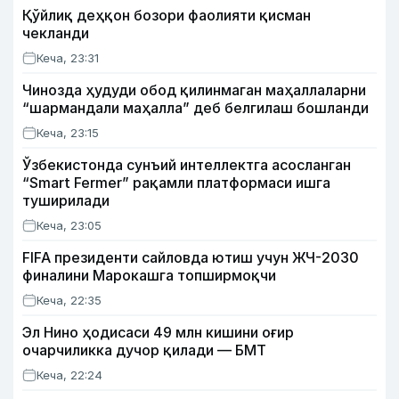
Қўйлиқ деҳқон бозори фаолияти қисман
чекланди
Кеча, 23:31
Чинозда ҳудуди обод қилинмаган маҳаллаларни
“шармандали маҳалла” деб белгилаш бошланди
Кеча, 23:15
Ўзбекистонда сунъий интеллектга асосланган
“Smart Fermer” рақамли платформаси ишга
туширилади
Кеча, 23:05
FIFA президенти сайловда ютиш учун ЖЧ-2030
финалини Марокашга топширмоқчи
Кеча, 22:35
Эл Нино ҳодисаси 49 млн кишини оғир
очарчиликка дучор қилади — БМТ
Кеча, 22:24