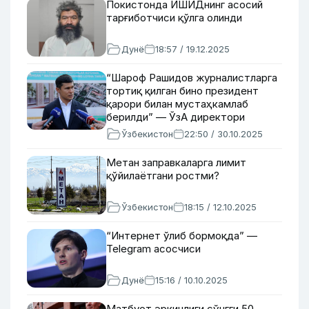
Покистонда ИШИДнинг асосий
тарғиботчиси қўлга олинди
Дунё
18:57 / 19.12.2025
“Шароф Рашидов журналистларга
тортиқ қилган бино президент
қарори билан мустаҳкамлаб
берилди” — ЎзА директори
ўринбосари
Ўзбекистон
22:50 / 30.10.2025
Метан заправкаларга лимит
қўйилаётгани ростми?
Ўзбекистон
18:15 / 12.10.2025
“Интернет ўлиб бормоқда” —
Telegram асосчиси
Дунё
15:16 / 10.10.2025
Матбуот эркинлиги сўнгги 50