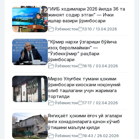
“ИИБ ходимлари 2026 йилда 36 та
жиноят содир этган” — Ички
ишлар вазири ўринбосари
Ўзбекистон
13:10 / 13.04.2026
“Кўмир нархи ўзгариши бўйича
изоҳ беролмайман” —
“Ўзбеккўмир” раҳбари
ўринбосари
Ўзбекистон
16:15 / 03.04.2026
Мирзо Улуғбек тумани ҳокими
ўринбосари киоскани ноқонуний
олиб ташлагани учун жаримага
тортилди
Ўзбекистон
17:17 / 02.04.2026
Янгиҳаёт ҳокими ёғоч уй эгалари
янги хонадонларига қачон кўчиб
ўтишини маълум қилди
Ўзбекистон
19:43 / 26.02.2026