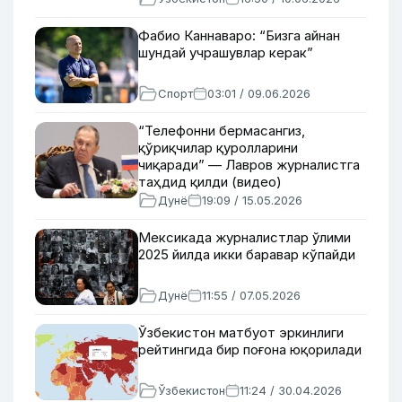
Фабио Каннаваро: “Бизга айнан
шундай учрашувлар керак”
Спорт
03:01 / 09.06.2026
“Телефонни бермасангиз,
қўриқчилар қуролларини
чиқаради” — Лавров журналистга
таҳдид қилди (видео)
Дунё
19:09 / 15.05.2026
Мексикада журналистлар ўлими
2025 йилда икки баравар кўпайди
Дунё
11:55 / 07.05.2026
Ўзбекистон матбуот эркинлиги
рейтингида бир поғона юқорилади
Ўзбекистон
11:24 / 30.04.2026