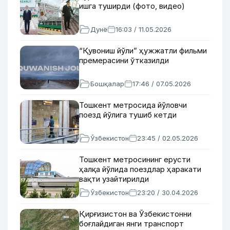
ишга туширди (фото, видео)
Дунё
16:03 / 11.05.2026
“Қувониш йўли” ҳужжатли фильми
премерасини ўтказилди
Бошқалар
17:46 / 07.05.2026
Тошкент метросида йўловчи
поезд йўлига тушиб кетди
Ўзбекистон
23:45 / 02.05.2026
Тошкент метросининг ерусти
ҳалқа йўлида поездлар ҳаракати
вақти узайтирилди
Ўзбекистон
23:20 / 30.04.2026
Қирғизистон ва Ўзбекистонни
боғлайдиган янги транспорт