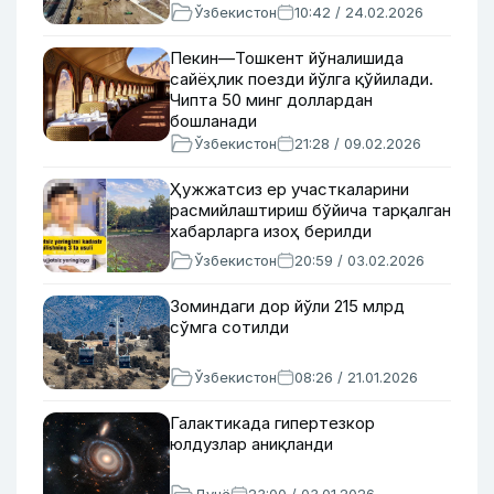
Ўзбекистон
10:42 / 24.02.2026
Пекин—Тошкент йўналишида
сайёҳлик поезди йўлга қўйилади.
Чипта 50 минг доллардан
бошланади
Ўзбекистон
21:28 / 09.02.2026
Ҳужжатсиз ер участкаларини
расмийлаштириш бўйича тарқалган
хабарларга изоҳ берилди
Ўзбекистон
20:59 / 03.02.2026
Зоминдаги дор йўли 215 млрд
сўмга сотилди
Ўзбекистон
08:26 / 21.01.2026
Галактикада гипертезкор
юлдузлар аниқланди