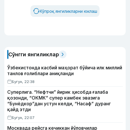
Кўпроқ янгиликларни юклаш
Сўнгги янгиликлар
Ўзбекистонда касбий маҳорат бўйича илк миллий
танлов ғолиблари аниқланди
Бугун, 22:38
Суперлига. “Нефтчи” йирик ҳисобда ғалаба
қозонди, “ОКМК” супер камбек эвазига
“Бунёдкор”дан устун келди, “Насаф” дуранг
қайд этди
Бугун, 22:07
Москвада рейсга кечиккан йўловчилар