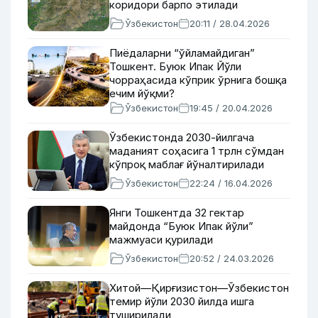
коридори барпо этилади
Ўзбекистон
20:11 / 28.04.2026
Пиёдаларни “ўйламайдиган”
Тошкент. Буюк Ипак Йўли
чорраҳасида кўприк ўрнига бошқа
ечим йўқми?
Ўзбекистон
19:45 / 20.04.2026
Ўзбекистонда 2030-йилгача
маданият соҳасига 1 трлн сўмдан
кўпроқ маблағ йўналтирилади
Ўзбекистон
22:24 / 16.04.2026
Янги Тошкентда 32 гектар
майдонда “Буюк Ипак йўли”
мажмуаси қурилади
Ўзбекистон
20:52 / 24.03.2026
Хитой—Қирғизистон—Ўзбекистон
темир йўли 2030 йилда ишга
туширилади