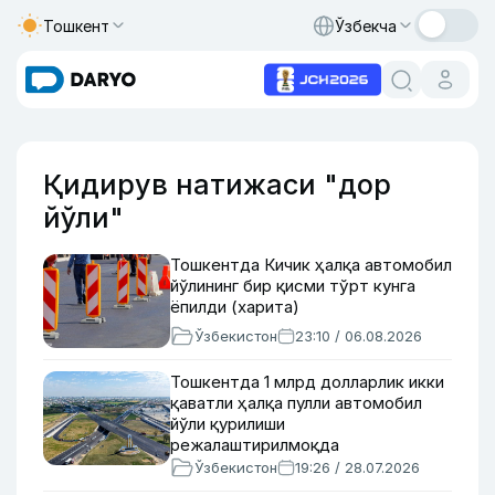
Тошкент
Ўзбекча
Қидирув натижаси "дор
йўли"
Тошкентда Кичик ҳалқа автомобил
йўлининг бир қисми тўрт кунга
ёпилди (харита)
Ўзбекистон
23:10 / 06.08.2026
Тошкентда 1 млрд долларлик икки
қаватли ҳалқа пулли автомобил
йўли қурилиши
режалаштирилмоқда
Ўзбекистон
19:26 / 28.07.2026