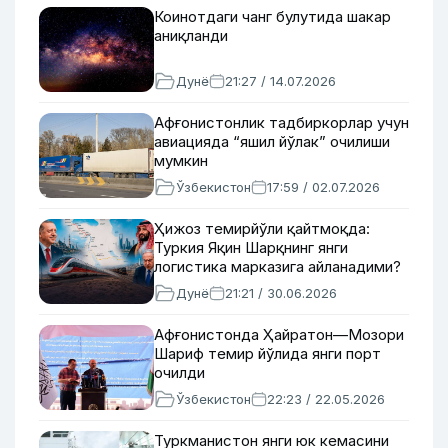
Коинотдаги чанг булутида шакар
аниқланди
Дунё
21:27 / 14.07.2026
Афғонистонлик тадбиркорлар учун
авиацияда “яшил йўлак” очилиши
мумкин
Ўзбекистон
17:59 / 02.07.2026
Ҳижоз темирйўли қайтмоқда:
Туркия Яқин Шарқнинг янги
логистика марказига айланадими?
Дунё
21:21 / 30.06.2026
Афғонистонда Ҳайратон—Мозори
Шариф темир йўлида янги порт
очилди
Ўзбекистон
22:23 / 22.05.2026
Туркманистон янги юк кемасини