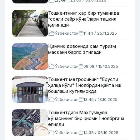
Дунё
23:00 / 03.01.2026
Тошкентнинг ҳар бир туманида
“сояли сайр кўча”лари ташкил
қилинади
Ўзбекистон
11:44 / 25.11.2025
Қамчиқ довонида ҳам туризм
маскани барпо этилади
Ўзбекистон
09:08 / 15.10.2025
Тошкент метросининг “Ерусти
ҳалқа йўли” 1 ноябрдан қайта иш
бошлаши кутилмоқда
Ўзбекистон
13:45 / 13.10.2025
Тошкентдаги Махтумқули
кўчасининг бир қисми 1 ноябргача
ёпилди
Ўзбекистон
14:38 / 06.10.2025