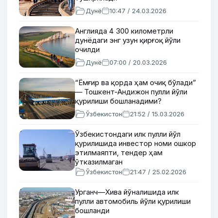
Дунё
10:47 / 24.03.2026
Англияда 4 300 километрли
дунёдаги энг узун қирғоқ йўли
очилди
Дунё
07:00 / 20.03.2026
“Ёмғир ва қорда ҳам очиқ бўлади”
— Тошкент-Андижон пулли йўли
қурилиши бошланадими?
Ўзбекистон
21:52 / 15.03.2026
Ўзбекистондаги илк пулли йўл
қурилишида инвестор номи ошкор
этилмаяпти, тендер ҳам
ўтказилмаган
Ўзбекистон
21:47 / 25.02.2026
Урганч—Хива йўналишида илк
пулли автомобиль йўли қурилиши
бошланди