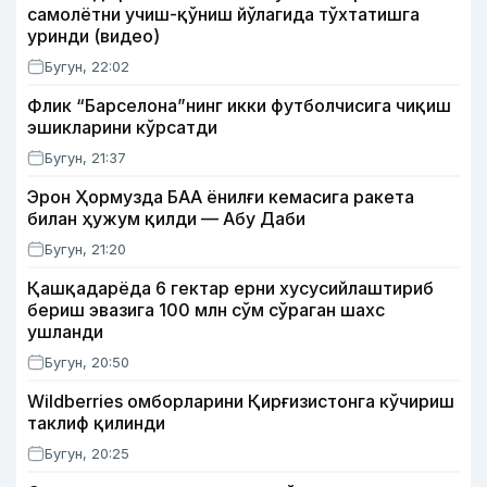
самолётни учиш-қўниш йўлагида тўхтатишга
уринди (видео)
Бугун, 22:02
Флик “Барселона”нинг икки футболчисига чиқиш
эшикларини кўрсатди
Бугун, 21:37
Эрон Ҳормузда БАА ёнилғи кемасига ракета
билан ҳужум қилди — Абу Даби
Бугун, 21:20
Қашқадарёда 6 гектар ерни хусусийлаштириб
бериш эвазига 100 млн сўм сўраган шахс
ушланди
Бугун, 20:50
Wildberries омборларини Қирғизистонга кўчириш
таклиф қилинди
Бугун, 20:25