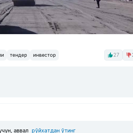
ли
тендер
инвестор
27
учун, аввал
рўйхатдан ўтинг