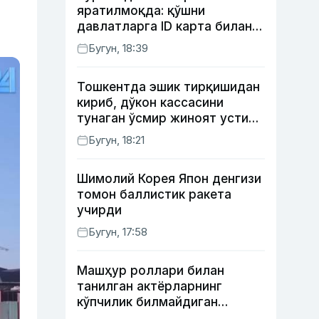
яратилмоқда: қўшни
давлатларга ID карта билан
борилади
Бугун, 18:39
Тошкентда эшик тирқишидан
кириб, дўкон кассасини
тунаган ўсмир жиноят устида
ушланди
Бугун, 18:21
Шимолий Корея Япон денгизи
томон баллистик ракета
учирди
Бугун, 17:58
Машҳур роллари билан
танилган актёрларнинг
кўпчилик билмайдиган
образлари