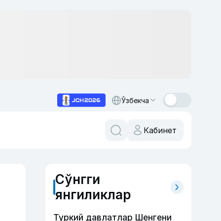
Ўзбекча
Кабинет
Сўнгги
янгиликлар
Туркий давлатлар Шенгени