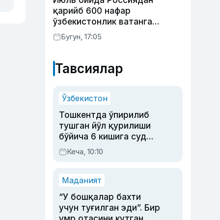
Июль ойида Россиядан
қарийб 600 нафар
ўзбекистонлик ватанга
қайтарилди
Бугун, 17:05
Тавсиялар
Ўзбекистон
Тошкентда ўпирилиб
тушган йўл қурилиши
бўйича 6 кишига суд
ҳукми ўқилди
Кеча, 10:10
Маданият
“У бошқалар бахти
учун туғилган эди”. Бир
умр отасини кутган