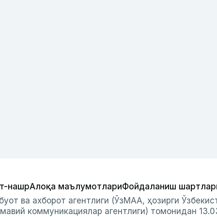
т-нашр
Алоқа маълумотлари
Фойдаланиш шартлар
буот ва ахборот агентлиги (ЎзМАА, ҳозирги Ўзбеки
мавий коммуникациялар агентлиги) томонидан 13.0