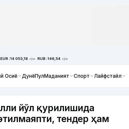
EUR :
RUB :
14 053,18
146,54
сўм
сўм
й Осиё
Дунё
Пул
Маданият
Спорт
Лайфстайл
улли йўл қурилишида
этилмаяпти, тендер ҳам