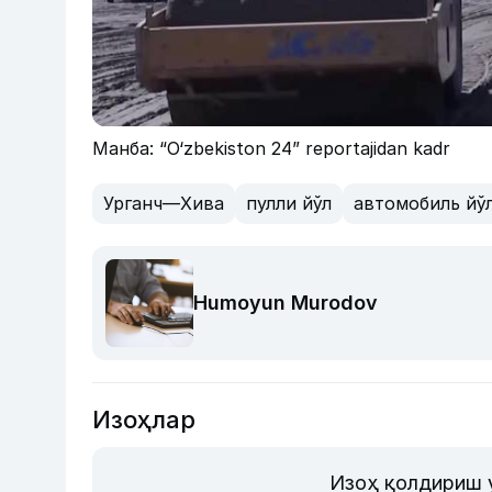
Манба: “O‘zbekiston 24” reportajidan kadr
Урганч—Хива
пулли йўл
автомобиль йў
Humoyun Murodov
Изоҳлар
Изоҳ қолдириш 