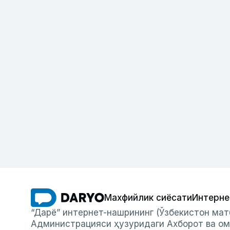
Махфийлик сиёсати
Интерне
“Дарё” интернет-нашрининг (Ўзбекистон мат
Администрацияси ҳузуридаги Ахборот ва ом