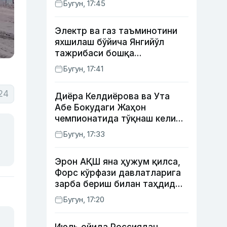
Бугун, 17:45
Электр ва газ таъминотини
яхшилаш бўйича Янгийўл
тажрибаси бошқа
ҳудудларда ҳам жорий
Бугун, 17:41
этилади
24
Диёра Келдиёрова ва Ута
Абе Бокудаги Жаҳон
чемпионатида тўқнаш келиши
мумкин — ОАВ
Бугун, 17:33
Эрон АҚШ яна ҳужум қилса,
Форс кўрфази давлатларига
зарба бериш билан таҳдид
қилди
Бугун, 17:20