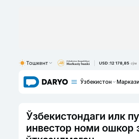
Тошкент
USD :
12 178,85
сўм
Ўзбекистон
Маркази
Ўзбекистондаги илк п
инвестор номи ошкор 