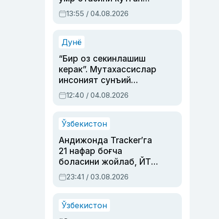
актриса ва дубльяж
13:55 / 04.08.2026
устаси Римма
Аҳмедованинг
синовларга тўла ҳаёти
Дунё
“Бир оз секинлашиш
керак”. Мутахассислар
инсоният сунъий
интеллектни бошқара
12:40 / 04.08.2026
олмай қолишидан
хавотир билдирди
Ўзбекистон
Андижонда Tracker’га
21 нафар боғча
боласини жойлаб, ЙТҲ
содир этган аёлга суд
23:41 / 03.08.2026
ҳукми ўқилди
Ўзбекистон