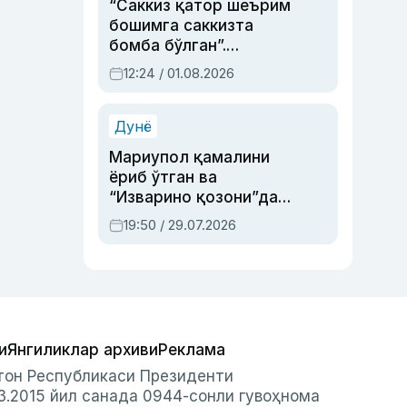
“Саккиз қатор шеърим
бошимга саккизта
бомба бўлган”.
Абдулла Ориповни
12:24 / 01.08.2026
сиёсий айбловлардан
асраб қолган воқеа
Дунё
Мариупол қамалини
ёриб ўтган ва
“Изварино қозони”дан
чиққан қаҳрамон —
19:50 / 29.07.2026
Украина армияси бош
қўмондони Драпатий
ҳақида
и
Янгиликлар архиви
Реклама
стон Республикаси Президенти
3.2015 йил санада 0944-сонли гувоҳнома