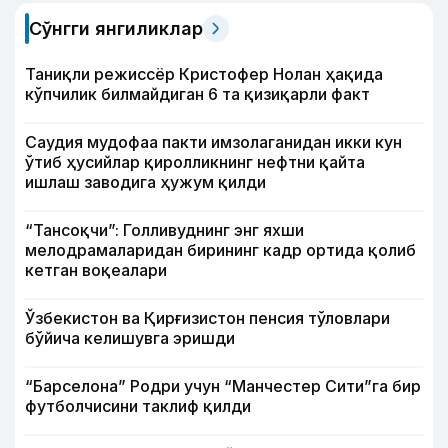
Сўнгги янгиликлар
Таниқли режиссёр Кристофер Нолан ҳақида
кўпчилик билмайдиган 6 та қизиқарли факт
Саудия мудофаа пакти имзолаганидан икки кун
ўтиб ҳусийлар қиролликнинг нефтни қайта
ишлаш заводига ҳужум қилди
“Тансоқчи”: Голливуднинг энг яхши
мелодрамаларидан бирининг кадр ортида қолиб
кетган воқеалари
Ўзбекистон ва Қирғизистон пенсия тўловлари
бўйича келишувга эришди
“Барселона” Родри учун “Манчестер Сити”га бир
футболчисини таклиф қилди