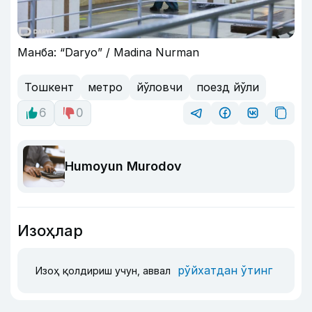
Манба: “Daryo” / Madina Nurman
Тошкент
метро
йўловчи
поезд йўли
6
0
Humoyun Murodov
Изоҳлар
рўйхатдан ўтинг
Изоҳ қолдириш учун, аввал