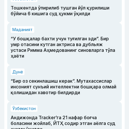
Тошкентда ўпирилиб тушган йўл қурилиши
бўйича 6 кишига суд ҳукми ўқилди
Маданият
“У бошқалар бахти учун туғилган эди”. Бир
умр отасини кутган актриса ва дубльяж
устаси Римма Аҳмедованинг синовларга тўла
ҳаёти
Дунё
“Бир оз секинлашиш керак”. Мутахассислар
инсоният сунъий интеллектни бошқара олмай
қолишидан хавотир билдирди
Ўзбекистон
Андижонда Tracker’га 21 нафар боғча
боласини жойлаб, ЙТҲ содир этган аёлга суд
ҳукми ўқилди