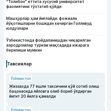
“Толибон” еттита хусусий университет
фаолиятини тўхтатиб қўйди
Машҳурлар ҳам йиғлайди: фожиали
йўқотишларни бошидан кечирган Голливуд
юлдузлари
Ўзбекистонда фойдаланишдан чиқарилган
аэродромлар туризм мақсадида ижарага
берилиши мумкин
Тавсиялар
Ўзбекистон
Жиззахда 77 ёшли таксичини қўй сотиб олиш
баҳонасида яйловга олиб бориб ўлдирган
йигит 20 йилга қамалди
Ўзбекистон