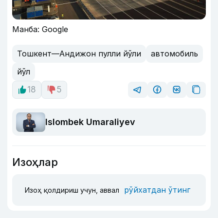
Манба: Google
Тошкент—Андижон пулли йўли
автомобиль
йўл
18
5
Islombek Umaraliyev
Изоҳлар
рўйхатдан ўтинг
Изоҳ қолдириш учун, аввал