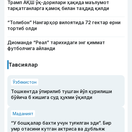
Трамп АҚШ ўқ-дорилари ҳақида маълумот
тарқатганларга қамоқ билан таҳдид қилди
“Толибон” Нангарҳор вилоятида 72 гектар ерни
тортиб олди
Диоманде “Реал” тарихидаги энг қиммат
футболчига айланди
Тавсиялар
Ўзбекистон
Тошкентда ўпирилиб тушган йўл қурилиши
бўйича 6 кишига суд ҳукми ўқилди
Маданият
“У бошқалар бахти учун туғилган эди”. Бир
умр отасини кутган актриса ва дубльяж