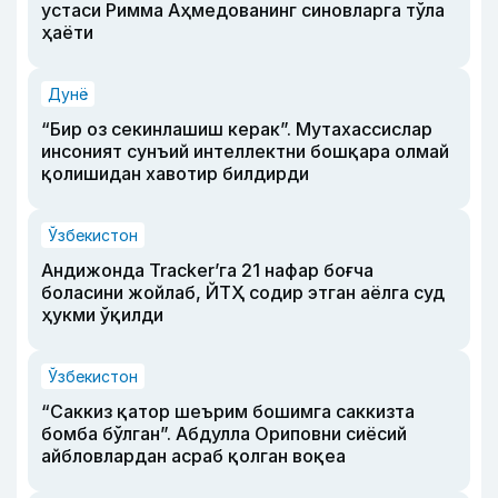
устаси Римма Аҳмедованинг синовларга тўла
ҳаёти
Дунё
“Бир оз секинлашиш керак”. Мутахассислар
инсоният сунъий интеллектни бошқара олмай
қолишидан хавотир билдирди
Ўзбекистон
Андижонда Tracker’га 21 нафар боғча
боласини жойлаб, ЙТҲ содир этган аёлга суд
ҳукми ўқилди
Ўзбекистон
“Саккиз қатор шеърим бошимга саккизта
бомба бўлган”. Абдулла Ориповни сиёсий
айбловлардан асраб қолган воқеа