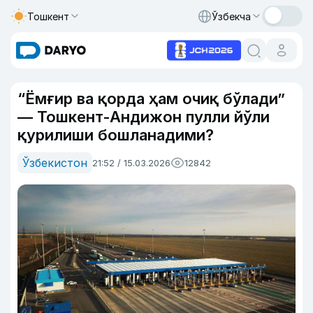
Тошкент
Ўзбекча
“Ёмғир ва қорда ҳам очиқ бўлади”
— Тошкент-Андижон пулли йўли
қурилиши бошланадими?
Ўзбекистон
21:52 / 15.03.2026
12842