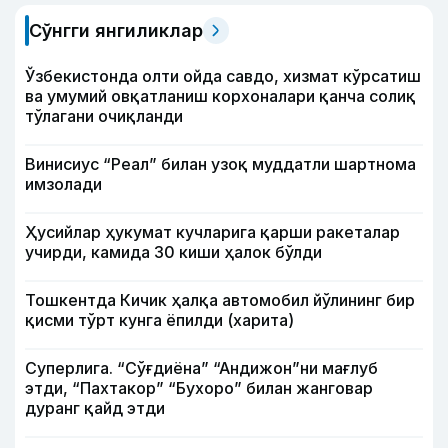
Сўнгги янгиликлар
Ўзбекистонда олти ойда савдо, хизмат кўрсатиш
ва умумий овқатланиш корхоналари қанча солиқ
тўлагани очиқланди
Винисиус “Реал” билан узоқ муддатли шартнома
имзолади
Ҳусийлар ҳукумат кучларига қарши ракеталар
учирди, камида 30 киши ҳалок бўлди
Тошкентда Кичик ҳалқа автомобил йўлининг бир
қисми тўрт кунга ёпилди (харита)
Суперлига. “Сўғдиёна” “Андижон”ни мағлуб
этди, “Пахтакор” “Бухоро” билан жанговар
дуранг қайд этди