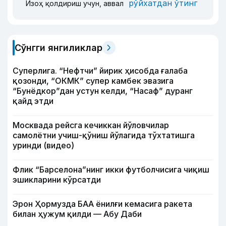
рўйхатдан ўтинг
Изоҳ қолдириш учун, аввал
Сўнгги янгиликлар
Суперлига. “Нефтчи” йирик ҳисобда ғалаба
қозонди, “ОКМК” супер камбек эвазига
“Бунёдкор”дан устун келди, “Насаф” дуранг
қайд этди
Москвада рейсга кечиккан йўловчилар
самолётни учиш-қўниш йўлагида тўхтатишга
уринди (видео)
Флик “Барселона”нинг икки футболчисига чиқиш
эшикларини кўрсатди
Эрон Ҳормузда БАА ёнилғи кемасига ракета
билан ҳужум қилди — Абу Даби