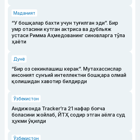
Маданият
“У бошқалар бахти учун туғилган эди”. Бир
умр отасини кутган актриса ва дубльяж
устаси Римма Аҳмедованинг синовларга тўла
ҳаёти
Дунё
“Бир оз секинлашиш керак”. Мутахассислар
инсоният сунъий интеллектни бошқара олмай
қолишидан хавотир билдирди
Ўзбекистон
Андижонда Tracker’га 21 нафар боғча
боласини жойлаб, ЙТҲ содир этган аёлга суд
ҳукми ўқилди
Ўзбекистон