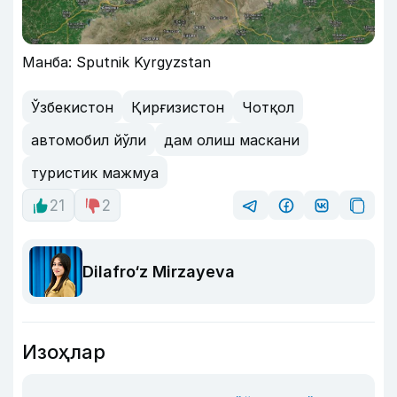
Манба: Sputnik Kyrgyzstan
Ўзбекистон
Қирғизистон
Чотқол
автомобил йўли
дам олиш маскани
туристик мажмуа
21
2
Dilafro‘z Mirzayeva
Изоҳлар