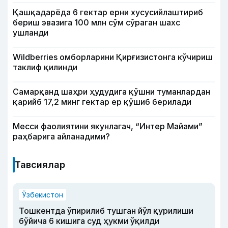
Қашқадарёда 6 гектар ерни хусусийлаштириб
бериш эвазига 100 млн сўм сўраган шахс
ушланди
Wildberries омборларини Қирғизистонга кўчириш
таклиф қилинди
Самарқанд шаҳри ҳудудига қўшни туманлардан
қарийб 17,2 минг гектар ер қўшиб берилади
Месси фаолиятини якунлагач, “Интер Майами”
раҳбарига айланадими?
Тавсиялар
Ўзбекистон
Тошкентда ўпирилиб тушган йўл қурилиши
бўйича 6 кишига суд ҳукми ўқилди