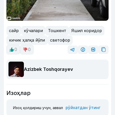
сайр
кўчалари
Тошкент
Яшил коридор
кичик ҳалқа йўли
светофор
0
0
Azizbek Toshqorayev
Изоҳлар
рўйхатдан ўтинг
Изоҳ қолдириш учун, аввал