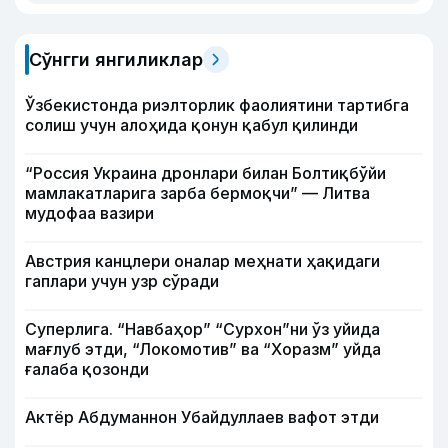
Сўнгги янгиликлар
Ўзбекистонда риэлторлик фаолиятини тартибга
солиш учун алоҳида қонун қабул қилинди
“Россия Украина дронлари билан Болтиқбўйи
мамлакатларига зарба бермоқчи” — Литва
мудофаа вазири
Австрия канцлери оналар меҳнати ҳақидаги
гаплари учун узр сўради
Суперлига. “Навбаҳор” “Сурхон”ни ўз уйида
мағлуб этди, “Локомотив” ва “Хоразм” уйда
ғалаба қозонди
Актёр Абду­маннон Убайдуллаев вафот этди