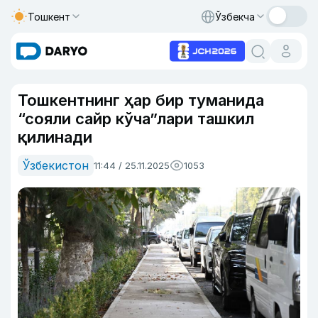
Тошкент
Ўзбекча
Тошкентнинг ҳар бир туманида
“сояли сайр кўча”лари ташкил
қилинади
Ўзбекистон
11:44 / 25.11.2025
1053