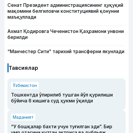
Сенат Президент администрациясининг ҳуқуқий
мақомини белгиловчи конституциявий қонунни
маъқуллади
Ахмат Қодировга Чеченистон Қаҳрамони унвони
берилди
“Манчестер Сити” тарихий трансферни якунлади
Тавсиялар
Ўзбекистон
Тошкентда ўпирилиб тушган йўл қурилиши
бўйича 6 кишига суд ҳукми ўқилди
Маданият
“У бошқалар бахти учун туғилган эди”. Бир
умр отасини кутган актриса ва дубльяж