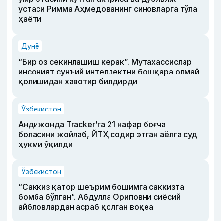
устаси Римма Аҳмедованинг синовларга тўла
ҳаёти
Дунё
“Бир оз секинлашиш керак”. Мутахассислар
инсоният сунъий интеллектни бошқара олмай
қолишидан хавотир билдирди
Ўзбекистон
Андижонда Tracker’га 21 нафар боғча
боласини жойлаб, ЙТҲ содир этган аёлга суд
ҳукми ўқилди
Ўзбекистон
“Саккиз қатор шеърим бошимга саккизта
бомба бўлган”. Абдулла Ориповни сиёсий
айбловлардан асраб қолган воқеа