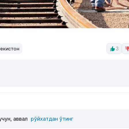
бекистон
3
учун, аввал
рўйхатдан ўтинг