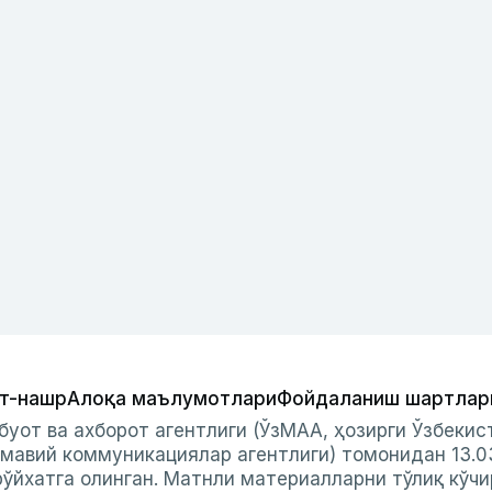
т-нашр
Алоқа маълумотлари
Фойдаланиш шартлар
буот ва ахборот агентлиги (ЎзМАА, ҳозирги Ўзбеки
мавий коммуникациялар агентлиги) томонидан 13.0
ўйхатга олинган. Матнли материалларни тўлиқ кўчи