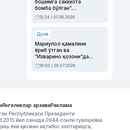
бошимга саккизта
бомба бўлган”.
Абдулла Ориповни
12:24 / 01.08.2026
сиёсий айбловлардан
асраб қолган воқеа
Дунё
Мариупол қамалини
ёриб ўтган ва
“Изварино қозони”дан
чиққан қаҳрамон —
19:50 / 29.07.2026
Украина армияси бош
қўмондони Драпатий
ҳақида
и
Янгиликлар архиви
Реклама
стон Республикаси Президенти
3.2015 йил санада 0944-сонли гувоҳнома
риш ёки қисман иқтибос келтиришга,