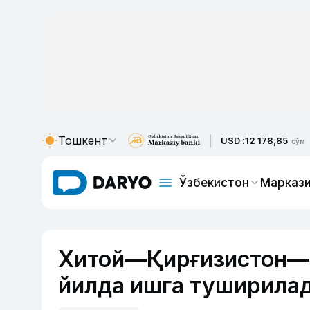
Тошкент
USD :
12 178,85
сўм
Ўзбекистон
Маркази
Хитой—Қирғизистон—Ў
йилда ишга туширила