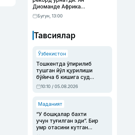
рекорд ўрнатди: Ян
Диоманде Африка
футболидаги энг қиммат
Бугун, 13:00
трансферга айланди
Тавсиялар
Ўзбекистон
Тошкентда ўпирилиб
тушган йўл қурилиши
бўйича 6 кишига суд
ҳукми ўқилди
10:10 / 05.08.2026
Маданият
“У бошқалар бахти
учун туғилган эди”. Бир
умр отасини кутган
актриса ва дубльяж