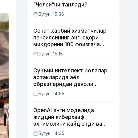
“Челси”ни танлади?
Бугун, 15:36
Сенат ҳарбий хизматчилар
пенсиясининг энг юқори
миқдорини 100 фоизгача
оширишни назарда тутувчи
Бугун, 15:15
қонунни маъқуллади
Сунъий интеллект болалар
эртакларида аёл
образларидан деярли
фойдаланмаяпти
Бугун, 14:55
OpenAI янги моделида
жиддий киберхавф
эҳтимолини қайд этди ва
хавфсизлик чораларини
Бугун, 14:35
кучайтирди