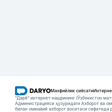
Махфийлик сиёсати
Интерне
“Дарё” интернет-нашрининг (Ўзбекистон мат
Администрацияси ҳузуридаги Ахборот ва ом
билан оммавий ахборот воситаси сифатида р