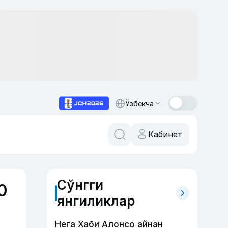
Ўзбекча
Кабинет
Сўнгги
0
янгиликлар
Нега Хаби Алонсо айнан