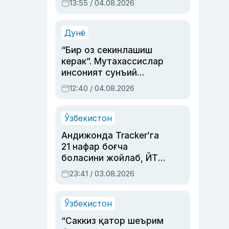
13:55 / 04.08.2026
устаси Римма
Аҳмедованинг
синовларга тўла ҳаёти
Дунё
“Бир оз секинлашиш
керак”. Мутахассислар
инсоният сунъий
интеллектни бошқара
12:40 / 04.08.2026
олмай қолишидан
хавотир билдирди
Ўзбекистон
Андижонда Tracker’га
21 нафар боғча
боласини жойлаб, ЙТҲ
содир этган аёлга суд
23:41 / 03.08.2026
ҳукми ўқилди
Ўзбекистон
“Саккиз қатор шеърим