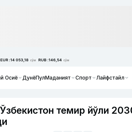
EUR :
RUB :
14 053,18
146,54
сўм
сўм
й Осиё
Дунё
Пул
Маданият
Спорт
Лайфстайл
збекистон темир йўли 203
ди