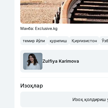
Манба: Exclusive.kg
темир йўли
қурилиш
Қирғизистон
Ўз
Zulfiya Karimova
Изоҳлар
Изоҳ қолдириш 