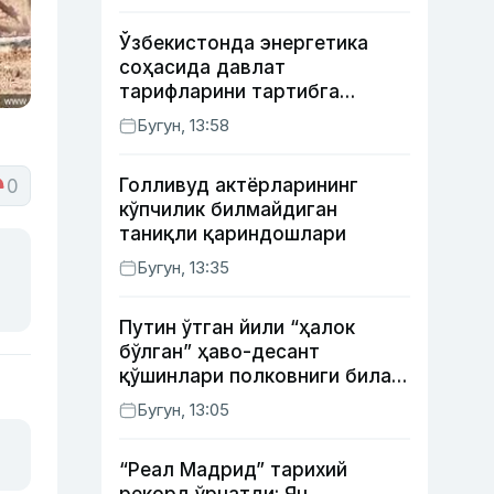
Ўзбекистонда энергетика
соҳасида давлат
тарифларини тартибга
солишнинг янги тизими
Бугун, 13:58
жорий этилди
Голливуд актёрларининг
0
кўпчилик билмайдиган
таниқли қариндошлари
Бугун, 13:35
Путин ўтган йили “ҳалок
бўлган” ҳаво-десант
қўшинлари полковниги билан
телефон орқали
Бугун, 13:05
суҳбатлашди
“Реал Мадрид” тарихий