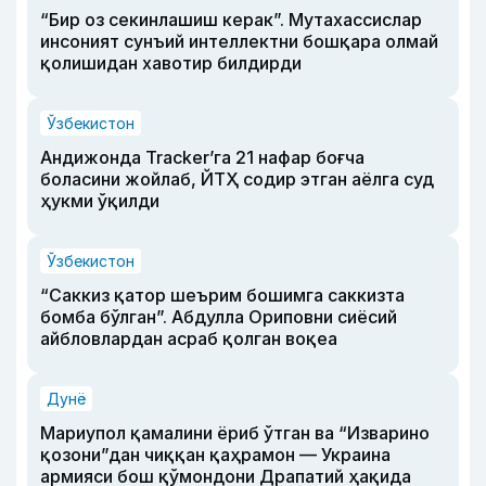
“Бир оз секинлашиш керак”. Мутахассислар
инсоният сунъий интеллектни бошқара олмай
қолишидан хавотир билдирди
Ўзбекистон
Андижонда Tracker’га 21 нафар боғча
боласини жойлаб, ЙТҲ содир этган аёлга суд
ҳукми ўқилди
Ўзбекистон
“Саккиз қатор шеърим бошимга саккизта
бомба бўлган”. Абдулла Ориповни сиёсий
айбловлардан асраб қолган воқеа
Дунё
Мариупол қамалини ёриб ўтган ва “Изварино
қозони”дан чиққан қаҳрамон — Украина
армияси бош қўмондони Драпатий ҳақида