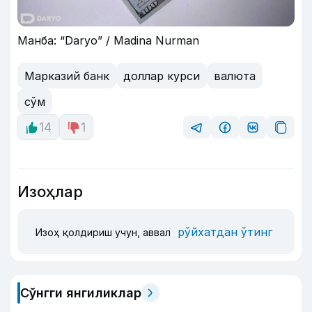
Манба: “Daryo” / Madina Nurman
Марказий банк
доллар курси
валюта
сўм
14
1
Изоҳлар
рўйхатдан ўтинг
Изоҳ қолдириш учун, аввал
Сўнгги янгиликлар