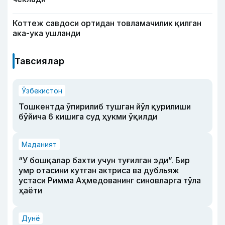
Коттеж савдоси ортидан товламачилик қилган
ака-ука ушланди
Тавсиялар
Ўзбекистон
Тошкентда ўпирилиб тушган йўл қурилиши
бўйича 6 кишига суд ҳукми ўқилди
Маданият
“У бошқалар бахти учун туғилган эди”. Бир
умр отасини кутган актриса ва дубльяж
устаси Римма Аҳмедованинг синовларга тўла
ҳаёти
Дунё