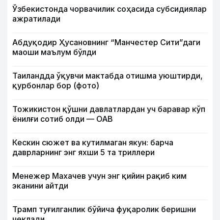
Ўзбекистонда чорвачилик соҳасида субсидиялар
ажратилади
Абдуқодир Ҳусановнинг “Манчестер Сити”даги
маоши маълум бўлди
Таиландда ўқувчи мактабда отишма уюштирди,
қурбонлар бор (фото)
Тожикистон қўшни давлатлардан уч баравар кўп
ёнилғи сотиб олди — ОАВ
Кескин сюжет ва кутилмаган якун: барча
даврларнинг энг яхши 5 та триллери
Менежер Махачев учун энг қийин рақиб ким
эканини айтди
Трамп туғилганлик бўйича фуқаролик беришни
чеклади