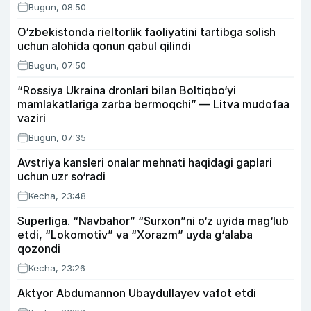
Bugun, 08:50
O‘zbekistonda rieltorlik faoliyatini tartibga solish
uchun alohida qonun qabul qilindi
Bugun, 07:50
“Rossiya Ukraina dronlari bilan Boltiqbo‘yi
mamlakatlariga zarba bermoqchi” — Litva mudofaa
vaziri
Bugun, 07:35
Avstriya kansleri onalar mehnati haqidagi gaplari
uchun uzr so‘radi
Kecha, 23:48
Superliga. “Navbahor” “Surxon”ni o‘z uyida mag‘lub
etdi, “Lokomotiv” va “Xorazm” uyda g‘alaba
qozondi
Kecha, 23:26
Aktyor Abdu­mannon Ubaydullayev vafot etdi