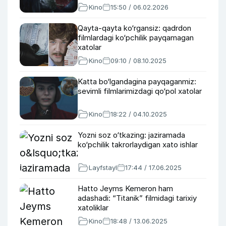
Kino
15:50 / 06.02.2026
Qayta-qayta ko‘rgansiz: qadrdon
filmlardagi ko‘pchilik payqamagan
xatolar
Kino
09:10 / 08.10.2025
Katta bo‘lgandagina payqaganmiz:
sevimli filmlarimizdagi qo‘pol xatolar
Kino
18:22 / 04.10.2025
Yozni soz o‘tkazing: jaziramada
ko‘pchilik takrorlaydigan xato ishlar
Layfstayl
17:44 / 17.06.2025
Hatto Jeyms Kemeron ham
adashadi: “Titanik” filmidagi tarixiy
xatoliklar
Kino
18:48 / 13.06.2025