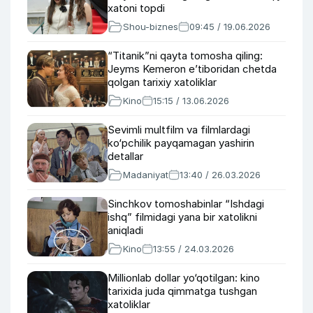
xatoni topdi
Shou-biznes
09:45 / 19.06.2026
“Titanik”ni qayta tomosha qiling:
Jeyms Kemeron e’tiboridan chetda
qolgan tarixiy xatoliklar
Kino
15:15 / 13.06.2026
Sevimli multfilm va filmlardagi
ko‘pchilik payqamagan yashirin
detallar
Madaniyat
13:40 / 26.03.2026
Sinchkov tomoshabinlar “Ishdagi
ishq” filmidagi yana bir xatolikni
aniqladi
Kino
13:55 / 24.03.2026
Millionlab dollar yo‘qotilgan: kino
tarixida juda qimmatga tushgan
xatoliklar