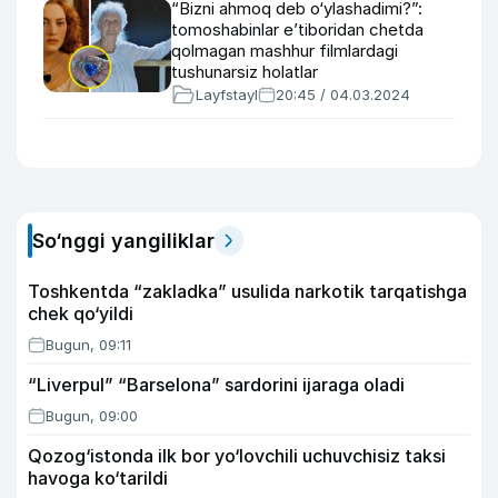
“Bizni ahmoq deb o‘ylashadimi?”:
tomoshabinlar e’tiboridan chetda
qolmagan mashhur filmlardagi
tushunarsiz holatlar
Layfstayl
20:45 / 04.03.2024
So‘nggi yangiliklar
Toshkentda “zakladka” usulida narkotik tarqatishga
chek qo‘yildi
Bugun, 09:11
“Liverpul” “Barselona” sardorini ijaraga oladi
Bugun, 09:00
Qozog‘istonda ilk bor yo‘lovchili uchuvchisiz taksi
havoga ko‘tarildi