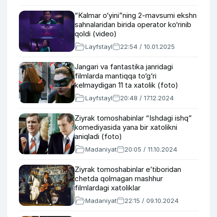
“Kalmar o‘yini”ning 2-mavsumi ekshn
sahnalaridan birida operator ko‘rinib
qoldi (video)
Layfstayl
22:54 / 10.01.2025
Jangari va fantastika janridagi
filmlarda mantiqqa to‘g‘ri
kelmaydigan 11 ta xatolik (foto)
Layfstayl
20:48 / 17.12.2024
Ziyrak tomoshabinlar “Ishdagi ishq”
komediyasida yana bir xatolikni
aniqladi (foto)
Madaniyat
20:05 / 11.10.2024
Ziyrak tomoshabinlar e’tiboridan
chetda qolmagan mashhur
filmlardagi xatoliklar
Madaniyat
22:15 / 09.10.2024