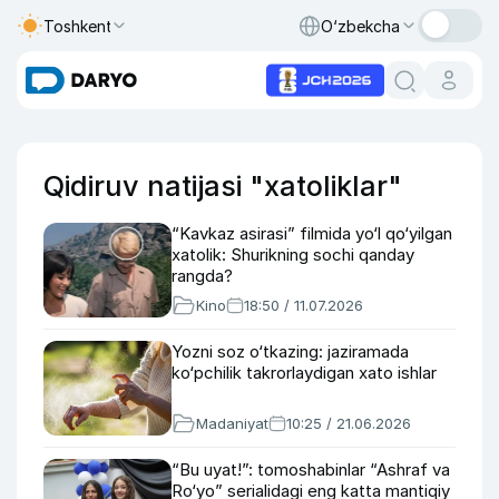
Toshkent
O‘zbekcha
Qidiruv natijasi "xatoliklar"
“Kavkaz asirasi” filmida yo‘l qo‘yilgan
xatolik: Shurikning sochi qanday
rangda?
Kino
18:50 / 11.07.2026
Yozni soz o‘tkazing: jaziramada
ko‘pchilik takrorlaydigan xato ishlar
Madaniyat
10:25 / 21.06.2026
“Bu uyat!”: tomoshabinlar “Ashraf va
Ro‘yo” serialidagi eng katta mantiqiy