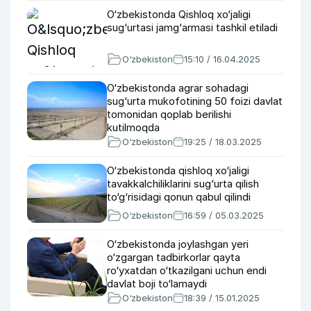
O‘zbekistonda Qishloq xo‘jaligi
sug‘urtasi jamg‘armasi tashkil etiladi
O‘zbekiston
15:10 / 16.04.2025
O‘zbekistonda agrar sohadagi
sug‘urta mukofotining 50 foizi davlat
tomonidan qoplab berilishi
kutilmoqda
O‘zbekiston
19:25 / 18.03.2025
O‘zbekistonda qishloq xo‘jaligi
tavakkalchiliklarini sug‘urta qilish
to‘g‘risidagi qonun qabul qilindi
O‘zbekiston
16:59 / 05.03.2025
O‘zbekistonda joylashgan yeri
o‘zgargan tadbirkorlar qayta
ro‘yxatdan o‘tkazilgani uchun endi
davlat boji to‘lamaydi
O‘zbekiston
18:39 / 15.01.2025