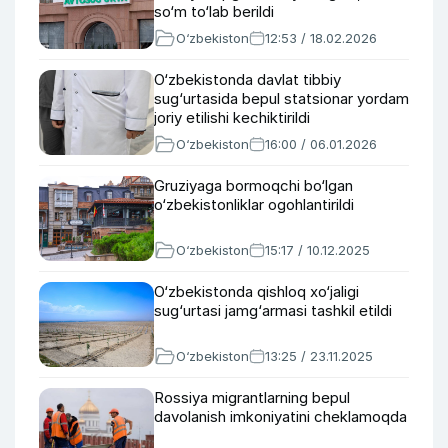
so‘m to‘lab berildi
O‘zbekiston
12:53 / 18.02.2026
O‘zbekistonda davlat tibbiy
sug‘urtasida bepul statsionar yordam
joriy etilishi kechiktirildi
O‘zbekiston
16:00 / 06.01.2026
Gruziyaga bormoqchi bo‘lgan
o‘zbekistonliklar ogohlantirildi
O‘zbekiston
15:17 / 10.12.2025
O‘zbekistonda qishloq xo‘jaligi
sug‘urtasi jamg‘armasi tashkil etildi
O‘zbekiston
13:25 / 23.11.2025
Rossiya migrantlarning bepul
davolanish imkoniyatini cheklamoqda