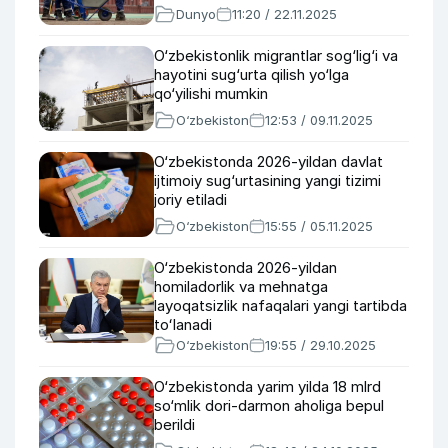
Dunyo
11:20 / 22.11.2025
O‘zbekistonlik migrantlar sog‘lig‘i va
hayotini sug‘urta qilish yo‘lga
qo‘yilishi mumkin
O‘zbekiston
12:53 / 09.11.2025
O‘zbekistonda 2026-yildan davlat
ijtimoiy sug‘urtasining yangi tizimi
joriy etiladi
O‘zbekiston
15:55 / 05.11.2025
O‘zbekistonda 2026-yildan
homiladorlik va mehnatga
layoqatsizlik nafaqalari yangi tartibda
toʻlanadi
O‘zbekiston
19:55 / 29.10.2025
O‘zbekistonda yarim yilda 18 mlrd
so‘mlik dori-darmon aholiga bepul
berildi