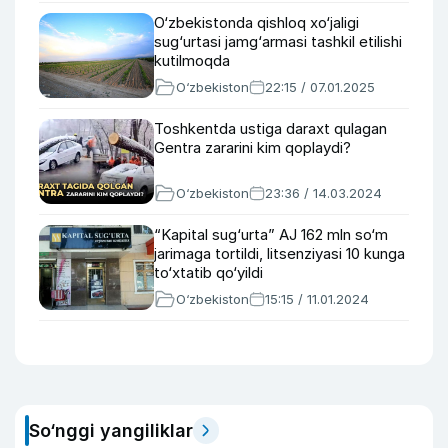
O‘zbekistonda qishloq xo‘jaligi
sug‘urtasi jamg‘armasi tashkil etilishi
kutilmoqda
O‘zbekiston
22:15 / 07.01.2025
Toshkentda ustiga daraxt qulagan
Gentra zararini kim qoplaydi?
O‘zbekiston
23:36 / 14.03.2024
“Kapital sug‘urta” AJ 162 mln so‘m
jarimaga tortildi, litsenziyasi 10 kunga
to‘xtatib qo‘yildi
O‘zbekiston
15:15 / 11.01.2024
So‘nggi yangiliklar