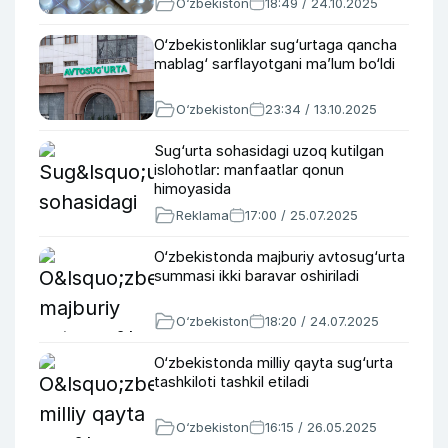
O‘zbekiston
18:49 / 24.10.2025
O‘zbekistonliklar sug‘urtaga qancha
mablag‘ sarflayotgani ma’lum bo‘ldi
O‘zbekiston
23:34 / 13.10.2025
Sug‘urta sohasidagi uzoq kutilgan
islohotlar: manfaatlar qonun
himoyasida
Reklama
17:00 / 25.07.2025
O‘zbekistonda majburiy avtosug‘urta
summasi ikki baravar oshiriladi
O‘zbekiston
18:20 / 24.07.2025
O‘zbekistonda milliy qayta sug‘urta
tashkiloti tashkil etiladi
O‘zbekiston
16:15 / 26.05.2025