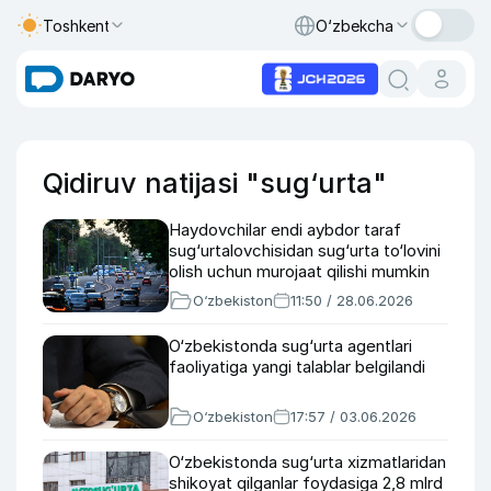
Toshkent
O‘zbekcha
Qidiruv natijasi "sug‘urta"
Haydovchilar endi aybdor taraf
sug‘urtalovchisidan sug‘urta to‘lovini
olish uchun murojaat qilishi mumkin
O‘zbekiston
11:50 / 28.06.2026
O‘zbekistonda sug‘urta agentlari
faoliyatiga yangi talablar belgilandi
O‘zbekiston
17:57 / 03.06.2026
O‘zbekistonda sug‘urta xizmatlaridan
shikoyat qilganlar foydasiga 2,8 mlrd