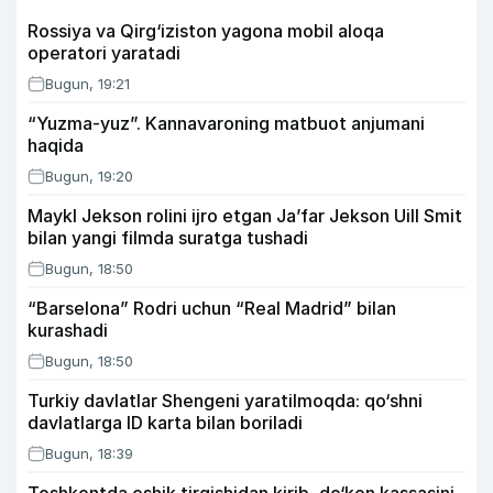
Rossiya va Qirg‘iziston yagona mobil aloqa
operatori yaratadi
Bugun, 19:21
“Yuzma-yuz”. Kannavaroning matbuot anjumani
haqida
Bugun, 19:20
Maykl Jekson rolini ijro etgan Ja’far Jekson Uill Smit
bilan yangi filmda suratga tushadi
Bugun, 18:50
“Barselona” Rodri uchun “Real Madrid” bilan
kurashadi
Bugun, 18:50
Turkiy davlatlar Shengeni yaratilmoqda: qo‘shni
davlatlarga ID karta bilan boriladi
Bugun, 18:39