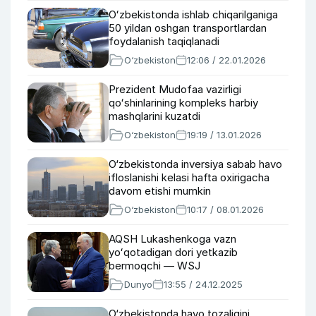
Oʻzbekistonda ishlab chiqarilganiga
50 yildan oshgan transportlardan
foydalanish taqiqlanadi
O‘zbekiston
12:06 / 22.01.2026
Prezident Mudofaa vazirligi
qoʻshinlarining kompleks harbiy
mashqlarini kuzatdi
O‘zbekiston
19:19 / 13.01.2026
O‘zbekistonda inversiya sabab havo
ifloslanishi kelasi hafta oxirigacha
davom etishi mumkin
O‘zbekiston
10:17 / 08.01.2026
AQSH Lukashenkoga vazn
yoʻqotadigan dori yetkazib
bermoqchi — WSJ
Dunyo
13:55 / 24.12.2025
O‘zbekistonda havo tozaligini