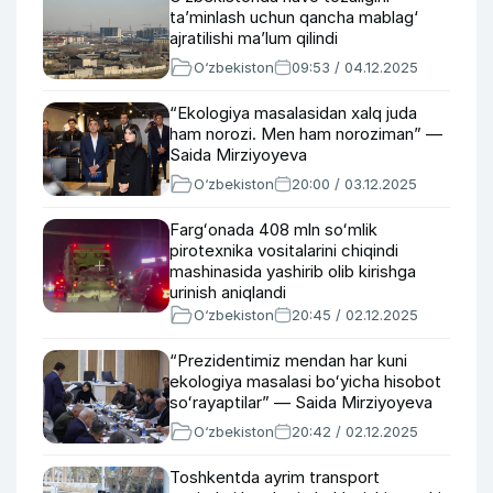
ta’minlash uchun qancha mablag‘
ajratilishi ma’lum qilindi
O‘zbekiston
09:53 / 04.12.2025
“Ekologiya masalasidan xalq juda
ham norozi. Men ham noroziman” —
Saida Mirziyoyeva
O‘zbekiston
20:00 / 03.12.2025
Fargʻonada 408 mln soʻmlik
pirotexnika vositalarini chiqindi
mashinasida yashirib olib kirishga
urinish aniqlandi
O‘zbekiston
20:45 / 02.12.2025
“Prezidentimiz mendan har kuni
ekologiya masalasi boʻyicha hisobot
soʻrayaptilar” — Saida Mirziyoyeva
O‘zbekiston
20:42 / 02.12.2025
Toshkentda ayrim transport