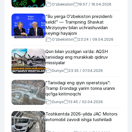
O‘zbekiston
19:57 / 16.04.2026
“Bu yerga O‘zbekiston prezidenti
keldi!” — Trampning Shavkat
Mirziyoyev bilan uchrashuvidan
keyingi hayajoni
O‘zbekiston
23:24 / 09.04.2026
Qon bilan yozilgan va’da: AQSH
tarixidagi eng murakkab qidiruv
missiyalar
Dunyo
23:30 / 07.04.2026
“Tarixdagi eng qiyin operatsiya”:
Tramp Erondagi yarim tonna uranni
qo‘lga kiritmoqchi
Dunyo
13:45 / 02.04.2026
Toshkentda 2026-yilda JAC Motors
avtomobil zavodi ishga tushiriladi