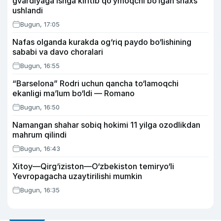
gvardiyaga ishga kiritib qo‘ymoqchi bo‘lgan shaxs
ushlandi
Bugun, 17:05
Nafas olganda kurakda og‘riq paydo bo‘lishining
sababi va davo choralari
Bugun, 16:55
“Barselona” Rodri uchun qancha to‘lamoqchi
ekanligi ma’lum bo‘ldi — Romano
Bugun, 16:50
Namangan shahar sobiq hokimi 11 yilga ozodlikdan
mahrum qilindi
Bugun, 16:43
Xitoy—Qirg‘iziston—O‘zbekiston temiryo‘li
Yevropagacha uzaytirilishi mumkin
Bugun, 16:35