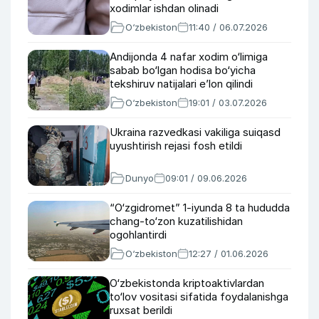
xodimlar ishdan olinadi
O‘zbekiston
11:40 / 06.07.2026
Andijonda 4 nafar xodim o‘limiga
sabab bo‘lgan hodisa bo‘yicha
tekshiruv natijalari e’lon qilindi
O‘zbekiston
19:01 / 03.07.2026
Ukraina razvedkasi vakiliga suiqasd
uyushtirish rejasi fosh etildi
Dunyo
09:01 / 09.06.2026
“O‘zgidromet” 1-iyunda 8 ta hududda
chang-to‘zon kuzatilishidan
ogohlantirdi
O‘zbekiston
12:27 / 01.06.2026
O‘zbekistonda kriptoaktivlardan
to‘lov vositasi sifatida foydalanishga
ruxsat berildi