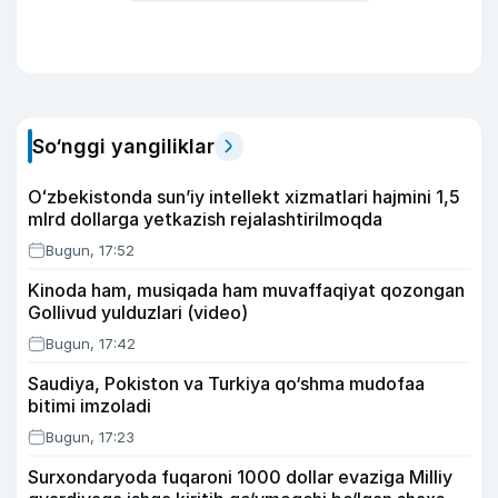
So‘nggi yangiliklar
Oʻzbekistonda sunʼiy intellekt xizmatlari hajmini 1,5
mlrd dollarga yetkazish rejalashtirilmoqda
Bugun, 17:52
Kinoda ham, musiqada ham muvaffaqiyat qozongan
Gollivud yulduzlari (video)
Bugun, 17:42
Saudiya, Pokiston va Turkiya qo‘shma mudofaa
bitimi imzoladi
Bugun, 17:23
Surxondaryoda fuqaroni 1000 dollar evaziga Milliy