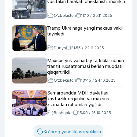
vositalari harakati cheklanishi mumkin
O‘zbekiston
11:10 / 25.11.2025
Tramp Ukrainaga yangi maxsus vakil
tayinladi
Dunyo
21:55 / 22.11.2025
Maxsus yuk va harbiy tarkiblar uchun
tranzit ruxsatnomasi berish muddati
qisqartirildi
O‘zbekiston
13:45 / 24.10.2025
Samarqandda MDH davlatlari
xavfsizlik organlari va maxsus
xizmatlari rahbarlari yig‘ildi
Boshqalar
15:00 / 16.10.2025
Ko'proq yangiliklarni yuklash