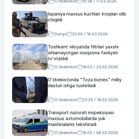
O‘zbekiston
10:38 / 17.03.2026
Ispaniya maxsus kuchlari Iroqdan olib
chiqildi
Dunyo
20:00 / 16.03.2026
Toshkent viloyatida filtrlari yaxshi
ishlamayotgan issiqxona faoliyati
toʻxtatildi
O‘zbekiston
19:03 / 23.02.2026
Oʻzbekistonda “Toza biznes” milliy
dasturi ishga tushiriladi
O‘zbekiston
23:25 / 18.02.2026
Transport nazorati inspeksiyasi
maxsus avtomobillarda yuk
mashinalarini tekshiradi
O‘zbekiston
16:00 / 08.02.2026