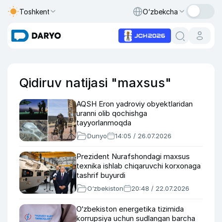
Toshkent
O‘zbekcha
Qidiruv natijasi "maxsus"
AQSH Eron yadroviy obyektlaridan
uranni olib qochishga
tayyorlanmoqda
Dunyo
14:05 / 26.07.2026
Prezident Nurafshondagi maxsus
texnika ishlab chiqaruvchi korxonaga
tashrif buyurdi
O‘zbekiston
20:48 / 22.07.2026
O‘zbekiston energetika tizimida
korrupsiya uchun sudlangan barcha