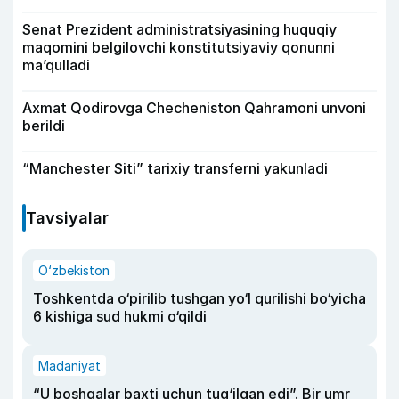
Senat Prezident administratsiyasining huquqiy
maqomini belgilovchi konstitutsiyaviy qonunni
ma’qulladi
Axmat Qodirovga Checheniston Qahramoni unvoni
berildi
“Manchester Siti” tarixiy transferni yakunladi
Tavsiyalar
O‘zbekiston
Toshkentda o‘pirilib tushgan yo‘l qurilishi bo‘yicha
6 kishiga sud hukmi o‘qildi
Madaniyat
“U boshqalar baxti uchun tug‘ilgan edi”. Bir umr