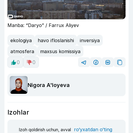
Manba: “Daryo” / Farrux Aliyev
ekologiya
havo ifloslanishi
inversiya
atmosfera
maxsus komissiya
0
0
Nigora A'loyeva
Izohlar
ro‘yxatdan o‘ting
Izoh qoldirish uchun, avval