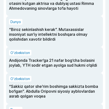
otasini kutgan aktrisa va dublyaj ustasi Rimma
Ahmedovaning sinovlarga to‘la hayoti
Dunyo
“Biroz sekinlashish kerak”. Mutaxassislar
insoniyat sun’iy intellektni boshqara olmay
qolishidan xavotir bildirdi
O‘zbekiston
Andijonda Tracker’ga 21 nafar bog‘cha bolasini
joylab, YTH sodir etgan ayolga sud hukmi o‘qildi
O‘zbekiston
“Sakkiz qator she’rim boshimga sakkizta bomba
bo‘lgan”. Abdulla Oripovni siyosiy ayblovlardan
asrab qolgan voqea