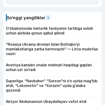
So‘nggi yangiliklar
O‘zbekistonda rieltorlik faoliyatini tartibga solish
uchun alohida qonun qabul qilindi
“Rossiya Ukraina dronlari bilan Boltiqbo‘yi
mamlakatlariga zarba bermoqchi” — Litva mudofaa
vaziri
Avstriya kansleri onalar mehnati haqidagi gaplari
uchun uzr so‘radi
Superliga. “Navbahor” “Surxon”ni o‘z uyida mag‘lub
etdi, “Lokomotiv” va “Xorazm” uyda g‘alaba
qozondi
Aktyor Abdu­mannon Ubaydullayev vafot etdi