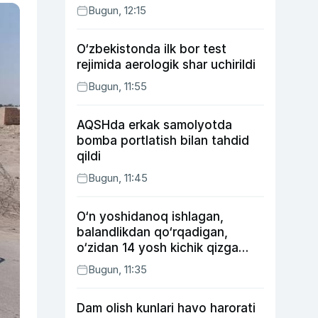
Bugun, 12:15
O‘zbekistonda ilk bor test
rejimida aerologik shar uchirildi
Bugun, 11:55
AQSHda erkak samolyotda
bomba portlatish bilan tahdid
qildi
Bugun, 11:45
O‘n yoshidanoq ishlagan,
balandlikdan qo‘rqadigan,
o‘zidan 14 yosh kichik qizga
uylangan Yorqinxo‘ja Umarov
Bugun, 11:35
34 yoshda
Dam olish kunlari havo harorati