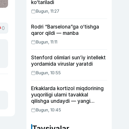
ko‘tariladi
Bugun, 11:27
Rodri “Barselona”ga o‘tishga
0
qaror qildi — manba
Bugun, 11:11
Stenford olimlari sun’iy intellekt
yordamida viruslar yaratdi
Bugun, 10:55
Erkaklarda kortizol miqdorining
yuqoriligi ularni tavakkal
qilishga undaydi — yangi
tadqiqot
Bugun, 10:45
Tavsiyalar