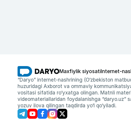
Maxfiylik siyosati
Internet-nas
“Daryo” internet-nashrining (O‘zbekiston matbuo
huzuridagi Axborot va ommaviy kommunikatsiyal
vositasi sifatida ro‘yxatga olingan. Matnli materi
videomateriallaridan foydalanishga “daryo.uz” sa
yozuv ilova qilingan taqdirda yo‘l qo‘yiladi.