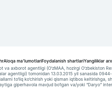
hr
Aloqa ma'lumotlari
Foydalanish shartlari
Yangiliklar arx
t va axborot agentligi (O‘zMAA, hozirgi O‘zbekiston Res
ar agentligi) tomonidan 13.03.2015 yil sanasida 0944
allarni to‘liq ko‘chirish yoki qisman iqtibos keltirishga, 
ytiga giperhavola mavjud bo‘lgan va/yoki “Daryo” intern