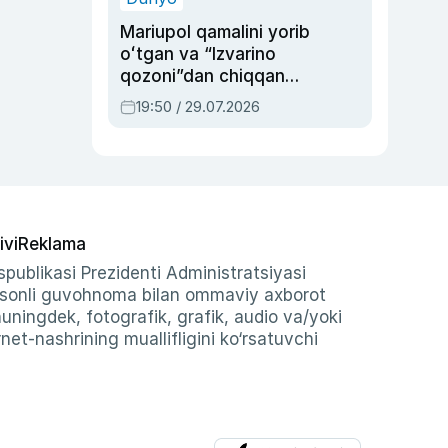
Mariupol qamalini yorib
oʻtgan va “Izvarino
qozoni”dan chiqqan
qahramon — Ukraina
19:50 / 29.07.2026
armiyasi bosh
qoʻmondoni Drapatiy
haqida
ivi
Reklama
publikasi Prezidenti Administratsiyasi
-sonli guvohnoma bilan ommaviy axborot
shuningdek, fotografik, grafik, audio va/yoki
et-nashrining muallifligini ko‘rsatuvchi