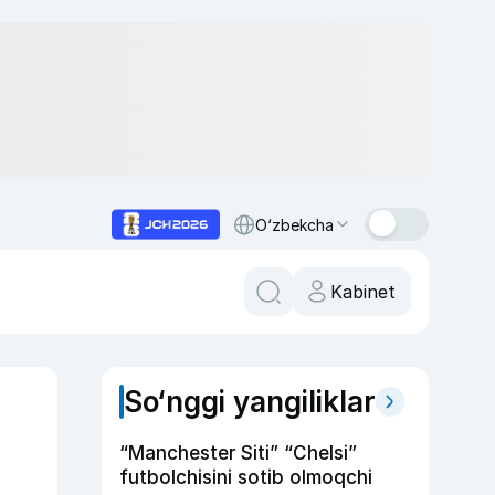
O‘zbekcha
Kabinet
So‘nggi yangiliklar
“Manchester Siti” “Chelsi”
futbolchisini sotib olmoqchi