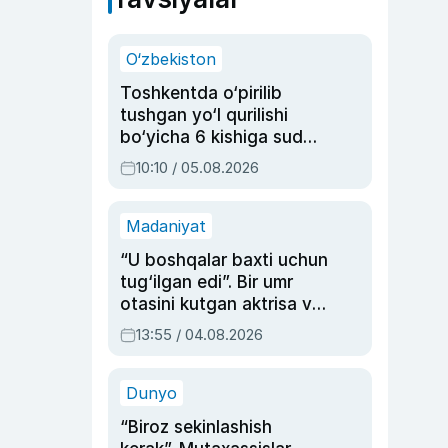
O‘zbekiston
Toshkentda o‘pirilib
tushgan yo‘l qurilishi
bo‘yicha 6 kishiga sud
hukmi o‘qildi
10:10 / 05.08.2026
Madaniyat
“U boshqalar baxti uchun
tug‘ilgan edi”. Bir umr
otasini kutgan aktrisa va
dublyaj ustasi Rimma
13:55 / 04.08.2026
Ahmedovaning
sinovlarga to‘la hayoti
Dunyo
“Biroz sekinlashish