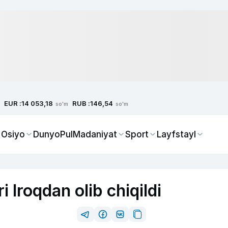
EUR :
RUB :
14 053,18
146,54
so'm
so'm
 Osiyo
Dunyo
Pul
Madaniyat
Sport
Layfstayl
 Iroqdan olib chiqildi