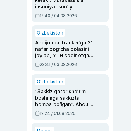
kerak”. Mutaxassislar
insoniyat sun’iy
intellektni boshqara
12:40 / 04.08.2026
olmay qolishidan xavotir
bildirdi
O‘zbekiston
Andijonda Tracker’ga 21
nafar bog‘cha bolasini
joylab, YTH sodir etgan
ayolga sud hukmi o‘qildi
23:41 / 03.08.2026
O‘zbekiston
“Sakkiz qator she’rim
boshimga sakkizta
bomba bo‘lgan”. Abdulla
Oripovni siyosiy
12:24 / 01.08.2026
ayblovlardan asrab
qolgan voqea
Dunyo