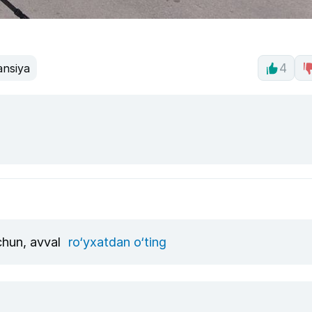
ansiya
4
uchun, avval
ro‘yxatdan o‘ting