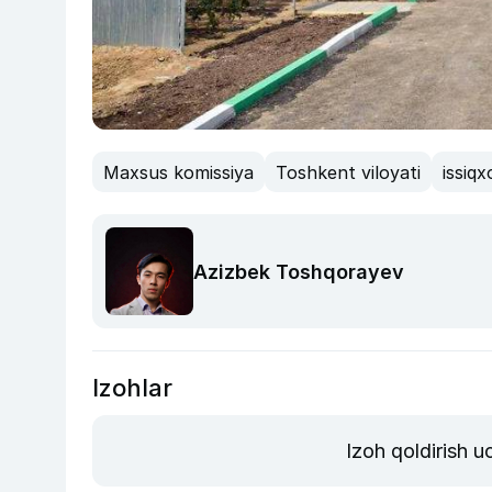
Maxsus komissiya
Toshkent viloyati
issiq
Azizbek Toshqorayev
Izohlar
Izoh qoldirish 