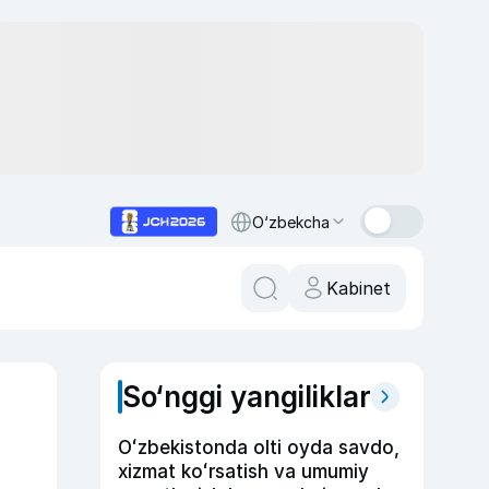
O‘zbekcha
Kabinet
So‘nggi yangiliklar
Oʻzbekistonda olti oyda savdo,
xizmat koʻrsatish va umumiy