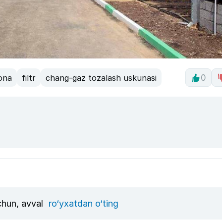
xona
filtr
chang-gaz tozalash uskunasi
0
uchun, avval
ro‘yxatdan o‘ting