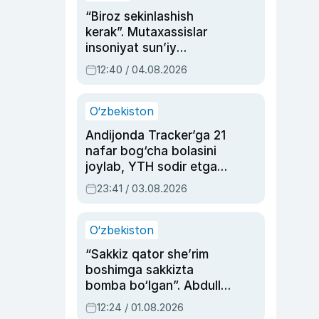
“Biroz sekinlashish
kerak”. Mutaxassislar
insoniyat sun’iy
intellektni boshqara
12:40 / 04.08.2026
olmay qolishidan xavotir
bildirdi
O‘zbekiston
Andijonda Tracker’ga 21
nafar bog‘cha bolasini
joylab, YTH sodir etgan
ayolga sud hukmi o‘qildi
23:41 / 03.08.2026
O‘zbekiston
“Sakkiz qator she’rim
boshimga sakkizta
bomba bo‘lgan”. Abdulla
Oripovni siyosiy
12:24 / 01.08.2026
ayblovlardan asrab