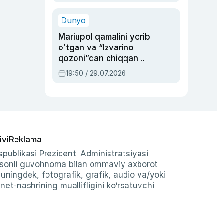
qolgan voqea
Dunyo
Mariupol qamalini yorib
oʻtgan va “Izvarino
qozoni”dan chiqqan
qahramon — Ukraina
19:50 / 29.07.2026
armiyasi bosh
qoʻmondoni Drapatiy
haqida
ivi
Reklama
publikasi Prezidenti Administratsiyasi
-sonli guvohnoma bilan ommaviy axborot
shuningdek, fotografik, grafik, audio va/yoki
et-nashrining muallifligini ko‘rsatuvchi