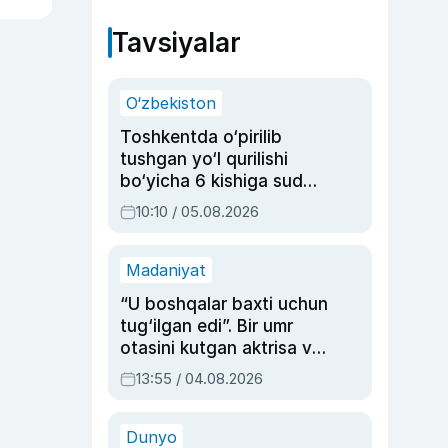
Tavsiyalar
O‘zbekiston
Toshkentda o‘pirilib
tushgan yo‘l qurilishi
bo‘yicha 6 kishiga sud
hukmi o‘qildi
10:10 / 05.08.2026
Madaniyat
“U boshqalar baxti uchun
tug‘ilgan edi”. Bir umr
otasini kutgan aktrisa va
dublyaj ustasi Rimma
13:55 / 04.08.2026
Ahmedovaning
sinovlarga to‘la hayoti
Dunyo