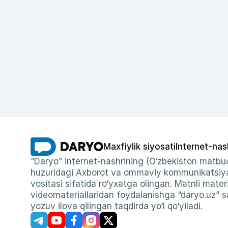
Maxfiylik siyosati
Internet-nas
“Daryo” internet-nashrining (O‘zbekiston matbuo
huzuridagi Axborot va ommaviy kommunikatsiyal
vositasi sifatida ro‘yxatga olingan. Matnli materi
videomateriallaridan foydalanishga “daryo.uz” sa
yozuv ilova qilingan taqdirda yo‘l qo‘yiladi.