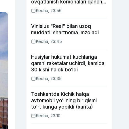
ovqatlanish korxonalari qancha
soliq toʻlagani ochiqlandi
Kecha, 23:56
Vinisius “Real” bilan uzoq
muddatli shartnoma imzoladi
Kecha, 23:45
Husiylar hukumat kuchlariga
qarshi raketalar uchirdi, kamida
30 kishi halok bo‘ldi
Kecha, 23:35
Toshkentda Kichik halqa
avtomobil yo‘lining bir qismi
to‘rt kunga yopildi (xarita)
Kecha, 23:10