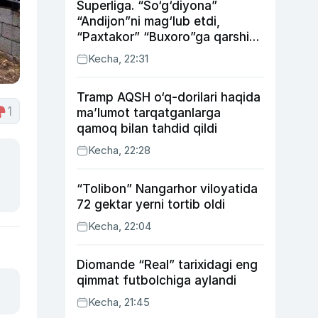
Superliga. “So‘g‘diyona”
“Andijon”ni mag‘lub etdi,
“Paxtakor” “Buxoro”ga qarshi
bahsda g‘alabani qo‘ldan
Kecha, 22:31
chiqardi
Tramp AQSH o‘q-dorilari haqida
1
ma’lumot tarqatganlarga
qamoq bilan tahdid qildi
Kecha, 22:28
“Tolibon” Nangarhor viloyatida
72 gektar yerni tortib oldi
Kecha, 22:04
Diomande “Real” tarixidagi eng
qimmat futbolchiga aylandi
Kecha, 21:45