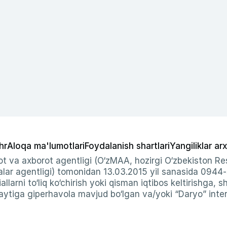
hr
Aloqa ma'lumotlari
Foydalanish shartlari
Yangiliklar arx
t va axborot agentligi (O‘zMAA, hozirgi O‘zbekiston Res
ar agentligi) tomonidan 13.03.2015 yil sanasida 0944
allarni to‘liq ko‘chirish yoki qisman iqtibos keltirishga, 
ytiga giperhavola mavjud bo‘lgan va/yoki “Daryo” intern