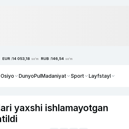
EUR :
RUB :
14 053,18
146,54
so'm
so'm
 Osiyo
Dunyo
Pul
Madaniyat
Sport
Layfstayl
rlari yaxshi ishlamayotgan
tildi