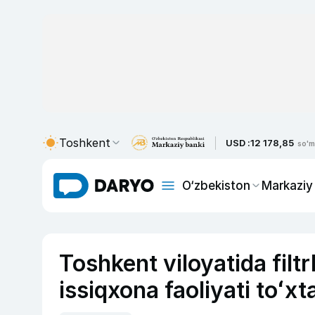
Toshkent
USD :
12 178,85
so'm
O‘zbekiston
Markaziy
Toshkent viloyatida filt
issiqxona faoliyati toʻxta