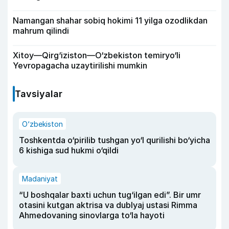
Namangan shahar sobiq hokimi 11 yilga ozodlikdan
mahrum qilindi
Xitoy—Qirg‘iziston—O‘zbekiston temiryo‘li
Yevropagacha uzaytirilishi mumkin
Tavsiyalar
O‘zbekiston
Toshkentda o‘pirilib tushgan yo‘l qurilishi bo‘yicha
6 kishiga sud hukmi o‘qildi
Madaniyat
“U boshqalar baxti uchun tug‘ilgan edi”. Bir umr
otasini kutgan aktrisa va dublyaj ustasi Rimma
Ahmedovaning sinovlarga to‘la hayoti