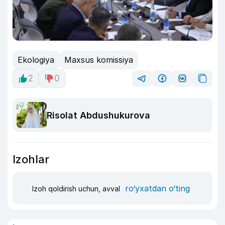
Ekologiya
Maxsus komissiya
2
0
Risolat Abdushukurova
Izohlar
ro‘yxatdan o‘ting
Izoh qoldirish uchun, avval