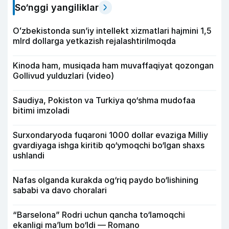
So‘nggi yangiliklar
Oʻzbekistonda sunʼiy intellekt xizmatlari hajmini 1,5
mlrd dollarga yetkazish rejalashtirilmoqda
Kinoda ham, musiqada ham muvaffaqiyat qozongan
Gollivud yulduzlari (video)
Saudiya, Pokiston va Turkiya qo‘shma mudofaa
bitimi imzoladi
Surxondaryoda fuqaroni 1000 dollar evaziga Milliy
gvardiyaga ishga kiritib qo‘ymoqchi bo‘lgan shaxs
ushlandi
Nafas olganda kurakda og‘riq paydo bo‘lishining
sababi va davo choralari
“Barselona” Rodri uchun qancha to‘lamoqchi
ekanligi ma’lum bo‘ldi — Romano