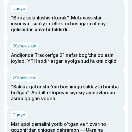
Dunyo
“Biroz sekinlashish kerak”. Mutaxassislar
insoniyat sun’iy intellektni boshqara olmay
qolishidan xavotir bildirdi
O‘zbekiston
Andijonda Tracker’ga 21 nafar bog‘cha bolasini
joylab, YTH sodir etgan ayolga sud hukmi o‘qildi
O‘zbekiston
“Sakkiz qator she’rim boshimga sakkizta bomba
bo‘lgan”. Abdulla Oripovni siyosiy ayblovlardan
asrab qolgan voqea
Dunyo
Mariupol qamalini yorib oʻtgan va “Izvarino
qozoni”dan chiqqan qahramon — Ukraina