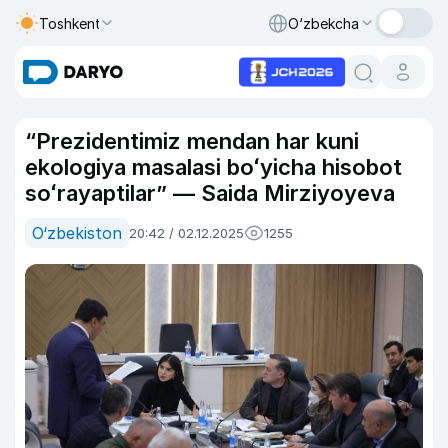
Toshkent
O‘zbekcha
“Prezidentimiz mendan har kuni
ekologiya masalasi boʻyicha hisobot
soʻrayaptilar” — Saida Mirziyoyeva
O‘zbekiston
20:42 / 02.12.2025
1255