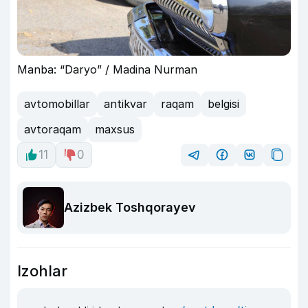
Manba: “Daryo” / Madina Nurman
avtomobillar
antikvar
raqam
belgisi
avtoraqam
maxsus
11
0
Azizbek Toshqorayev
Izohlar