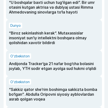
“U boshqalar baxti uchun tug‘ilgan edi”. Bir umr
otasini kutgan aktrisa va dublyaj ustasi Rimma
Ahmedovaning sinovlarga to‘la hayoti
Dunyo
“Biroz sekinlashish kerak”. Mutaxassislar
insoniyat sun’iy intellektni boshqara olmay
qolishidan xavotir bildirdi
O‘zbekiston
Andijonda Tracker’ga 21 nafar bog‘cha bolasini
joylab, YTH sodir etgan ayolga sud hukmi o‘qildi
O‘zbekiston
“Sakkiz qator she’rim boshimga sakkizta bomba
bo‘lgan”. Abdulla Oripovni siyosiy ayblovlardan
asrab qolgan voqea