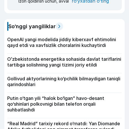
ro‘yxatdan o‘ting
Izoh qoldirish uchun, avval
So‘nggi yangiliklar
OpenAI yangi modelida jiddiy kiberxavf ehtimolini
qayd etdi va xavfsizlik choralarini kuchaytirdi
Oʻzbekistonda energetika sohasida davlat tariflarini
tartibga solishning yangi tizimi joriy etildi
Gollivud aktyorlarining ko‘pchilik bilmaydigan taniqli
qarindoshlari
Putin o‘tgan yili “halok bo‘lgan” havo-desant
qo‘shinlari polkovnigi bilan telefon orqali
suhbatlashdi
“Real Madrid” tarixiy rekord o‘rnatdi: Yan Diomande