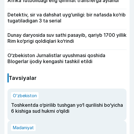
Afrika futbolidagi eng qimmat transferga aylandi
Detektiv, sir va dahshat uyg‘unligi: bir nafasda ko‘rib
tugatiladigan 3 ta serial
Dunay daryosida suv sathi pasayib, qariyb 1700 yillik
Rim ko‘prigi qoldiqlari ko‘rindi
O‘zbekiston Jurnalistlar uyushmasi qoshida
Blogerlar ijodiy kengashi tashkil etildi
Tavsiyalar
O‘zbekiston
Toshkentda o‘pirilib tushgan yo‘l qurilishi bo‘yicha
6 kishiga sud hukmi o‘qildi
Madaniyat