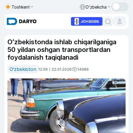
Toshkent
O‘zbekcha
Oʻzbekistonda ishlab chiqarilganiga
50 yildan oshgan transportlardan
foydalanish taqiqlanadi
O‘zbekiston
12:06 / 22.01.2026
14986