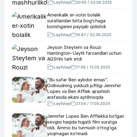
Layfstayl
20:05 / 03.06.2025
Amerikalik er-xotin bolalik
suratlaridan bitta bog‘chaga
borishganini payqab qolishdi
Layfstayl
19:47 / 02.06.2025
Jeyson Steytem va Rouzi
Hantington-Uaytli farzandlari uchun
AQSHni tark etdi
Layfstayl
17:56 / 13.05.2025
“Bu safar Ben aybdor emas”.
Gollivudning yulduzli juftligi Jennifer
Lopes va Ben Afflek ajrashish
arafasida ekani aytilmoqda
Layfstayl
21:54 / 17.05.2024
Jennifer Lopes Ben Afflekka bo‘lgan
sevgisi haqida hujjatli film suratga
oldi. Ammo bu turmush o‘rtog‘iga
yoqmagan ko‘rinadi