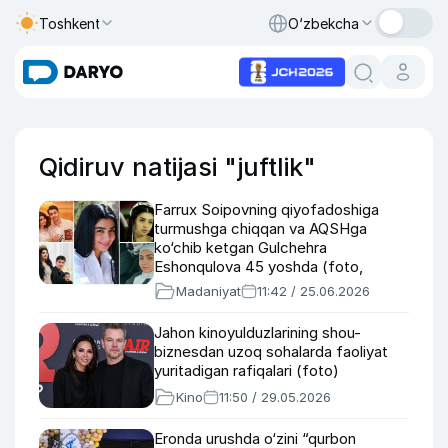
Toshkent
O‘zbekcha
Qidiruv natijasi "juftlik"
Farrux Soipovning qiyofadoshiga
turmushga chiqqan va AQSHga
ko‘chib ketgan Gulchehra
Eshonqulova 45 yoshda (foto,
video)
Madaniyat
11:42 / 25.06.2026
Jahon kinoyulduzlarining shou-
biznesdan uzoq sohalarda faoliyat
yuritadigan rafiqalari (foto)
Kino
11:50 / 29.05.2026
Eronda urushda o‘zini “qurbon