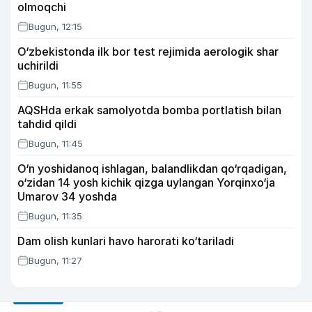
olmoqchi
Bugun, 12:15
O‘zbekistonda ilk bor test rejimida aerologik shar
uchirildi
Bugun, 11:55
AQSHda erkak samolyotda bomba portlatish bilan
tahdid qildi
Bugun, 11:45
O‘n yoshidanoq ishlagan, balandlikdan qo‘rqadigan,
o‘zidan 14 yosh kichik qizga uylangan Yorqinxo‘ja
Umarov 34 yoshda
Bugun, 11:35
Dam olish kunlari havo harorati ko‘tariladi
Bugun, 11:27