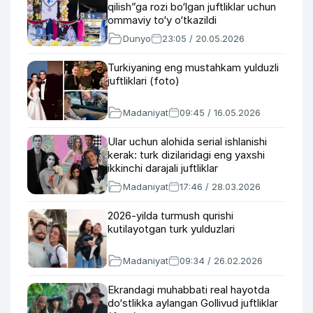
qilish”ga rozi bo‘lgan juftliklar uchun
ommaviy to‘y o‘tkazildi
Dunyo
23:05 / 20.05.2026
Turkiyaning eng mustahkam yulduzli
juftliklari (foto)
Madaniyat
09:45 / 16.05.2026
Ular uchun alohida serial ishlanishi
kerak: turk dizilaridagi eng yaxshi
ikkinchi darajali juftliklar
Madaniyat
17:46 / 28.03.2026
2026-yilda turmush qurishi
kutilayotgan turk yulduzlari
Madaniyat
09:34 / 26.02.2026
Ekrandagi muhabbati real hayotda
do‘stlikka aylangan Gollivud juftliklar