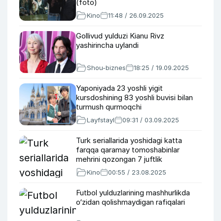
(foto)
Kino
11:48 / 26.09.2025
Gollivud yulduzi Kianu Rivz
yashirincha uylandi
Shou-biznes
18:25 / 19.09.2025
Yaponiyada 23 yoshli yigit
kursdoshining 83 yoshli buvisi bilan
turmush qurmoqchi
Layfstayl
09:31 / 03.09.2025
Turk seriallarida yoshidagi katta
farqqa qaramay tomoshabinlar
mehrini qozongan 7 juftlik
Kino
00:55 / 23.08.2025
Futbol yulduzlarining mashhurlikda
o‘zidan qolishmaydigan rafiqalari