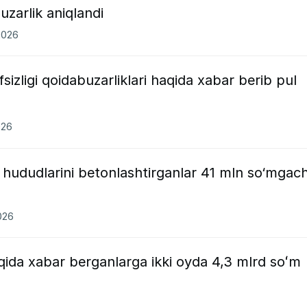
zarlik aniqlandi
2026
sizligi qoidabuzarliklari haqida xabar berib pul
026
il hududlarini betonlashtirganlar 41 mln so‘mgac
026
qida xabar berganlarga ikki oyda 4,3 mlrd soʻm