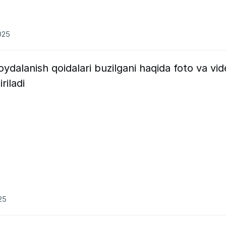
025
ydalanish qoidalari buzilgani haqida foto va vi
riladi
25