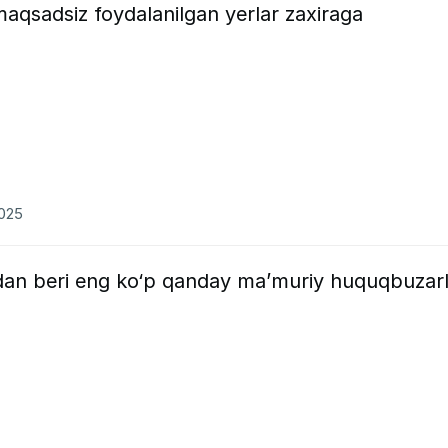
aqsadsiz foydalanilgan yerlar zaxiraga
2025
idan beri eng ko‘p qanday ma’muriy huquqbuzarl