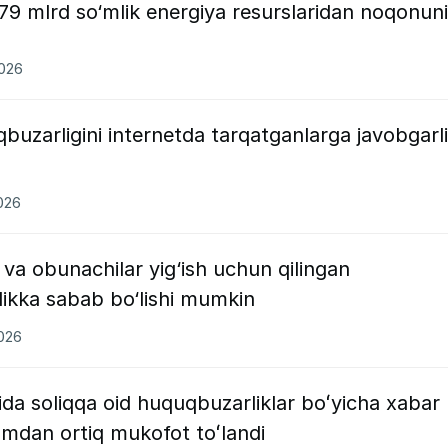
79 mlrd so‘mlik energiya resurslaridan noqonun
2026
buzarligini internetda tarqatganlarga javobgarl
2026
 va obunachilar yig‘ish uchun qilingan
likka sabab bo‘lishi mumkin
2026
ida soliqqa oid huquqbuzarliklar boʻyicha xabar
ʻmdan ortiq mukofot toʻlandi