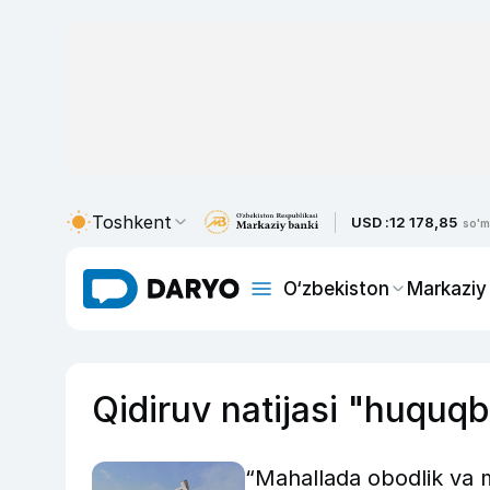
Toshkent
USD :
12 178,85
so'm
O‘zbekiston
Markaziy
Qidiruv natijasi "huquqb
“Mahallada obodlik va 