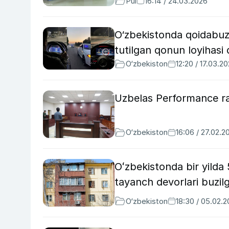
Pul
16:14 / 24.03.2026
O‘zbekistonda qoidabuza
tutilgan qonun loyihasi q
O‘zbekiston
12:20 / 17.03.2
Uzbelas Performance ra
O‘zbekiston
16:06 / 27.02.2
Oʻzbekistonda bir yilda
tayanch devorlari buzil
O‘zbekiston
18:30 / 05.02.