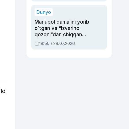
qolgan voqea
Dunyo
Mariupol qamalini yorib
oʻtgan va “Izvarino
qozoni”dan chiqqan
qahramon — Ukraina
19:50 / 29.07.2026
armiyasi bosh
qoʻmondoni Drapatiy
haqida
ldi