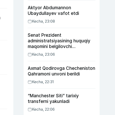
Aktyor Abdu­mannon
Ubaydullayev vafot etdi
a
Kecha, 23:08
Senat Prezident
administratsiyasining huquqiy
maqomini belgilovchi
konstitutsiyaviy qonunni
Kecha, 23:06
ma’qulladi
Axmat Qodirovga Checheniston
Qahramoni unvoni berildi
Kecha, 22:31
“Manchester Siti” tarixiy
transferni yakunladi
Kecha, 22:06