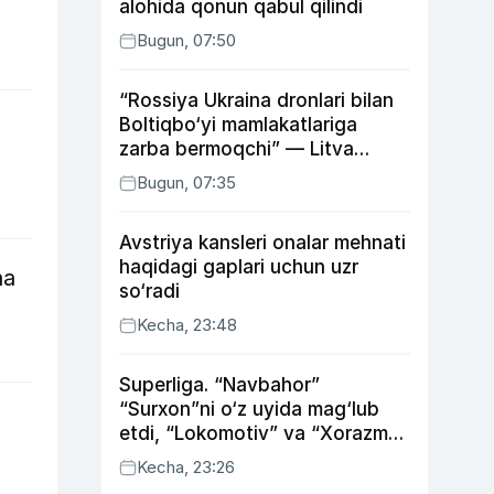
alohida qonun qabul qilindi
Bugun, 07:50
“Rossiya Ukraina dronlari bilan
Boltiqbo‘yi mamlakatlariga
zarba bermoqchi” — Litva
mudofaa vaziri
Bugun, 07:35
Avstriya kansleri onalar mehnati
haqidagi gaplari uchun uzr
ha
so‘radi
Kecha, 23:48
Superliga. “Navbahor”
“Surxon”ni o‘z uyida mag‘lub
etdi, “Lokomotiv” va “Xorazm”
uyda g‘alaba qozondi
Kecha, 23:26