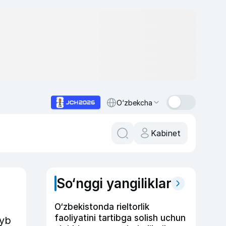
O‘zbekcha
Kabinet
So‘nggi yangiliklar
O‘zbekistonda rieltorlik
faoliyatini tartibga solish uchun
iyb