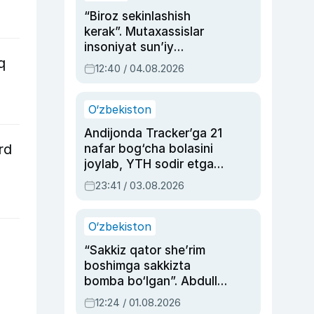
“Biroz sekinlashish
kerak”. Mutaxassislar
insoniyat sun’iy
q
intellektni boshqara
12:40 / 04.08.2026
olmay qolishidan xavotir
bildirdi
O‘zbekiston
Andijonda Tracker’ga 21
rd
nafar bog‘cha bolasini
joylab, YTH sodir etgan
ayolga sud hukmi o‘qildi
23:41 / 03.08.2026
O‘zbekiston
“Sakkiz qator she’rim
boshimga sakkizta
bomba bo‘lgan”. Abdulla
Oripovni siyosiy
12:24 / 01.08.2026
ayblovlardan asrab