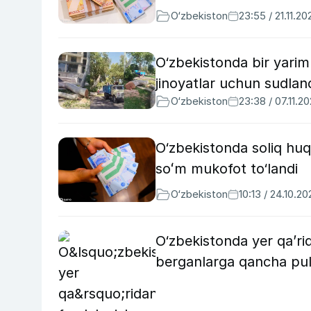
O‘zbekiston
23:55 / 21.11.20
O‘zbekistonda bir yarim 
jinoyatlar uchun sudlan
O‘zbekiston
23:38 / 07.11.2
O‘zbekistonda soliq huq
soʻm mukofot to‘landi
O‘zbekiston
10:13 / 24.10.20
O‘zbekistonda yer qa’ri
berganlarga qancha pul 