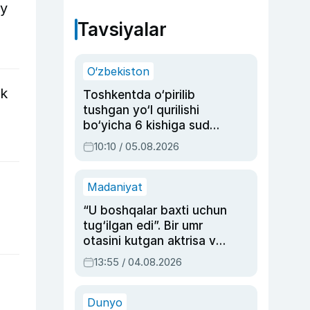
iy
Tavsiyalar
O‘zbekiston
ik
Toshkentda o‘pirilib
tushgan yo‘l qurilishi
bo‘yicha 6 kishiga sud
hukmi o‘qildi
10:10 / 05.08.2026
Madaniyat
“U boshqalar baxti uchun
tug‘ilgan edi”. Bir umr
otasini kutgan aktrisa va
dublyaj ustasi Rimma
13:55 / 04.08.2026
Ahmedovaning
sinovlarga to‘la hayoti
Dunyo