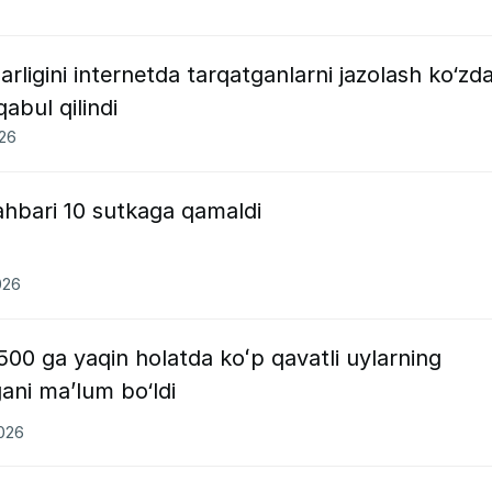
rligini internetda tarqatganlarni jazolash ko‘zd
abul qilindi
026
hbari 10 sutkaga qamaldi
026
 500 ga yaqin holatda koʻp qavatli uylarning
gani ma’lum bo‘ldi
2026