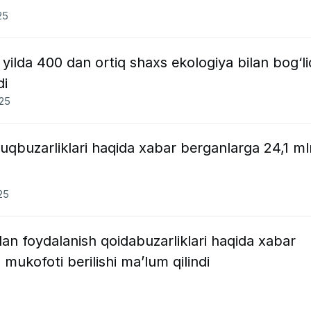
25
yilda 400 dan ortiq shaxs ekologiya bilan bog‘li
di
025
uqbuzarliklari haqida xabar berganlarga 24,1 ml
25
dan foydalanish qoidabuzarliklari haqida xabar
mukofoti berilishi ma’lum qilindi