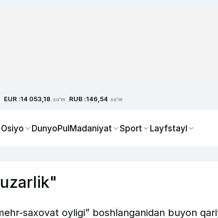
EUR :
RUB :
14 053,18
146,54
so'm
so'm
 Osiyo
Dunyo
Pul
Madaniyat
Sport
Layfstayl
uzarlik"
mehr-saxovat oyligi” boshlanganidan buyon qar