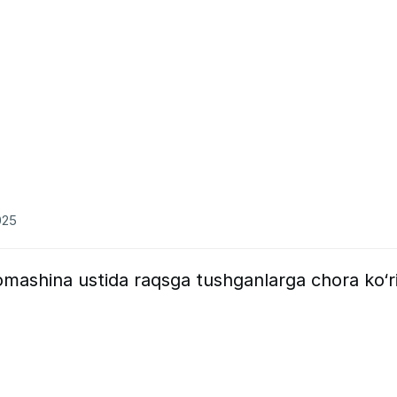
025
mashina ustida raqsga tushganlarga chora ko‘ri