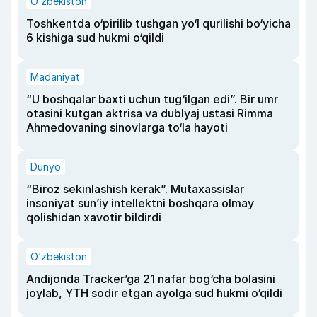
O‘zbekiston
Toshkentda o‘pirilib tushgan yo‘l qurilishi bo‘yicha
6 kishiga sud hukmi o‘qildi
Madaniyat
“U boshqalar baxti uchun tug‘ilgan edi”. Bir umr
otasini kutgan aktrisa va dublyaj ustasi Rimma
Ahmedovaning sinovlarga to‘la hayoti
Dunyo
“Biroz sekinlashish kerak”. Mutaxassislar
insoniyat sun’iy intellektni boshqara olmay
qolishidan xavotir bildirdi
O‘zbekiston
Andijonda Tracker’ga 21 nafar bog‘cha bolasini
joylab, YTH sodir etgan ayolga sud hukmi o‘qildi