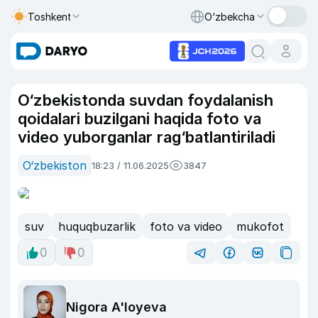
Toshkent
O‘zbekcha
O‘zbekistonda suvdan foydalanish
qoidalari buzilgani haqida foto va
video yuborganlar rag‘batlantiriladi
O‘zbekiston
18:23 / 11.06.2025
3847
suv
huquqbuzarlik
foto va video
mukofot
0
0
Nigora A'loyeva