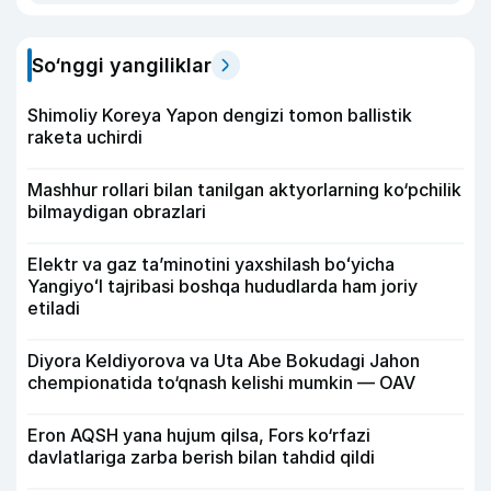
So‘nggi yangiliklar
Shimoliy Koreya Yapon dengizi tomon ballistik
raketa uchirdi
Mashhur rollari bilan tanilgan aktyorlarning ko‘pchilik
bilmaydigan obrazlari
Elektr va gaz taʼminotini yaxshilash boʻyicha
Yangiyoʻl tajribasi boshqa hududlarda ham joriy
etiladi
Diyora Keldiyorova va Uta Abe Bokudagi Jahon
chempionatida to‘qnash kelishi mumkin — OAV
Eron AQSH yana hujum qilsa, Fors ko‘rfazi
davlatlariga zarba berish bilan tahdid qildi