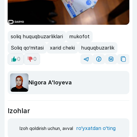
soliq huquqbuzarliklari
mukofot
Soliq qo‘mitasi
xarid cheki
huquqbuzarlik
0
0
Nigora A'loyeva
Izohlar
ro‘yxatdan o‘ting
Izoh qoldirish uchun, avval