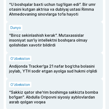
“U boshqalar baxti uchun tug‘ilgan edi”. Bir umr
otasini kutgan aktrisa va dublyaj ustasi Rimma
Ahmedovaning sinovlarga to‘la hayoti
Dunyo
“Biroz sekinlashish kerak”. Mutaxassislar
insoniyat sun’iy intellektni boshqara olmay
qolishidan xavotir bildirdi
O‘zbekiston
Andijonda Tracker’ga 21 nafar bog‘cha bolasini
joylab, YTH sodir etgan ayolga sud hukmi o‘qildi
O‘zbekiston
“Sakkiz qator she’rim boshimga sakkizta bomba
bo‘lgan”. Abdulla Oripovni siyosiy ayblovlardan
asrab qolgan voqea