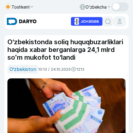
Toshkent
O‘zbekcha
O‘zbekistonda soliq huquqbuzarliklari
haqida xabar berganlarga 24,1 mlrd
soʻm mukofot to‘landi
O‘zbekiston
10:13 / 24.10.2025
1213