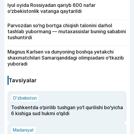
Iyul oyida Rossiyadan qariyb 600 nafar
o‘zbekistonlik vatanga qaytarildi
Parvozdan so‘ng bortga chiqish talonini darhol
tashlab yubormang — mutaxassislar buning sababini
tushuntirdi
Magnus Karlsen va dunyoning boshqa yetakchi
shaxmatchilari Samarqanddagi olimpiadani o‘tkazib
yuboradi
Tavsiyalar
O‘zbekiston
Toshkentda o‘pirilib tushgan yo‘l qurilishi bo‘yicha
6 kishiga sud hukmi o‘qildi
Madaniyat