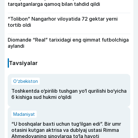
tarqatganlarga qamoq bilan tahdid qildi
“Tolibon” Nangarhor viloyatida 72 gektar yerni
tortib oldi
Diomande “Real” tarixidagi eng qimmat futbolchiga
aylandi
Tavsiyalar
O‘zbekiston
Toshkentda o‘pirilib tushgan yo‘l qurilishi bo‘yicha
6 kishiga sud hukmi o‘qildi
Madaniyat
“U boshqalar baxti uchun tug‘ilgan edi”. Bir umr
otasini kutgan aktrisa va dublyaj ustasi Rimma
Ahmedovaning sinovlarga to‘la hayoti