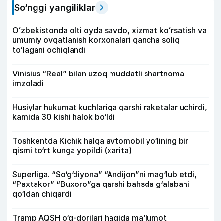
So‘nggi yangiliklar
Oʻzbekistonda olti oyda savdo, xizmat koʻrsatish va
umumiy ovqatlanish korxonalari qancha soliq
toʻlagani ochiqlandi
Vinisius “Real” bilan uzoq muddatli shartnoma
imzoladi
Husiylar hukumat kuchlariga qarshi raketalar uchirdi,
kamida 30 kishi halok bo‘ldi
Toshkentda Kichik halqa avtomobil yo‘lining bir
qismi to‘rt kunga yopildi (xarita)
Superliga. “So‘g‘diyona” “Andijon”ni mag‘lub etdi,
“Paxtakor” “Buxoro”ga qarshi bahsda g‘alabani
qo‘ldan chiqardi
Tramp AQSH o‘q-dorilari haqida ma’lumot