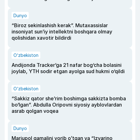
Dunyo
“Biroz sekinlashish kerak”. Mutaxassislar
insoniyat sun’iy intellektni boshqara olmay
qolishidan xavotir bildirdi
O‘zbekiston
Andijonda Tracker’ga 21 nafar bog‘cha bolasini
joylab, YTH sodir etgan ayolga sud hukmi o‘qildi
O‘zbekiston
“Sakkiz qator she’rim boshimga sakkizta bomba
bo‘lgan”. Abdulla Oripovni siyosiy ayblovlardan
asrab qolgan voqea
Dunyo
Mariupol qamalini yorib oʻtgan va “Izvarino