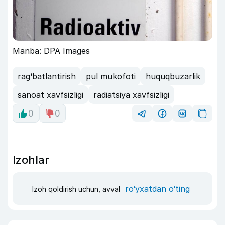
Manba: DPA Images
rag‘batlantirish
pul mukofoti
huquqbuzarlik
sanoat xavfsizligi
radiatsiya xavfsizligi
0
0
Izohlar
ro‘yxatdan o‘ting
Izoh qoldirish uchun, avval