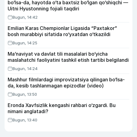
bo‘lsa-da, hayotda o‘ta baxtsiz bo‘lgan qo‘shiqchi —
Uitni Hyustonning fojiali taqdiri
Bugun, 14:42
Emilian Karas Chempionlar Ligasida “Paxtakor”
bosh murabbiyi sifatida ro‘yxatdan o‘tkazildi
Bugun, 14:25
Ma’naviyat va davlat tili masalalari bo‘yicha
maslahatchi faoliyatini tashkil etish tartibi belgilandi
Bugun, 14:24
Mashhur filmlardagi improvizatsiya qilingan bo‘lsa-
da, kesib tashlanmagan epizodlar (video)
Bugun, 13:50
Eronda Xavfsizlik kengashi rahbari o‘zgardi. Bu
nimani anglatadi?
Bugun, 13:40