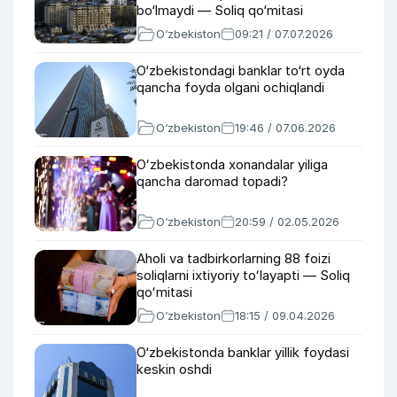
bo‘lmaydi — Soliq qo‘mitasi
O‘zbekiston
09:21 / 07.07.2026
O‘zbekistondagi banklar to‘rt oyda
qancha foyda olgani ochiqlandi
O‘zbekiston
19:46 / 07.06.2026
Oʻzbekistonda xonandalar yiliga
qancha daromad topadi?
O‘zbekiston
20:59 / 02.05.2026
Aholi va tadbirkorlarning 88 foizi
soliqlarni ixtiyoriy toʻlayapti — Soliq
qoʻmitasi
O‘zbekiston
18:15 / 09.04.2026
O‘zbekistonda banklar yillik foydasi
keskin oshdi