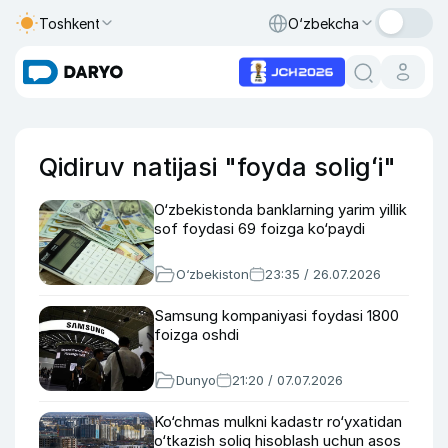
Toshkent
O‘zbekcha
Qidiruv natijasi "foyda soligʻi"
O‘zbekistonda banklarning yarim yillik
sof foydasi 69 foizga ko‘paydi
O‘zbekiston
23:35 / 26.07.2026
Samsung kompaniyasi foydasi 1800
foizga oshdi
Dunyo
21:20 / 07.07.2026
Ko‘chmas mulkni kadastr ro‘yxatidan
o‘tkazish soliq hisoblash uchun asos