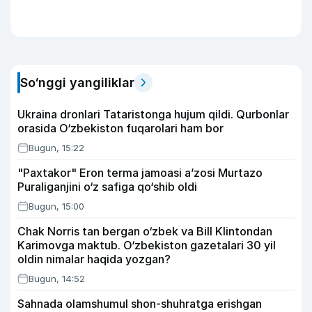
So‘nggi yangiliklar
Ukraina dronlari Tataristonga hujum qildi. Qurbonlar
orasida O‘zbekiston fuqarolari ham bor
Bugun, 15:22
"Paxtakor" Eron terma jamoasi a’zosi Murtazo
Puraliganjini o‘z safiga qo‘shib oldi
Bugun, 15:00
Chak Norris tan bergan o‘zbek va Bill Klintondan
Karimovga maktub. O‘zbekiston gazetalari 30 yil
oldin nimalar haqida yozgan?
Bugun, 14:52
Sahnada olamshumul shon-shuhratga erishgan