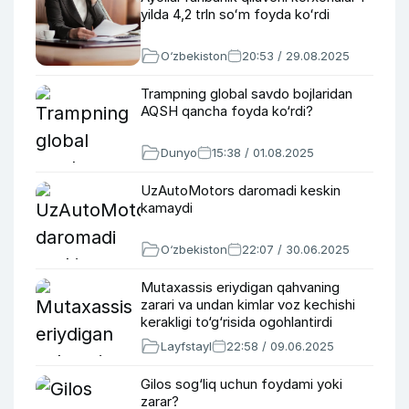
yilda 4,2 trln soʻm foyda koʻrdi
O‘zbekiston
20:53 / 29.08.2025
Trampning global savdo bojlaridan
AQSH qancha foyda ko‘rdi?
Dunyo
15:38 / 01.08.2025
UzAutoMotors daromadi keskin
kamaydi
O‘zbekiston
22:07 / 30.06.2025
Mutaxassis eriydigan qahvaning
zarari va undan kimlar voz kechishi
kerakligi to‘g‘risida ogohlantirdi
Layfstayl
22:58 / 09.06.2025
Gilos sog‘liq uchun foydami yoki
zarar?