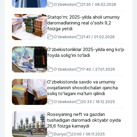
O‘zbekiston
21:30 / 08.02.2026
Statqoʻm: 2025-yilda aholi umumiy
daromadlarining real oʻsishi 9,2
foizga yetdi
O‘zbekiston
21:41 / 01.02.2026
Oʻzbekistonliklar 2025-yilda eng ko‘p
foyda solig‘ini to‘ladi
O‘zbekiston
17:40 / 27.01.2026
Oʻzbekistonda savdo va umumiy
ovqatlanish shoxobchalari qancha
soliq toʻlagani maʼlum qilindi
O‘zbekiston
20:33 / 16.12.2025
Rossiyaning neft va gazdan
tushadigan daromadi oktyabr oyida
26,6 foizga kamaydi
Dunyo
23:00 / 06.11.2025