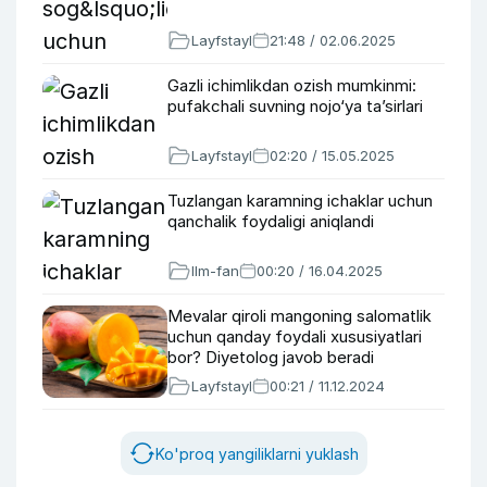
Layfstayl
21:48 / 02.06.2025
Gazli ichimlikdan ozish mumkinmi:
pufakchali suvning nojo‘ya taʼsirlari
Layfstayl
02:20 / 15.05.2025
Tuzlangan karamning ichaklar uchun
qanchalik foydaligi aniqlandi
Ilm-fan
00:20 / 16.04.2025
Mevalar qiroli mangoning salomatlik
uchun qanday foydali xususiyatlari
bor? Diyetolog javob beradi
Layfstayl
00:21 / 11.12.2024
Ko'proq yangiliklarni yuklash