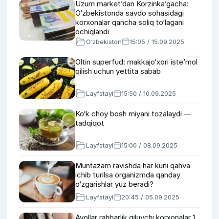
Uzum market’dan Korzinka’gacha:
O‘zbekistonda savdo sohasidagi
korxonalar qancha soliq to‘lagani
ochiqlandi
O‘zbekiston
15:05 / 15.09.2025
Oltin superfud: makkajo‘xori iste’mol
qilish uchun yettita sabab
Layfstayl
15:50 / 10.09.2025
Ko‘k choy bosh miyani tozalaydi —
tadqiqot
Layfstayl
15:00 / 08.09.2025
Muntazam ravishda har kuni qahva
ichib turilsa organizmda qanday
o‘zgarishlar yuz beradi?
Layfstayl
20:45 / 05.09.2025
Ayollar rahbarlik qiluvchi korxonalar 1