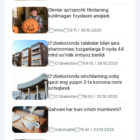
Olimlar qo‘rqinchli filmlarning
kutilmagan foydasini aniqladi
Kino
13:11 / 30.10.2025
Oʻzbekistonda talabalar bilan ijara
shartnomasi tuzganlarga 9 oyda 44
mlrd soʻmlik imtiyoz berildi
O‘zbekiston
04:15 / 29.10.2025
Oʻzbekistonda ishchilarining soliq
qarzi eng yuqori 3 ta korxona nomi
ochiqlandi
O‘zbekiston
18:00 / 20.10.2025
Qahvani har kuni ichish mumkinmi?
Salomatlik
15:41 / 03.10.2025