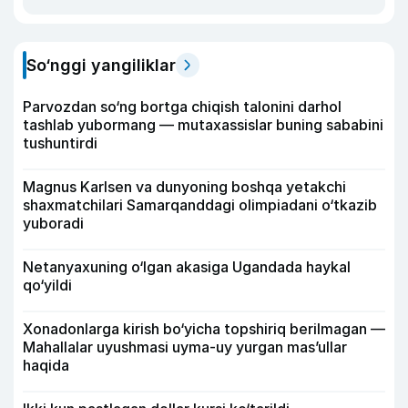
So‘nggi yangiliklar
Parvozdan so‘ng bortga chiqish talonini darhol
tashlab yubormang — mutaxassislar buning sababini
tushuntirdi
Magnus Karlsen va dunyoning boshqa yetakchi
shaxmatchilari Samarqanddagi olimpiadani o‘tkazib
yuboradi
Netanyaxuning o‘lgan akasiga Ugandada haykal
qo‘yildi
Xonadonlarga kirish bo‘yicha topshiriq berilmagan —
Mahallalar uyushmasi uyma-uy yurgan mas’ullar
haqida