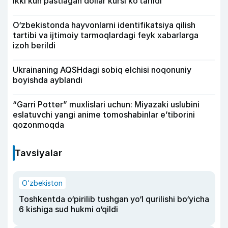
Ikki kun pastlagan dollar kursi ko‘tarildi
O‘zbekistonda hayvonlarni identifikatsiya qilish
tartibi va ijtimoiy tarmoqlardagi feyk xabarlarga
izoh berildi
Ukrainaning AQSHdagi sobiq elchisi noqonuniy
boyishda ayblandi
“Garri Potter” muxlislari uchun: Miyazaki uslubini
eslatuvchi yangi anime tomoshabinlar e’tiborini
qozonmoqda
Tavsiyalar
O‘zbekiston
Toshkentda o‘pirilib tushgan yo‘l qurilishi bo‘yicha
6 kishiga sud hukmi o‘qildi