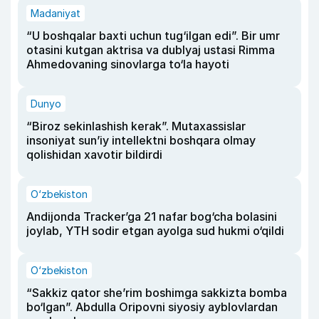
Madaniyat
“U boshqalar baxti uchun tug‘ilgan edi”. Bir umr
otasini kutgan aktrisa va dublyaj ustasi Rimma
Ahmedovaning sinovlarga to‘la hayoti
Dunyo
“Biroz sekinlashish kerak”. Mutaxassislar
insoniyat sun’iy intellektni boshqara olmay
qolishidan xavotir bildirdi
O‘zbekiston
Andijonda Tracker’ga 21 nafar bog‘cha bolasini
joylab, YTH sodir etgan ayolga sud hukmi o‘qildi
O‘zbekiston
“Sakkiz qator she’rim boshimga sakkizta bomba
bo‘lgan”. Abdulla Oripovni siyosiy ayblovlardan