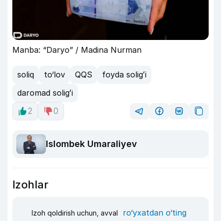
Manba: “Daryo” / Madina Nurman
soliq
to‘lov
QQS
foyda soligʻi
daromad soligʻi
2
0
Islombek Umaraliyev
Izohlar
ro‘yxatdan o‘ting
Izoh qoldirish uchun, avval