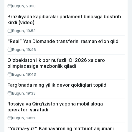
Bugun, 20:10
Braziliyada kapibaralar parlament binosiga bostirib
kirdi (video)
Bugun, 19:53
“Real” Yan Diomande transferini rasman e’lon qildi
Bugun, 19:46
O'zbekiston ilk bor nufuzli IOI 2026 xalqaro
olimpiadasiga mezbonlik qiladi
Bugun, 19:43
Farg‘onada ming yillik devor qoldiqlari topildi
Bugun, 19:33
Rossiya va Qirg‘iziston yagona mobil aloqa
operatori yaratadi
Bugun, 19:21
“Yuzma-yuz”. Kannavaroning matbuot anjumani