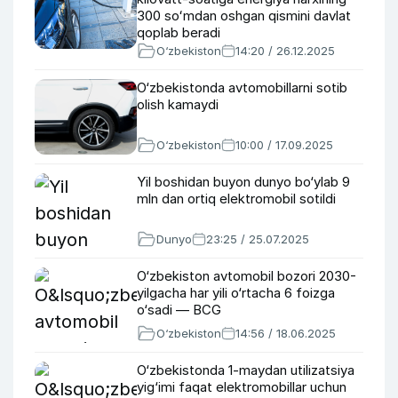
300 soʻmdan oshgan qismini davlat
qoplab beradi
O‘zbekiston
14:20 / 26.12.2025
O‘zbekistonda avtomobillarni sotib
olish kamaydi
O‘zbekiston
10:00 / 17.09.2025
Yil boshidan buyon dunyo bo‘ylab 9
mln dan ortiq elektromobil sotildi
Dunyo
23:25 / 25.07.2025
O‘zbekiston avtomobil bozori 2030-
yilgacha har yili o‘rtacha 6 foizga
o‘sadi — BCG
O‘zbekiston
14:56 / 18.06.2025
O‘zbekistonda 1-maydan utilizatsiya
yig‘imi faqat elektromobillar uchun