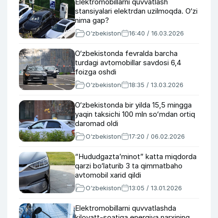
Elektromobillarni quvvatlash
stansiyalari elektrdan uzilmoqda. O‘zi
nima gap?
O‘zbekiston
16:40 / 16.03.2026
O‘zbekistonda fevralda barcha
turdagi avtomobillar savdosi 6,4
foizga oshdi
O‘zbekiston
18:35 / 13.03.2026
O‘zbekistonda bir yilda 15,5 mingga
yaqin taksichi 100 mln soʻmdan ortiq
daromad oldi
O‘zbekiston
17:20 / 06.02.2026
“Hududgaztaʼminot” katta miqdorda
qarzi bo‘laturib 3 ta qimmatbaho
avtomobil xarid qildi
O‘zbekiston
13:05 / 13.01.2026
Elektromobillarni quvvatlashda
kilovatt-soatiga energiya narxining