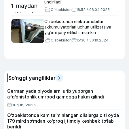
undiriladi
O‘zbekiston
18:52 / 08.04.2025
O‘zbekistonda elektromobillar
akkumulyatorlari uchun utilizatsiya
yig‘imi joriy etilishi mumkin
O‘zbekiston
15:30 / 30.10.2024
So‘nggi yangiliklar
Germaniyada piyodalarni urib yuborgan
afg‘onistonlik umrbod qamoqqa hukm qilindi
Bugun, 20:26
O‘zbekistonda kam ta’minlangan oilalarga olti oyda
179 mlrd so‘mdan ko‘proq ijtimoiy keshbek to‘lab
berildi