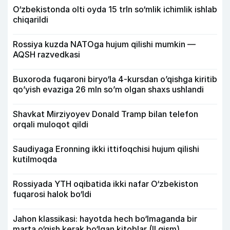
O‘zbekistonda olti oyda 15 trln so‘mlik ichimlik ishlab
chiqarildi
Rossiya kuzda NATOga hujum qilishi mumkin —
AQSH razvedkasi
Buxoroda fuqaroni biryo‘la 4-kursdan o’qishga kiritib
qo’yish evaziga 26 mln so’m olgan shaxs ushlandi
Shavkat Mirziyoyev Donald Tramp bilan telefon
orqali muloqot qildi
Saudiyaga Eronning ikki ittifoqchisi hujum qilishi
kutilmoqda
Rossiyada YTH oqibatida ikki nafar O‘zbekiston
fuqarosi halok bo‘ldi
Jahon klassikasi: hayotda hech bo‘lmaganda bir
marta o‘qish kerak bo‘lgan kitoblar (II qism)