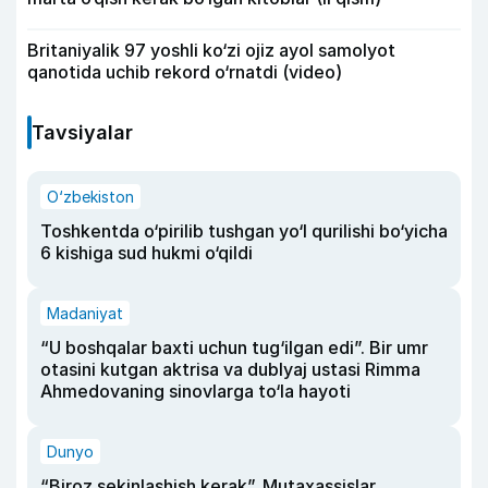
Britaniyalik 97 yoshli ko‘zi ojiz ayol samolyot
qanotida uchib rekord o‘rnatdi (video)
Tavsiyalar
O‘zbekiston
Toshkentda o‘pirilib tushgan yo‘l qurilishi bo‘yicha
6 kishiga sud hukmi o‘qildi
Madaniyat
“U boshqalar baxti uchun tug‘ilgan edi”. Bir umr
otasini kutgan aktrisa va dublyaj ustasi Rimma
Ahmedovaning sinovlarga to‘la hayoti
Dunyo
“Biroz sekinlashish kerak”. Mutaxassislar