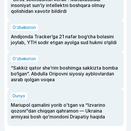
insoniyat sun’iy intellektni boshqara olmay
qolishidan xavotir bildirdi
O‘zbekiston
Andijonda Tracker’ga 21 nafar bog‘cha bolasini
joylab, YTH sodir etgan ayolga sud hukmi o‘qildi
O‘zbekiston
“Sakkiz qator she’rim boshimga sakkizta bomba
bo‘lgan”. Abdulla Oripovni siyosiy ayblovlardan
asrab qolgan voqea
Dunyo
Mariupol qamalini yorib oʻtgan va “Izvarino
qozoni”dan chiqqan qahramon — Ukraina
armiyasi bosh qoʻmondoni Drapatiy haqida