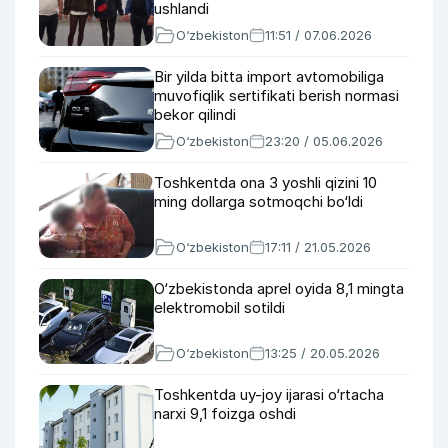
ushlandi
O‘zbekiston
11:51 / 07.06.2026
Bir yilda bitta import avtomobiliga
muvofiqlik sertifikati berish normasi
bekor qilindi
O‘zbekiston
23:20 / 05.06.2026
Toshkentda ona 3 yoshli qizini 10
ming dollarga sotmoqchi bo‘ldi
O‘zbekiston
17:11 / 21.05.2026
O‘zbekistonda aprel oyida 8,1 mingta
elektromobil sotildi
O‘zbekiston
13:25 / 20.05.2026
Toshkentda uy-joy ijarasi o‘rtacha
narxi 9,1 foizga oshdi