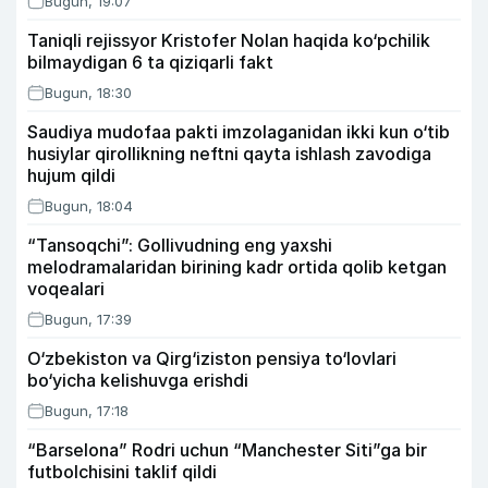
Bugun, 19:07
Taniqli rejissyor Kristofer Nolan haqida ko‘pchilik
bilmaydigan 6 ta qiziqarli fakt
Bugun, 18:30
Saudiya mudofaa pakti imzolaganidan ikki kun o‘tib
husiylar qirollikning neftni qayta ishlash zavodiga
hujum qildi
Bugun, 18:04
“Tansoqchi”: Gollivudning eng yaxshi
melodramalaridan birining kadr ortida qolib ketgan
voqealari
Bugun, 17:39
O‘zbekiston va Qirg‘iziston pensiya to‘lovlari
bo‘yicha kelishuvga erishdi
Bugun, 17:18
“Barselona” Rodri uchun “Manchester Siti”ga bir
futbolchisini taklif qildi