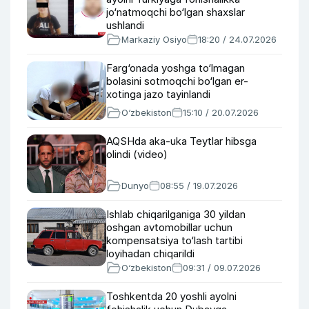
jo‘natmoqchi bo‘lgan shaxslar
ushlandi
Markaziy Osiyo
18:20 / 24.07.2026
Farg‘onada yoshga to‘lmagan
bolasini sotmoqchi bo‘lgan er-
xotinga jazo tayinlandi
O‘zbekiston
15:10 / 20.07.2026
AQSHda aka-uka Teytlar hibsga
olindi (video)
Dunyo
08:55 / 19.07.2026
Ishlab chiqarilganiga 30 yildan
oshgan avtomobillar uchun
kompensatsiya to‘lash tartibi
loyihadan chiqarildi
O‘zbekiston
09:31 / 09.07.2026
Toshkentda 20 yoshli ayolni