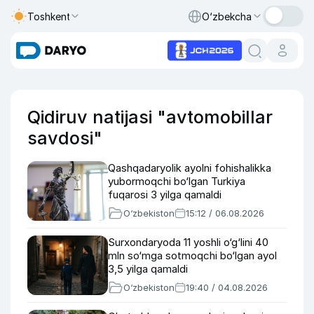
Toshkent
O‘zbekcha
Qidiruv natijasi "avtomobillar
savdosi"
Qashqadaryolik ayolni fohishalikka
yubormoqchi bo‘lgan Turkiya
fuqarosi 3 yilga qamaldi
O‘zbekiston
15:12 / 06.08.2026
Surxondaryoda 11 yoshli o‘g‘lini 40
mln so‘mga sotmoqchi bo‘lgan ayol
3,5 yilga qamaldi
O‘zbekiston
19:40 / 04.08.2026