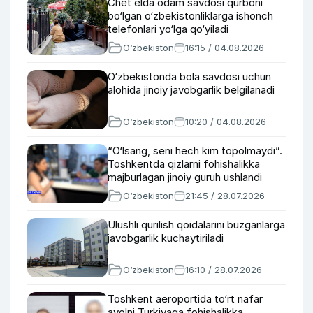
Chet elda odam savdosi qurboni
bo‘lgan o‘zbekistonliklarga ishonch
telefonlari yo‘lga qo‘yiladi
O‘zbekiston
16:15 / 04.08.2026
O‘zbekistonda bola savdosi uchun
alohida jinoiy javobgarlik belgilanadi
O‘zbekiston
10:20 / 04.08.2026
“O‘lsang, seni hech kim topolmaydi”.
Toshkentda qizlarni fohishalikka
majburlagan jinoiy guruh ushlandi
O‘zbekiston
21:45 / 28.07.2026
Ulushli qurilish qoidalarini buzganlarga
javobgarlik kuchaytiriladi
O‘zbekiston
16:10 / 28.07.2026
Toshkent aeroportida to‘rt nafar
ayolni Turkiyaga fohishalikka