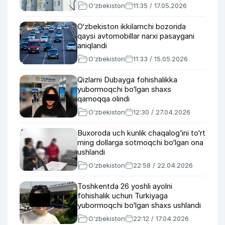
O‘zbekiston
11:35 / 17.05.2026
O‘zbekiston ikkilamchi bozorida
qaysi avtomobillar narxi pasaygani
aniqlandi
O‘zbekiston
11:33 / 15.05.2026
Qizlarni Dubayga fohishalikka
yubormoqchi bo‘lgan shaxs
qamoqqa olindi
O‘zbekiston
12:30 / 27.04.2026
Buxoroda uch kunlik chaqalog‘ini to‘rt
ming dollarga sotmoqchi bo‘lgan ona
ushlandi
O‘zbekiston
22:58 / 22.04.2026
Toshkentda 26 yoshli ayolni
fohishalik uchun Turkiyaga
yubormoqchi bo‘lgan shaxs ushlandi
O‘zbekiston
22:12 / 17.04.2026