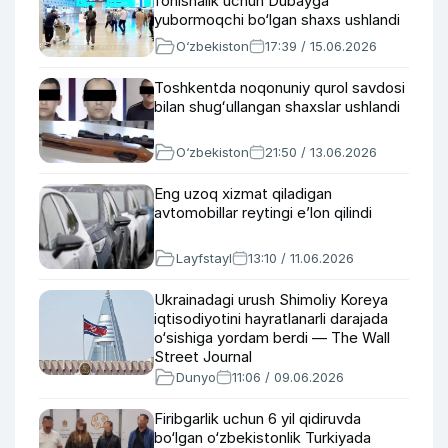
fohishalik uchun Dubayga
yubormoqchi bo‘lgan shaxs ushlandi
O‘zbekiston
17:39 / 15.06.2026
Toshkentda noqonuniy qurol savdosi
bilan shugʻullangan shaxslar ushlandi
O‘zbekiston
21:50 / 13.06.2026
Eng uzoq xizmat qiladigan
avtomobillar reytingi e’lon qilindi
Layfstayl
13:10 / 11.06.2026
Ukrainadagi urush Shimoliy Koreya
iqtisodiyotini hayratlanarli darajada
o‘sishiga yordam berdi — The Wall
Street Journal
Dunyo
11:06 / 09.06.2026
Firibgarlik uchun 6 yil qidiruvda
bo‘lgan o‘zbekistonlik Turkiyada