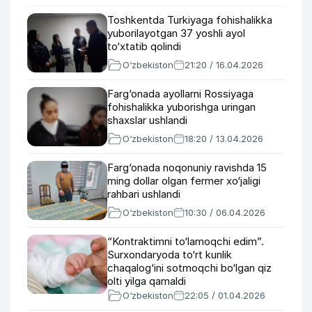
Toshkentda Turkiyaga fohishalikka
yuborilayotgan 37 yoshli ayol
to‘xtatib qolindi
O‘zbekiston
21:20 / 16.04.2026
Farg‘onada ayollarni Rossiyaga
fohishalikka yuborishga uringan
shaxslar ushlandi
O‘zbekiston
18:20 / 13.04.2026
Farg‘onada noqonuniy ravishda 15
ming dollar olgan fermer xo‘jaligi
rahbari ushlandi
O‘zbekiston
10:30 / 06.04.2026
“Kontraktimni to‘lamoqchi edim”.
Surxondaryoda to‘rt kunlik
chaqalog‘ini sotmoqchi bo‘lgan qiz
olti yilga qamaldi
O‘zbekiston
22:05 / 01.04.2026