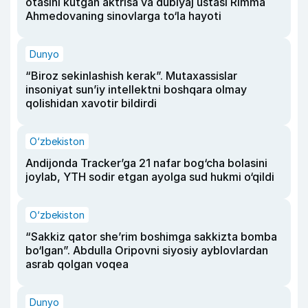
otasini kutgan aktrisa va dublyaj ustasi Rimma
Ahmedovaning sinovlarga to‘la hayoti
Dunyo
“Biroz sekinlashish kerak”. Mutaxassislar
insoniyat sun’iy intellektni boshqara olmay
qolishidan xavotir bildirdi
O‘zbekiston
Andijonda Tracker’ga 21 nafar bog‘cha bolasini
joylab, YTH sodir etgan ayolga sud hukmi o‘qildi
O‘zbekiston
“Sakkiz qator she’rim boshimga sakkizta bomba
bo‘lgan”. Abdulla Oripovni siyosiy ayblovlardan
asrab qolgan voqea
Dunyo