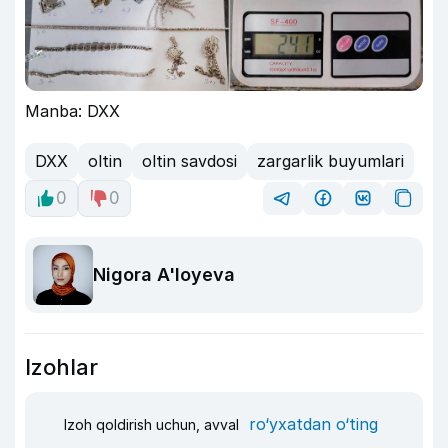
Manba: DXX
DXX
oltin
oltin savdosi
zargarlik buyumlari
0
0
Nigora A'loyeva
Izohlar
ro‘yxatdan o‘ting
Izoh qoldirish uchun, avval