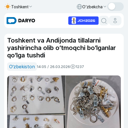
Toshkent
O‘zbekcha
Toshkent va Andijonda tillalarni
yashirincha olib o‘tmoqchi bo‘lganlar
qo‘lga tushdi
O‘zbekiston
14:05 / 26.03.2026
1237