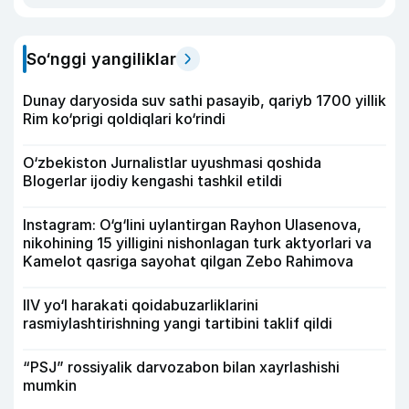
So‘nggi yangiliklar
Dunay daryosida suv sathi pasayib, qariyb 1700 yillik
Rim ko‘prigi qoldiqlari ko‘rindi
O‘zbekiston Jurnalistlar uyushmasi qoshida
Blogerlar ijodiy kengashi tashkil etildi
Instagram: O‘g‘lini uylantirgan Rayhon Ulasenova,
nikohining 15 yilligini nishonlagan turk aktyorlari va
Kamelot qasriga sayohat qilgan Zebo Rahimova
IIV yo‘l harakati qoidabuzarliklarini
rasmiylashtirishning yangi tartibini taklif qildi
“PSJ” rossiyalik darvozabon bilan xayrlashishi
mumkin