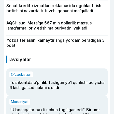
Senat kredit xizmatlari reklamasida ogohlantirish
bo‘lishini nazarda tutuvchi qonunni ma’qulladi
AQSH sudi Meta’ga 567 mln dollarlik maxsus
jamg‘arma joriy etish majburiyatini yukladi
Yozda terlashni kamaytirishga yordam beradigan 3
odat
Tavsiyalar
O‘zbekiston
Toshkentda o‘pirilib tushgan yo‘l qurilishi bo‘yicha
6 kishiga sud hukmi o‘qildi
Madaniyat
“U boshqalar baxti uchun tug‘ilgan edi”. Bir umr