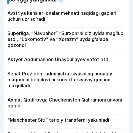
Avstriya kansleri onalar mehnati haqidagi gaplari
uchun uzr so‘radi
Superliga. “Navbahor” “Surxon”ni o‘z uyida mag‘lub
etdi, “Lokomotiv” va “Xorazm” uyda g‘alaba
qozondi
Aktyor Abdu­mannon Ubaydullayev vafot etdi
Senat Prezident administratsiyasining huquqiy
maqomini belgilovchi konstitutsiyaviy qonunni
ma’qulladi
Axmat Qodirovga Checheniston Qahramoni unvoni
berildi
“Manchester Siti” tarixiy transferni yakunladi