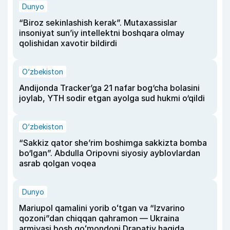
Dunyo
“Biroz sekinlashish kerak”. Mutaxassislar
insoniyat sun’iy intellektni boshqara olmay
qolishidan xavotir bildirdi
O‘zbekiston
Andijonda Tracker’ga 21 nafar bog‘cha bolasini
joylab, YTH sodir etgan ayolga sud hukmi o‘qildi
O‘zbekiston
“Sakkiz qator she’rim boshimga sakkizta bomba
bo‘lgan”. Abdulla Oripovni siyosiy ayblovlardan
asrab qolgan voqea
Dunyo
Mariupol qamalini yorib oʻtgan va “Izvarino
qozoni”dan chiqqan qahramon — Ukraina
armiyasi bosh qoʻmondoni Drapatiy haqida