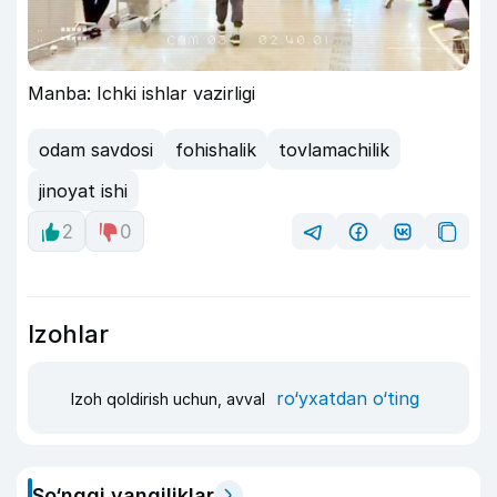
Manba: Ichki ishlar vazirligi
odam savdosi
fohishalik
tovlamachilik
jinoyat ishi
2
0
Izohlar
ro‘yxatdan o‘ting
Izoh qoldirish uchun, avval
So‘nggi yangiliklar