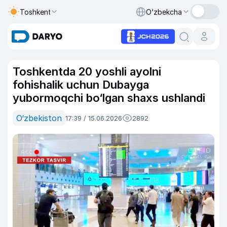
Toshkent
O‘zbekcha
Toshkentda 20 yoshli ayolni
fohishalik uchun Dubayga
yubormoqchi bo‘lgan shaxs ushlandi
O‘zbekiston
17:39 / 15.06.2026
2892