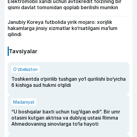
Elektromobil xaridi uchun avtokredit foizining bir
qismi davlat tomonidan qoplab berilishi mumkin
Janubiy Koreya futbolida yirik mojaro: xorijlik
hakamlarga jinsiy xizmatlar ko‘rsatilgani ma’lum
qilindi
Tavsiyalar
O‘zbekiston
Toshkentda o‘pirilib tushgan yo‘l qurilishi bo‘yicha
6 kishiga sud hukmi o‘qildi
Madaniyat
“U boshqalar baxti uchun tug‘ilgan edi”. Bir umr
otasini kutgan aktrisa va dublyaj ustasi Rimma
Ahmedovaning sinovlarga to‘la hayoti