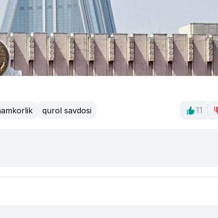
hamkorlik
qurol savdosi
11