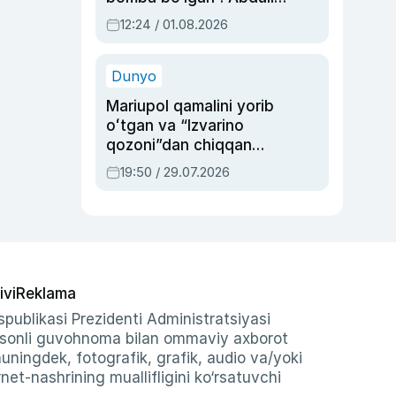
Oripovni siyosiy
12:24 / 01.08.2026
ayblovlardan asrab
qolgan voqea
Dunyo
Mariupol qamalini yorib
oʻtgan va “Izvarino
qozoni”dan chiqqan
qahramon — Ukraina
19:50 / 29.07.2026
armiyasi bosh
qoʻmondoni Drapatiy
haqida
ivi
Reklama
publikasi Prezidenti Administratsiyasi
-sonli guvohnoma bilan ommaviy axborot
shuningdek, fotografik, grafik, audio va/yoki
et-nashrining muallifligini ko‘rsatuvchi