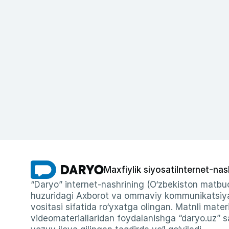
Maxfiylik siyosati
Internet-nas
“Daryo” internet-nashrining (O‘zbekiston matbuo
huzuridagi Axborot va ommaviy kommunikatsiyal
vositasi sifatida ro‘yxatga olingan. Matnli materi
videomateriallaridan foydalanishga “daryo.uz” sa