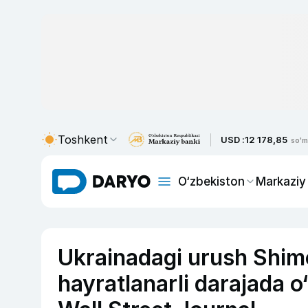
Toshkent
USD :
12 178,85
so'm
O‘zbekiston
Markaziy
Ukrainadagi urush Shimo
hayratlanarli darajada 