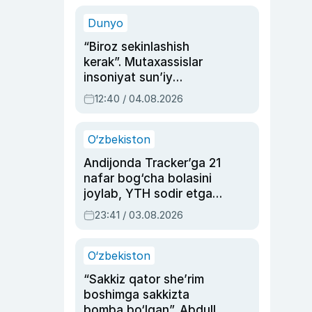
sinovlarga to‘la hayoti
Dunyo
“Biroz sekinlashish
kerak”. Mutaxassislar
insoniyat sun’iy
intellektni boshqara
12:40 / 04.08.2026
olmay qolishidan xavotir
bildirdi
O‘zbekiston
Andijonda Tracker’ga 21
nafar bog‘cha bolasini
joylab, YTH sodir etgan
ayolga sud hukmi o‘qildi
23:41 / 03.08.2026
O‘zbekiston
“Sakkiz qator she’rim
boshimga sakkizta
bomba bo‘lgan”. Abdulla