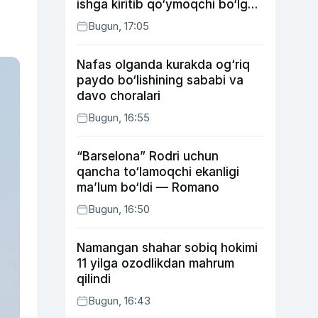
ishga kiritib qo‘ymoqchi bo‘lgan
shaxs ushlandi
Bugun, 17:05
Nafas olganda kurakda og‘riq
paydo bo‘lishining sababi va
davo choralari
Bugun, 16:55
“Barselona” Rodri uchun
qancha to‘lamoqchi ekanligi
ma’lum bo‘ldi — Romano
Bugun, 16:50
Namangan shahar sobiq hokimi
11 yilga ozodlikdan mahrum
qilindi
Bugun, 16:43