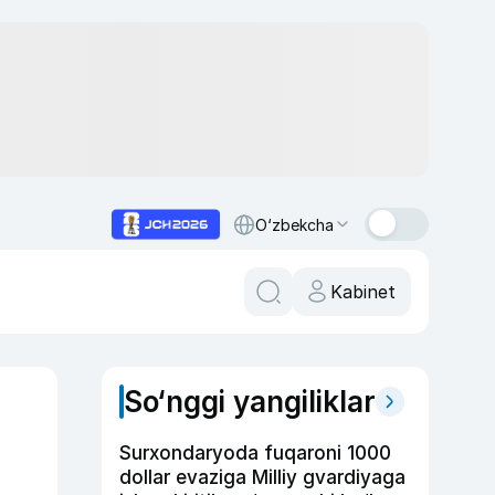
O‘zbekcha
Kabinet
So‘nggi yangiliklar
Surxondaryoda fuqaroni 1000
dollar evaziga Milliy gvardiyaga