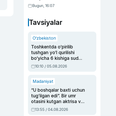
Bugun, 16:07
Tavsiyalar
O‘zbekiston
Toshkentda o‘pirilib
tushgan yo‘l qurilishi
bo‘yicha 6 kishiga sud
hukmi o‘qildi
10:10 / 05.08.2026
Madaniyat
“U boshqalar baxti uchun
tug‘ilgan edi”. Bir umr
otasini kutgan aktrisa va
dublyaj ustasi Rimma
13:55 / 04.08.2026
Ahmedovaning