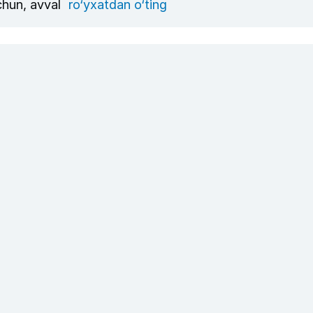
uchun, avval
ro‘yxatdan o‘ting