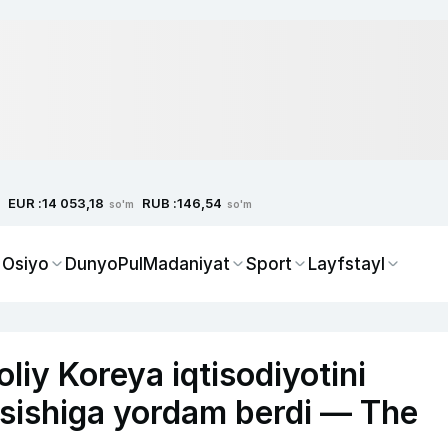
EUR :
RUB :
14 053,18
146,54
so'm
so'm
 Osiyo
Dunyo
Pul
Madaniyat
Sport
Layfstayl
liy Koreya iqtisodiyotini
o‘sishiga yordam berdi — The