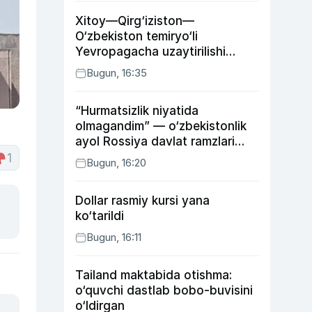
Xitoy—Qirg‘iziston—
O‘zbekiston temiryo‘li
Yevropagacha uzaytirilishi
mumkin
Bugun, 16:35
“Hurmatsizlik niyatida
olmagandim” — o‘zbekistonlik
ayol Rossiya davlat ramzlari
tushirilgan poyandoz haqida
1
Bugun, 16:20
Dollar rasmiy kursi yana
ko‘tarildi
Bugun, 16:11
Tailand maktabida otishma:
o‘quvchi dastlab bobo-buvisini
o‘ldirgan