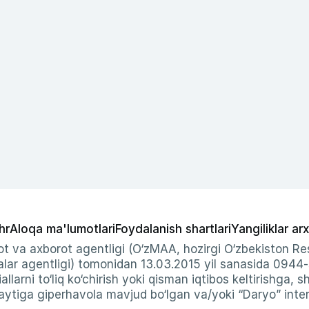
hr
Aloqa ma'lumotlari
Foydalanish shartlari
Yangiliklar arx
t va axborot agentligi (O‘zMAA, hozirgi O‘zbekiston Res
ar agentligi) tomonidan 13.03.2015 yil sanasida 0944
allarni to‘liq ko‘chirish yoki qisman iqtibos keltirishga, 
ytiga giperhavola mavjud bo‘lgan va/yoki “Daryo” intern