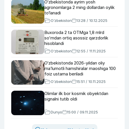
O‘zbekistonda ayrim yosh
agronomlarga 2 ming dollardan oylik
to‘lanadi
O‘zbekiston
13:28 / 10.12.2025
Buxoroda 2 ta OTMga 1,8 mlrd
soʻmdan ortiq asossiz qarzdorlik
hisoblandi
O‘zbekiston
12:55 / 11.11.2025
O‘zbekistonda 2026-yildan oliy
ma’lumotli hamshiralar maoshiga 100
foiz ustama beriladi
O‘zbekiston
15:51 / 10.11.2025
Olimlar ilk bor kosmik obyektdan
signalni tutib oldi
Dunyo
15:00 / 09.11.2025