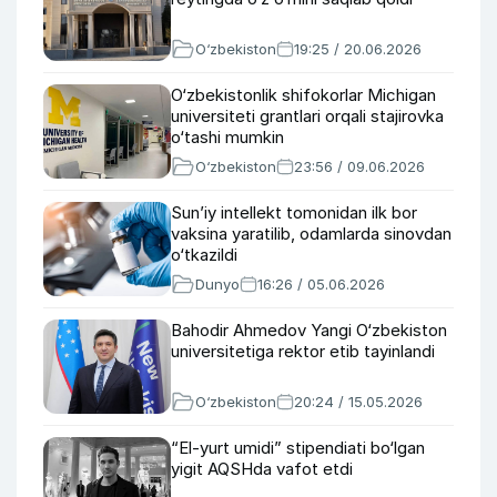
O‘zbekiston
19:25 / 20.06.2026
O‘zbekistonlik shifokorlar Michigan
universiteti grantlari orqali stajirovka
o‘tashi mumkin
O‘zbekiston
23:56 / 09.06.2026
Sun’iy intellekt tomonidan ilk bor
vaksina yaratilib, odamlarda sinovdan
o‘tkazildi
Dunyo
16:26 / 05.06.2026
Bahodir Ahmedov Yangi O‘zbekiston
universitetiga rektor etib tayinlandi
O‘zbekiston
20:24 / 15.05.2026
“El-yurt umidi” stipendiati bo‘lgan
yigit AQSHda vafot etdi