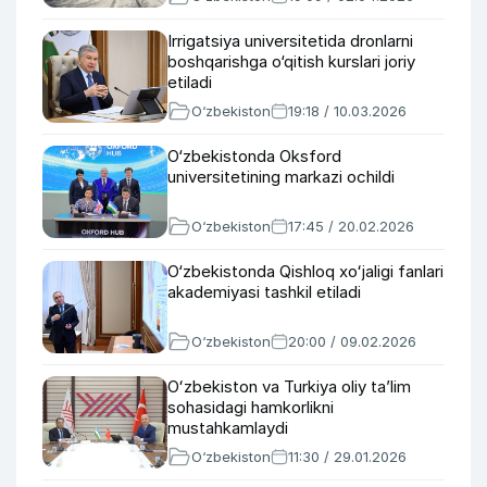
Irrigatsiya universitetida dronlarni
boshqarishga o‘qitish kurslari joriy
etiladi
O‘zbekiston
19:18 / 10.03.2026
O‘zbekistonda Oksford
universitetining markazi ochildi
O‘zbekiston
17:45 / 20.02.2026
O‘zbekistonda Qishloq xoʻjaligi fanlari
akademiyasi tashkil etiladi
O‘zbekiston
20:00 / 09.02.2026
Oʻzbekiston va Turkiya oliy taʼlim
sohasidagi hamkorlikni
mustahkamlaydi
O‘zbekiston
11:30 / 29.01.2026