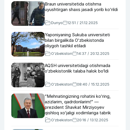
Braun universitetida otishma
uyushtirgan shaxs jasadi yorib koʻrildi
Dunyo
12:51 / 21.12.2025
Yaponiyaning Sukuba universiteti
bilan birgalikda Oʻzbekistonda
oliygoh tashkil etiladi
O‘zbekiston
14:37 / 20.12.2025
AQSH universitetidagi otishmada
o‘zbekistonlik talaba halok bo‘ldi
O‘zbekiston
08:40 / 15.12.2025
“Mehnatingizning rohatini koʻring,
azizlarim, qadrdonlarim!” —
prezident Shavkat Mirziyoyev
qishloq xoʻjaligi xodimlariga tabrik
yoʻlladi
O‘zbekiston
20:16 / 13.12.2025