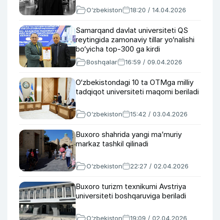
O‘zbekiston
18:20 / 14.04.2026
Samarqand davlat universiteti QS
reytingida zamonaviy tillar yo‘nalishi
bo‘yicha top-300 ga kirdi
Boshqalar
16:59 / 09.04.2026
O‘zbekistondagi 10 ta OTMga milliy
tadqiqot universiteti maqomi beriladi
O‘zbekiston
15:42 / 03.04.2026
Buxoro shahrida yangi ma’muriy
markaz tashkil qilinadi
O‘zbekiston
22:27 / 02.04.2026
Buxoro turizm texnikumi Avstriya
universiteti boshqaruviga beriladi
O‘zbekiston
19:09 / 02.04.2026