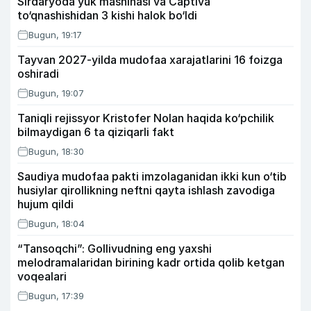
Sirdaryoda yuk mashinasi va Captiva
to‘qnashishidan 3 kishi halok bo‘ldi
Bugun, 19:17
Tayvan 2027-yilda mudofaa xarajatlarini 16 foizga
oshiradi
Bugun, 19:07
Taniqli rejissyor Kristofer Nolan haqida ko‘pchilik
bilmaydigan 6 ta qiziqarli fakt
Bugun, 18:30
Saudiya mudofaa pakti imzolaganidan ikki kun o‘tib
husiylar qirollikning neftni qayta ishlash zavodiga
hujum qildi
Bugun, 18:04
“Tansoqchi”: Gollivudning eng yaxshi
melodramalaridan birining kadr ortida qolib ketgan
voqealari
Bugun, 17:39