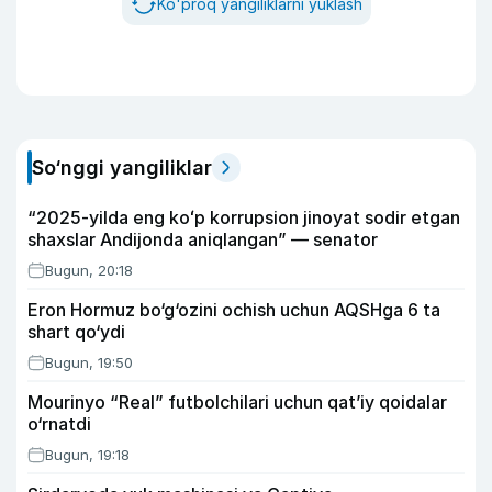
Ko'proq yangiliklarni yuklash
So‘nggi yangiliklar
“2025-yilda eng koʻp korrupsion jinoyat sodir etgan
shaxslar Andijonda aniqlangan” — senator
Bugun, 20:18
Eron Hormuz bo‘g‘ozini ochish uchun AQSHga 6 ta
shart qo‘ydi
Bugun, 19:50
Mourinyo “Real” futbolchilari uchun qat’iy qoidalar
o‘rnatdi
Bugun, 19:18