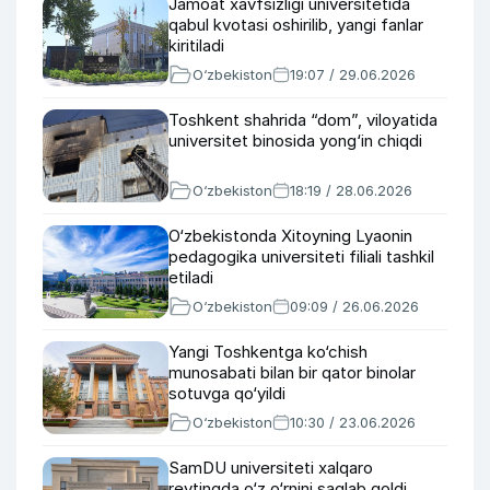
Jamoat xavfsizligi universitetida
qabul kvotasi oshirilib, yangi fanlar
kiritiladi
O‘zbekiston
19:07 / 29.06.2026
Toshkent shahrida “dom”, viloyatida
universitet binosida yong‘in chiqdi
O‘zbekiston
18:19 / 28.06.2026
O‘zbekistonda Xitoyning Lyaonin
pedagogika universiteti filiali tashkil
etiladi
O‘zbekiston
09:09 / 26.06.2026
Yangi Toshkentga ko‘chish
munosabati bilan bir qator binolar
sotuvga qo‘yildi
O‘zbekiston
10:30 / 23.06.2026
SamDU universiteti xalqaro
reytingda o‘z o‘rnini saqlab qoldi