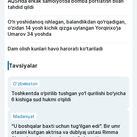
AQSHda erkak samolyotda bomba portlatish bilan
tahdid qildi
O‘n yoshidanoq ishlagan, balandlikdan qo‘rqadigan,
o‘zidan 14 yosh kichik qizga uylangan Yorqinxo‘ja
Umarov 34 yoshda
Dam olish kunlari havo harorati ko‘tariladi
Tavsiyalar
O‘zbekiston
Toshkentda o‘pirilib tushgan yo‘l qurilishi bo‘yicha
6 kishiga sud hukmi o‘qildi
Madaniyat
“U boshqalar baxti uchun tug‘ilgan edi”. Bir umr
otasini kutgan aktrisa va dublyaj ustasi Rimma