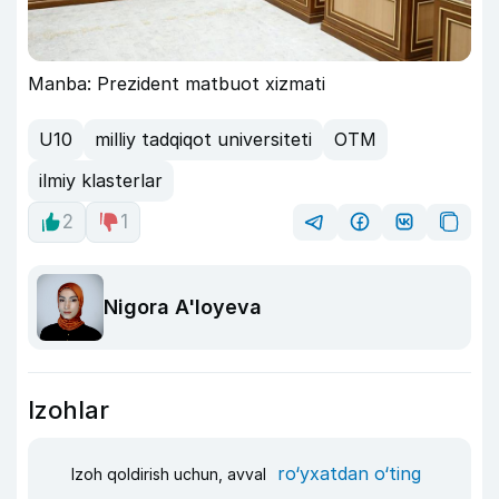
Manba: Prezident matbuot xizmati
U10
milliy tadqiqot universiteti
OTM
ilmiy klasterlar
2
1
Nigora A'loyeva
Izohlar
ro‘yxatdan o‘ting
Izoh qoldirish uchun, avval