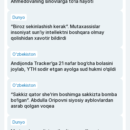
Ahmedovaning sinovlarga to‘la hayoti
Dunyo
“Biroz sekinlashish kerak”. Mutaxassislar
insoniyat sun’iy intellektni boshqara olmay
qolishidan xavotir bildirdi
O‘zbekiston
Andijonda Tracker’ga 21 nafar bog‘cha bolasini
joylab, YTH sodir etgan ayolga sud hukmi o‘qildi
O‘zbekiston
“Sakkiz qator she’rim boshimga sakkizta bomba
bo‘lgan”. Abdulla Oripovni siyosiy ayblovlardan
asrab qolgan voqea
Dunyo